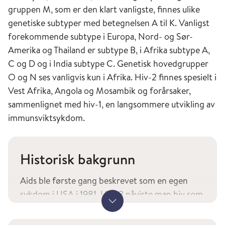
gruppen M, som er den klart vanligste, finnes ulike
genetiske subtyper med betegnelsen A til K. Vanligst
forekommende subtype i Europa, Nord- og Sør-
Amerika og Thailand er subtype B, i Afrika subtype A,
C og D og i India subtype C. Genetisk hovedgrupper
O og N ses vanligvis kun i Afrika. Hiv-2 finnes spesielt i
Vest Afrika, Angola og Mosambik og forårsaker,
sammenlignet med hiv-1, en langsommere utvikling av
immunsviktsykdom.
Historisk bakgrunn
Aids ble første gang beskrevet som en egen
sykdom i USA i 1981. I 1983 påviste man hiv som
Vis mer
årsak til aids. Hiv-1 ble identifisert i 1983, og hiv-
2 i 1986. Hiv har senere blitt påvist i en