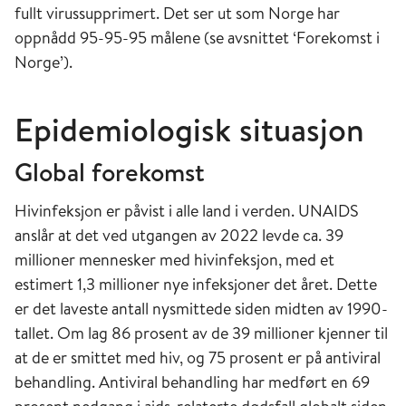
Posteksponeringsprofylakse (PEP) ble i Norge
personer med erfaring fra å selge eller bytte
fullt virussupprimert. Det ser ut som Norge har
tilgjengelig 2009, preeksponeringsprofylakse
sex, ble opprettet i 1983. I 1993 ble Pro Sentret
oppnådd 95-95-95 målene (se avsnittet ‘Forekomst i
(PrEP) ble tilgjengelig tidlig 2017.
også utnevnt til et nasjonalt kompetansesenter.
Norge’).
Det nasjonale hiv- og aidsrådet ble opprettet i
Epidemiologisk situasjon
2007. Dette er et samarbeidsråd oppnevnt av
Helse- og omsorgsdepartementet og
Global forekomst
Utenriksdepartementet med oppgave å
samordne de nasjonale tiltak med den
Hivinfeksjon er påvist i alle land i verden. UNAIDS
internasjonale aidspolitikken. Rådet har
anslår at det ved utgangen av 2022 levde ca. 39
medlemmer fra berørte statlige etater og fra
millioner mennesker med hivinfeksjon, med et
det sivile samfunn, inkludert representanter for
estimert 1,3 millioner nye infeksjoner det året. Dette
personer som lever med hiv og organisasjoner
er det laveste antall nysmittede siden midten av 1990-
som jobber med hivspørsmål både nasjonalt og
tallet. Om lag 86 prosent av de 39 millioner kjenner til
internasjonalt.
at de er smittet med hiv, og 75 prosent er på antiviral
behandling. Antiviral behandling har medført en 69
Helse- og omsorgsdepartementet, i samarbeid