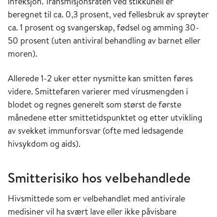
infeksjon. Transmisjonsraten ved stikkuhell er
beregnet til ca. 0,3 prosent, ved fellesbruk av sprøyter
ca. 1 prosent og svangerskap, fødsel og amming 30-
50 prosent (uten antiviral behandling av barnet eller
moren).
Allerede 1-2 uker etter nysmitte kan smitten føres
videre. Smittefaren varierer med virusmengden i
blodet og regnes generelt som størst de første
månedene etter smittetidspunktet og etter utvikling
av svekket immunforsvar (ofte med ledsagende
hivsykdom og aids).
Smitterisiko hos velbehandlede
Hivsmittede som er velbehandlet med antivirale
medisiner vil ha svært lave eller ikke påvisbare