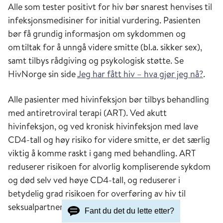
Alle som tester positivt for hiv bør snarest henvises til
infeksjonsmedisiner for initial vurdering. Pasienten
bør få grundig informasjon om sykdommen og
om tiltak for å unngå videre smitte (bl.a. sikker sex),
samt tilbys rådgiving og psykologisk støtte. Se
HivNorge sin side
Jeg har fått hiv – hva gjør jeg nå?
.
Alle pasienter med hivinfeksjon bør tilbys behandling
med antiretroviral terapi (ART). Ved akutt
hivinfeksjon, og ved kronisk hivinfeksjon med lave
CD4-tall og høy risiko for videre smitte, er det særlig
viktig å komme raskt i gang med behandling. ART
reduserer risikoen for alvorlig kompliserende sykdom
og død selv ved høye CD4-tall, og reduserer i
betydelig grad risikoen for overføring av hiv til
seksualpartnere.
Fant du det du lette etter?