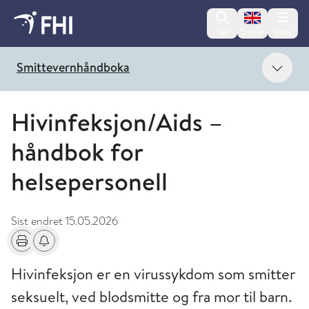
Change lan
Søk
English
Meny
Vis 
Smittevernhåndboka
Hivinfeksjon/Aids –
håndbok for
helsepersonell
Sist endret
15.05.2026
Skriv ut
Få varsel om endringer
Hivinfeksjon er en virussykdom som smitter
seksuelt, ved blodsmitte og fra mor til barn.