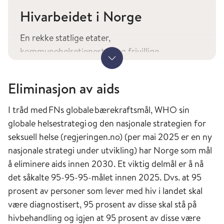
blodprøve fra 1959 hos en mann i nåværende
Hivarbeidet i Norge
Kinshasa. Første aidstilfelle i Norge ble
diagnostisert i januar 1983. Noen av de første
En rekke statlige etater,
veldokumenterte aidstilfellene i verden ble
kommunehelsetjenesten og frivillige
behandlet på Rikshospitalet på 1970-tallet da en
Vis mer
organisasjoner har gjennom årene spilt en viktig
norsk sjømann, som trolig ble smittet i Afrika på
rolle i hivarbeidet, både nasjonalt og
Eliminasjon av aids
1960-tallet, døde i 1976. I ettertid har det vist
internasjonalt. Av frivillige organisasjoner kan
seg at sjømannen, hans kone og datter
nevnes Helseutvalget (opprettet 1983), Aksept
I tråd med FNs globale bærekraftsmål, WHO sin
hadde aids.
(drevet av Kirkens bymisjon, opprettet 1987) og
globale helsestrategi og den nasjonale strategien for
HivNorge (opprettet 1999) som en
seksuell helse (regjeringen.no) (per mai 2025 er en ny
Hivantistofftest har vært tilgjengelig i Norge
sammenslåing av Landsforeningen mot Aids
nasjonale strategi under utvikling) har Norge som mål
siden våren 1985. De første legemidler mot aids
(stiftet 1987) og interesseorganisasjonen for
å eliminere aids innen 2030. Et viktig delmål er å nå
kom i bruk i 1987. Betydelig bedret
personer som lever med hiv, Pluss (stiftet 1988).
det såkalte 95-95-95-målet innen 2025. Dvs. at 95
behandlingsopplegg ble tilgjengelig fra 1996.
En ny organisasjon av og for personer som lever
prosent av personer som lever med hiv i landet skal
Resistensbestemmelse av hiv har vært
med hiv (Nye Pluss) ble stiftet i 2012. Pro
være diagnostisert, 95 prosent av disse skal stå på
tilgjengelig siden 1999.
Sentret, Oslo kommunes hjelpetilbud for
hivbehandling og igjen at 95 prosent av disse være