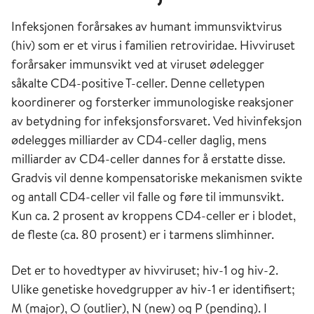
Infeksjonen forårsakes av humant immunsviktvirus
(hiv) som er et virus i familien retroviridae. Hivviruset
forårsaker immunsvikt ved at viruset ødelegger
såkalte CD4-positive T-celler. Denne celletypen
koordinerer og forsterker immunologiske reaksjoner
av betydning for infeksjonsforsvaret. Ved hivinfeksjon
ødelegges milliarder av CD4-celler daglig, mens
milliarder av CD4-celler dannes for å erstatte disse.
Gradvis vil denne kompensatoriske mekanismen svikte
og antall CD4-celler vil falle og føre til immunsvikt.
Kun ca. 2 prosent av kroppens CD4-celler er i blodet,
de fleste (ca. 80 prosent) er i tarmens slimhinner.
Det er to hovedtyper av hivviruset; hiv-1 og hiv-2.
Ulike genetiske hovedgrupper av hiv-1 er identifisert;
M (major), O (outlier), N (new) og P (pending). I