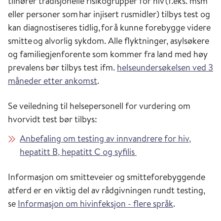
tilhører tradisjonelle risikogrupper for hiv (f.eks. msm
eller personer som har injisert rusmidler) tilbys test og
kan diagnostiseres tidlig, for å kunne forebygge videre
smitte og alvorlig sykdom. Alle flyktninger, asylsøkere
og familiegjenforente som kommer fra land med høy
prevalens bør tilbys test ifm.
helseundersøkelsen ved 3
måneder etter ankomst
.
Se veiledning til helsepersonell for vurdering om
hvorvidt test bør tilbys:
Anbefaling om testing av innvandrere for hiv,
hepatitt B, hepatitt C og syfilis
Informasjon om smitteveier og smitteforebyggende
atferd er en viktig del av rådgivningen rundt testing,
se
Informasjon om hivinfeksjon - flere språk
.