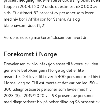
prosent nedgang i aids-relaterte dødsfall globalt siden
med seks andre departementer, lanserte i 2009
toppen i 2004. I 2022 døde et estimert 630 000 av
en nasjonal hivstrategi. Strategiens visjon var at
aids. Et estimert 82 prosent av personer som lever
samfunnet skulle akseptere og mestre hiv på en
med hiv bor i Afrika sør for Sahara, Asia og
måte som både begrenser antallet av nye
Stillehavsområdet (1, 2).
hivtilfeller, samtidig som personer som lever
med hiv kan leve et godt liv. Denne
Verdens aidsdag markeres 1.desember hvert år.
strategiplanen ble i 2016 erstattet med en ny,
samlet strategiplan for å ivareta det nasjonale
Forekomst i Norge
arbeidet på hivfeltet og for å forebygge
uønskede svangerskap og abort. En ny nasjonal
Prevalensen av hiv-infeksjon anses til å være lav i den
strategi for seksuell helse ble utgitt i 2025.
generelle befolkningen i Norge og det er lite
Aksept og mestring. Nasjonal hivstrategi
nysmitte. Det lever litt over 5 400 personer med hiv i
2009-2014
Norge i dag og FHI estimerte at det var om lag 150 –
(Helse- og omsorgsdepartementet, 2009)
300 udiagnostiserte personer som levde med hiv i
2023 (3). I 2019/2020 var 98 prosent av personer
Snakk om det! Strategi for seksuell helse
med diagnostisert hiv på behandling og 96 prosent av
2017–2022