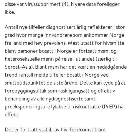
disse var virussupprimert (4). Nyere data foreligger
(Helse- og omsorgsdepartementet, 2016)
ikke.
God seksuell helse - vårt felles ansvar:
Antall nye tilfeller diagnostisert årlig reflekterer i stor
Strategi for seksuell helse
grad hvor mange innvandrere som ankommer Norge
(Helse- og omsorgsdepartementet, 2025)
fra land med høy prevalens. Mest utsatt for hivsmitte
blant personer bosatt i Norge er fortsatt msm, og
heteroseksuelle menn på reise i utlandet (særlig til
Sørøst-Asia). Blant msm har det vært en nedadgående
trend i antall melde tilfeller bosatt i Norge ved
smittetidspunktet de siste årene. Dette kan tyde på at
forebyggingstiltak som rask igangsatt og effektiv
behandling av alle nydiagnostiserte samt
preeksponeringsprofylakse til risikoutsatte (PrEP) har
effekt.
Det er fortsatt stabil, lav hiv-forekomst blant