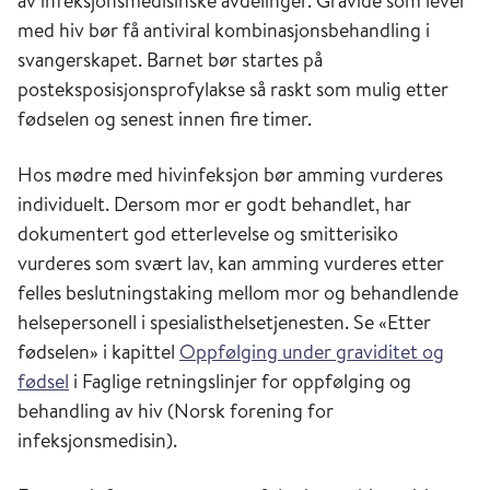
av infeksjonsmedisinske avdelinger. Gravide som lever
med hiv bør få antiviral kombinasjonsbehandling i
svangerskapet. Barnet bør startes på
posteksposisjonsprofylakse så raskt som mulig etter
fødselen og senest innen fire timer.
Hos mødre med hivinfeksjon bør amming vurderes
individuelt. Dersom mor er godt behandlet, har
dokumentert god etterlevelse og smitterisiko
vurderes som svært lav, kan amming vurderes etter
felles beslutningstaking mellom mor og behandlende
helsepersonell i spesialisthelsetjenesten. Se «Etter
fødselen» i kapittel
Oppfølging under graviditet og
fødsel
i Faglige retningslinjer for oppfølging og
behandling av hiv (Norsk forening for
infeksjonsmedisin).