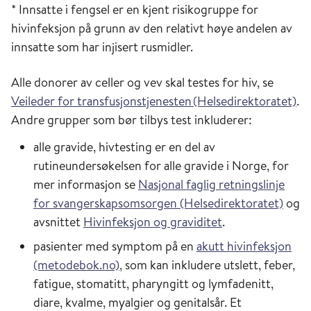
* Innsatte i fengsel er en kjent risikogruppe for
hivinfeksjon på grunn av den relativt høye andelen av
innsatte som har injisert rusmidler.
Alle donorer av celler og vev skal testes for hiv, se
Veileder for transfusjonstjenesten (Helsedirektoratet)
.
Andre grupper som bør tilbys test inkluderer:
alle gravide, hivtesting er en del av
rutineundersøkelsen for alle gravide i Norge, for
mer informasjon se
Nasjonal faglig retningslinje
for svangerskapsomsorgen (Helsedirektoratet)
og
avsnittet
Hivinfeksjon og graviditet
.
pasienter med symptom på en
akutt hivinfeksjon
(metodebok.no)
, som kan inkludere utslett, feber,
fatigue, stomatitt, pharyngitt og lymfadenitt,
diare, kvalme, myalgier og genitalsår. Et