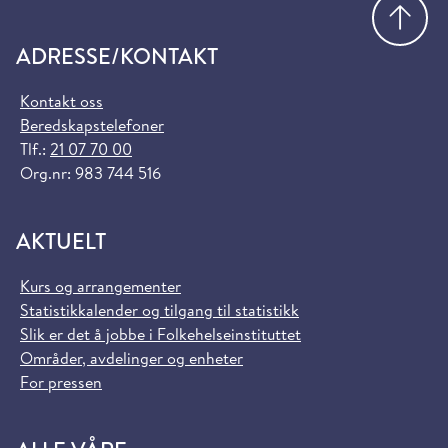
Gå
ADRESSE/KONTAKT
Kontakt oss
Beredskapstelefoner
Tlf.:
21 07 70 00
Org.nr: 983 744 516
AKTUELT
Kurs og arrangementer
Statistikkalender og tilgang til statistikk
Slik er det å jobbe i Folkehelseinstituttet
Områder, avdelinger og enheter
For pressen