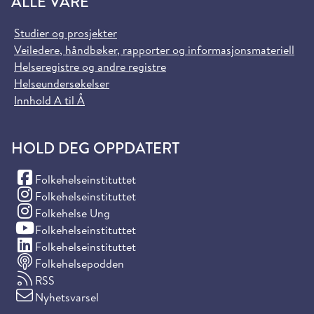
ALLE VÅRE
Studier og prosjekter
Veiledere, håndbøker, rapporter og informasjonsmateriell
Helseregistre og andre registre
Helseundersøkelser
Innhold A til Å
HOLD DEG OPPDATERT
(Facebook)
Folkehelseinstituttet
(Instagram)
Folkehelseinstituttet
(Instagram)
Folkehelse Ung
(YouTube)
Folkehelseinstituttet
(LinkedIn)
Folkehelseinstituttet
Folkehelsepodden
RSS
Nyhetsvarsel