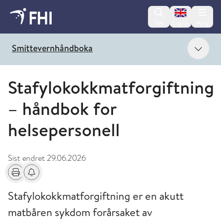
Change lan
Søk
English
Meny
Vis 
Smittevernhåndboka
Stafylokokkmatforgiftning
– håndbok for
helsepersonell
Sist endret
29.06.2026
Skriv ut
Få varsel om endringer
Stafylokokkmatforgiftning er en akutt
matbåren sykdom forårsaket av