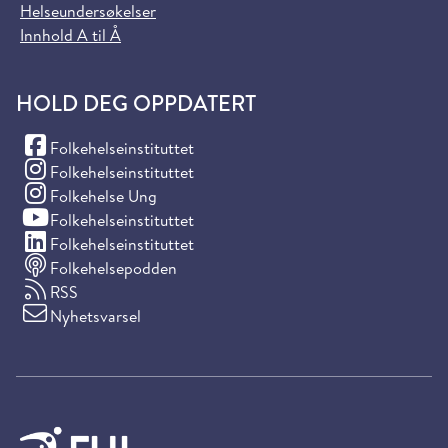
Helseundersøkelser
Innhold A til Å
HOLD DEG OPPDATERT
(Facebook)
Folkehelseinstituttet
(Instagram)
Folkehelseinstituttet
(Instagram)
Folkehelse Ung
(YouTube)
Folkehelseinstituttet
(LinkedIn)
Folkehelseinstituttet
Folkehelsepodden
RSS
Nyhetsvarsel