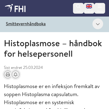
Change lan
Søk
English
Meny
Vis 
Smittevernhåndboka
Histoplasmose – håndbok
for helsepersonell
Sist endret
25.03.2024
Skriv ut
Få varsel om endringer
Histoplasmose er en infeksjon fremkalt av
soppen Histoplasma capsulatum.
Histoplasmose er en systemisk