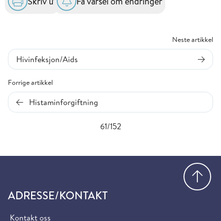
Skriv ut
Få varsel om endringer
Neste artikkel
Hivinfeksjon/Aids
Forrige artikkel
Histaminforgiftning
61/152
Gå
ADRESSE/KONTAKT
Kontakt oss