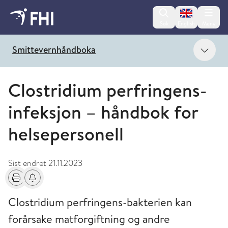
Change lan
Søk
English
Meny
Vis 
Smittevernhåndboka
Clostridium perfringens-
infeksjon – håndbok for
helsepersonell
Sist endret
21.11.2023
Skriv ut
Få varsel om endringer
Clostridium perfringens-bakterien kan
forårsake matforgiftning og andre