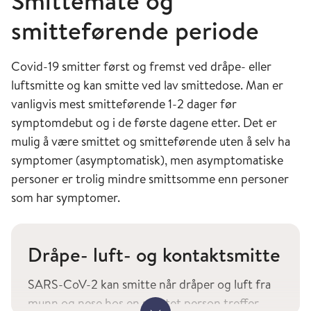
Smittemåte og
utgjorde en global folkehelsekrise.
smitteførende periode
Covid-19 smitter først og fremst ved dråpe- eller
luftsmitte og kan smitte ved lav smittedose. Man er
vanligvis mest smitteførende 1-2 dager før
symptomdebut og i de første dagene etter. Det er
mulig å være smittet og smitteførende uten å selv ha
symptomer (asymptomatisk), men asymptomatiske
personer er trolig mindre smittsomme enn personer
som har symptomer.
Dråpe- luft- og kontaktsmitte
SARS-CoV-2 kan smitte når dråper og luft fra
munn og nese hos en smittet person treffer