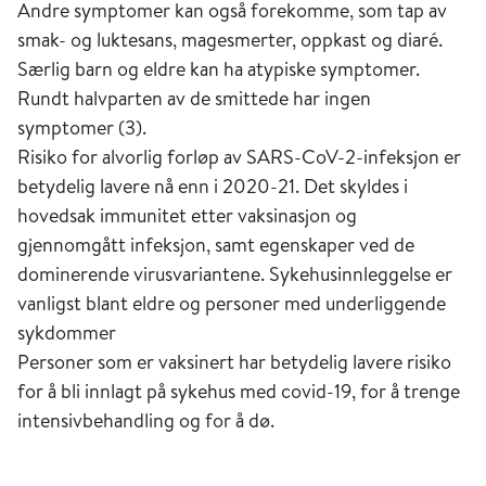
Andre symptomer kan også forekomme, som tap av
kunnskap tyder på at SARS-CoV-2 fortrinnsvis
smak- og luktesans, magesmerter, oppkast og diaré.
smitter ved innånding og avsetning av dråper
Særlig barn og eldre kan ha atypiske symptomer.
ved nærkontakt. Små dråper kan holde seg i
Rundt halvparten av de smittede har ingen
luften lenge (minutter til timer) og bevege seg
symptomer (3).
over lengre avstand enn større dråper. Selv om
Risiko for alvorlig forløp av SARS-CoV-2-infeksjon er
generell smitterisiko avtar med økende avstand,
betydelig lavere nå enn i 2020-21. Det skyldes i
kan smittespredning over lengre avstander
hovedsak immunitet etter vaksinasjon og
forekomme. Risiko for smitte med små dråper
gjennomgått infeksjon, samt egenskaper ved de
over lengre avstander øker med økende
dominerende virusvariantene. Sykehusinnleggelse er
oppholdstid i rom med lavt luftvolum eller
vanligst blant eldre og personer med underliggende
utilstrekkelig ventilasjon, tørr luft, og i
sykdommer
forbindelse med aktiviteter som gir økt
Personer som er vaksinert har betydelig lavere risiko
dråpedannelse. Massesmittehendelser har
for å bli innlagt på sykehus med covid-19, for å trenge
særlig forekommet etter innendørs
intensivbehandling og for å dø.
sammenkomster med høy persontetthet og
aktiviteter som gir økt dråpedannelse, som