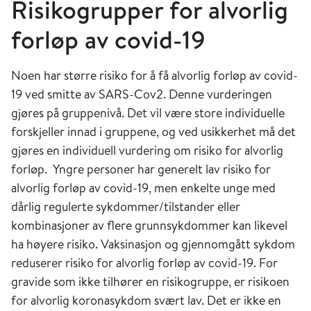
Risikogrupper for alvorlig
synging. Risiko for smitte ser ut til å være mye
mindre utendørs.
forløp av covid-19
Laboratorieundersøkelser tyder på at SARS-
Noen har større risiko for å få alvorlig forløp av covid-
CoV-2 kan overleve på overflater fra få timer til
19 ved smitte av SARS-Cov2. Denne vurderingen
flere dager avhengig av virusmengde, type
gjøres på gruppenivå. Det vil være store individuelle
overflate, temperatur, sollys og luftfuktighet.
forskjeller innad i gruppene, og ved usikkerhet må det
Påvisning av levende virus på ulike overflater er
gjøres en individuell vurdering om risiko for alvorlig
imidlertid ikke det samme som at viruset evner å
forløp. Yngre personer har generelt lav risiko for
forårsake infeksjon hos mennesker. Smitte via
alvorlig forløp av covid-19, men enkelte unge med
overflater er sannsynligvis sjeldent for SARS-
dårlig regulerte sykdommer/tilstander eller
CoV-2.
kombinasjoner av flere grunnsykdommer kan likevel
Det er ukjent hvor stor andel av covid-19-syke
ha høyere risiko. Vaksinasjon og gjennomgått sykdom
som smittes via de ulike smitteveiene. I mange
reduserer risiko for alvorlig forløp av covid-19. For
av studiene som er gjort er det vanskelig å skille
gravide som ikke tilhører en risikogruppe, er risikoen
sikkert mellom ulike smittemåter.
for alvorlig koronasykdom svært lav. Det er ikke en