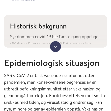
Historisk bakgrunn
Sykdommen covid-19 ble første gang oppdaget
i Wuhan i Kina i desember 2019, mens selve
Vis mer
viruset, SARS-CoV-2, ble identifisert i januar
2020. Viruset ble trolig overført fra flaggermus
Epidemiologisk situasjon
til mennesker, via et annet dyr, i slutten av 2019.
SARS-CoV-2 er blitt værende i samfunnet etter
30. januar 2020 definerte Verdens
pandemien, men konsekvensene begrenses av en
Helseorganisasjon (WHO) utbruddet av SARS-
utbredt befolkningsimmunitet etter vaksinasjon og
CoV-2 som en global folkehelsekrise (Public
gjennomgått infeksjon. Fordi beskyttelsen mot smitte
Health Emergency of International Concern).
svekkes med tiden, og viruset stadig endrer seg, kan
11. mars samme år ble utbruddet karakterisert
nye, mindre bølger av epidemien oppstå. Vaksinasjon
som en pandemi. Det første kjente tilfellet i