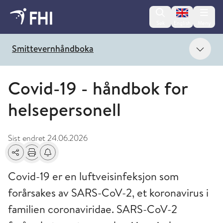
Change lan
Søk
English
Meny
Vis 
Smittevernhåndboka
Covid-19 - håndbok for
helsepersonell
Sist endret
24.06.2026
Del
Skriv ut
Få varsel om endringer
Covid-19 er en luftveisinfeksjon som
forårsakes av SARS-CoV-2, et koronavirus i
familien coronaviridae. SARS-CoV-2