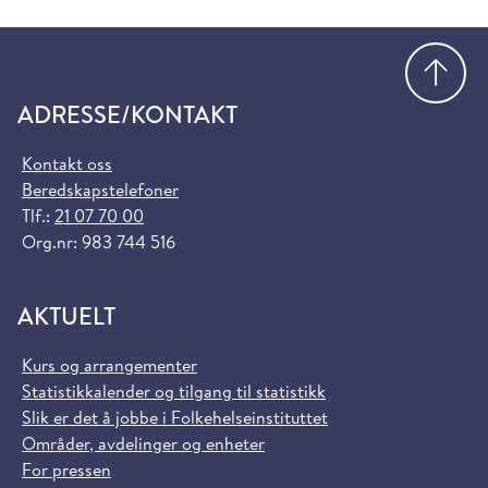
Gå
ADRESSE/KONTAKT
Kontakt oss
Beredskapstelefoner
Tlf.:
21 07 70 00
Org.nr: 983 744 516
AKTUELT
Kurs og arrangementer
Statistikkalender og tilgang til statistikk
Slik er det å jobbe i Folkehelseinstituttet
Områder, avdelinger og enheter
For pressen