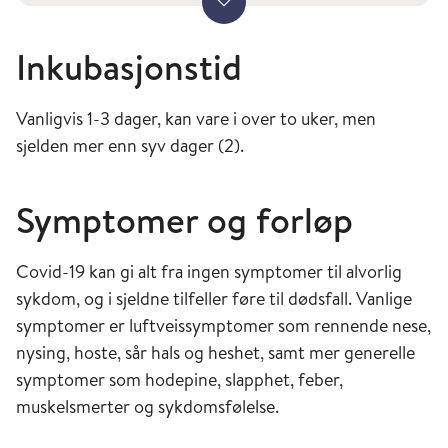
Vis mer
munn, nese eller øyne hos en mottakelig person.
Nåværende kunnskap tyder på at det ikke er et
Inkubasjonstid
skarpt skille mellom dråpe- og luftsmitte (1).
Vanligvis 1-3 dager, kan vare i over to uker, men
Graden av dråpedannelse er både individ- og
sjelden mer enn syv dager (2).
aktivitetsavhengig. Nysing, hosting, roping,
synging og trening øker dråpedannelsen. I
tillegg finnes det individer som av ukjente
Symptomer og forløp
grunner produserer mer dråper enn andre (10-
100 ganger mer). Mengden av virus i hver dråpe
Covid-19 kan gi alt fra ingen symptomer til alvorlig
kan også variere gjennom infeksjonsforløpet og
sykdom, og i sjeldne tilfeller føre til dødsfall. Vanlige
mellom personer.
symptomer er luftveissymptomer som rennende nese,
nysing, hoste, sår hals og heshet, samt mer generelle
Konsentrasjonen av dråper avtar med økende
symptomer som hodepine, slapphet, feber,
avstand fra kilden fordi de store dråpene faller
muskelsmerter og sykdomsfølelse.
raskt til bakken, og konsentrasjonen av de
mindre dråpene fortynnes i luften. Nåværende