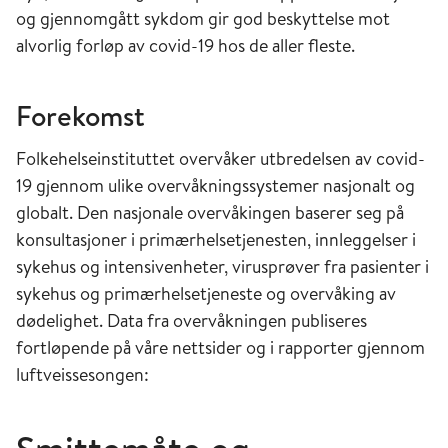
og gjennomgått sykdom gir god beskyttelse mot
Norge ble påvist i februar 2020.
alvorlig forløp av covid-19 hos de aller fleste.
I mars 2020 returnerte mange nordmenn som
var smittet av SARS-CoV 2 fra
Forekomst
vinterferieopphold i Sør-Europa. Siden
omfanget av smitte, virusets smittsomhet og
Folkehelseinstituttet overvåker utbredelsen av covid-
sykdommens alvorlighet til dels var ukjent,
19 gjennom ulike overvåkningssystemer nasjonalt og
innførte myndighetene 12. mars 2020 strenge
globalt. Den nasjonale overvåkingen baserer seg på
smitteverntiltak i Norge av frykt for å
konsultasjoner i primærhelsetjenesten, innleggelser i
overbelaste helsetjenesten. Smitteverntiltakene
sykehus og intensivenheter, virusprøver fra pasienter i
ble senere endret ut ifra epidemiens utvikling,
sykehus og primærhelsetjeneste og overvåking av
belastningen på helsetjenesten og, etter hvert,
dødelighet. Data fra overvåkningen publiseres
grad av befolkningsimmunitet etter vaksinasjon
fortløpende på våre nettsider og i rapporter gjennom
og gjennomgått infeksjon. I februar 2022 ble de
luftveissesongen:
aller fleste smitteverntiltakene avviklet. I mai
2023 erklærte WHO at covid-19 ikke lenger