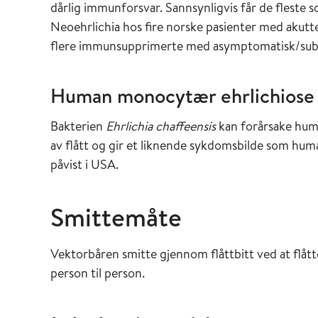
dårlig immunforsvar. Sannsynligvis får de fleste 
Neoehrlichia hos fire norske pasienter med akutt
flere immunsupprimerte med asymptomatisk/subkl
Human monocytær ehrlichios
Bakterien
Ehrlichia chaffeensis
kan forårsake hu
av flått og gir et liknende sykdomsbilde som hu
påvist i USA.
Smittemåte
Vektorbåren smitte gjennom flåttbitt ved at flåt
person til person.