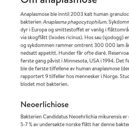
Anaplasmose ble inntil 2003 kalt human granulo
bakterien
Anaplasma phagocytophilum
. Sykdomm
dyr i Europa og smittestoffet er vanlig i flåttomr
via skogflått (Ixodes ricinus). Hos sau (sjodogg)
og sykdommen rammer omtrent 300 000 lam årli
nedsatt appetitt. Hunder får ofte diaré. Reservo
første gang påvist i Minnesota, USA i 1994. Det før
ble de første tilfellene av human anaplasmose (den
rapportert 9 tilfeller hos mennesker i Norge. Stud
blodet mot bakterien.
Neoerlichiose
Bakterien Candidatus Neoehrlichia mikurensis er d
5-7 % av undersøkte norske flått har denne bak