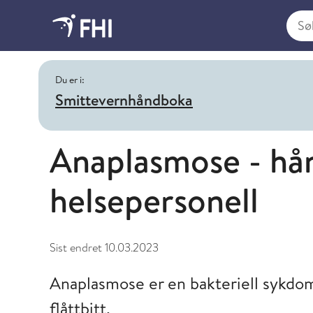
Søk i
Du er i:
Smittevernhåndboka
Anaplasmose - hå
helsepersonell
Sist endret
10.03.2023
Anaplasmose er en bakteriell sykdo
flåttbitt.