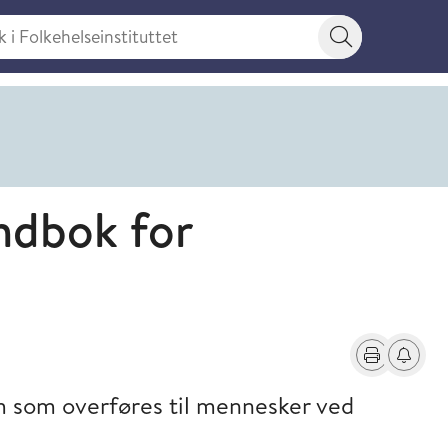
 Folkehelseinstituttet
Søkeknapp
ndbok for
Skriv ut
Få varse
m som overføres til mennesker ved