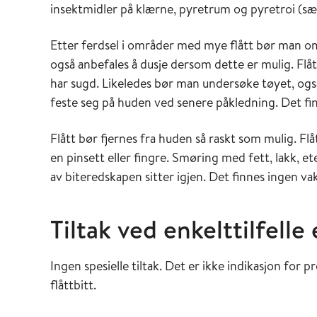
insektmidler på klærne, pyretrum og pyretroi (sæ
Etter ferdsel i områder med mye flått bør man om
også anbefales å dusje dersom dette er mulig. Fl
har sugd. Likeledes bør man undersøke tøyet, også v
feste seg på huden ved senere påkledning. Det fin
Flått bør fjernes fra huden så raskt som mulig. Flå
en pinsett eller fingre. Smøring med fett, lakk, et
av biteredskapen sitter igjen. Det finnes ingen va
Tiltak ved enkelttilfelle
Ingen spesielle tiltak. Det er ikke indikasjon for 
flåttbitt.