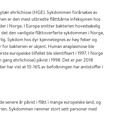
cytær ehrlichiose (HGE). Sykdommen forårsakes av
en er den mest utbredte flåttbårne infeksjonen hos
åder i Norge. I Europa smitter bakterien hovedsakelig
 er det den vanligste flåttoverførte sykdommen i Norge,
g. Sykdom hos dyr kjennetegnes av høy feber og
ar for bakterien er ukjent. Human anaplasmose ble
ste europeiske tilfellet ble identifisert i 1997. I Norge
 gang ehrlichiose) påvist i 1998. Det er per 2018
ier har vist at 10-16% av befolkningen har antistoffer i
e senere år påvist i flått i mange europeiske land, og
terien. Sykdommen rammer stort sett personer med