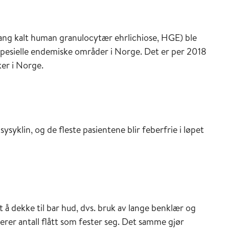
gang kalt human granulocytær ehrlichiose, HGE) ble
spesielle endemiske områder i Norge. Det er per 2018
ker i Norge.
klin, og de fleste pasientene blir feberfrie i løpet
 å dekke til bar hud, dvs. bruk av lange benklær og
rer antall flått som fester seg. Det samme gjør