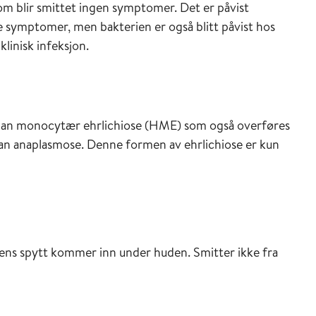
som blir smittet ingen symptomer. Det er påvist
e symptomer, men bakterien er også blitt påvist hos
inisk infeksjon.
e
man monocytær ehrlichiose (HME) som også overføres
man anaplasmose. Denne formen av ehrlichiose er kun
tens spytt kommer inn under huden. Smitter ikke fra