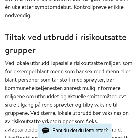
én uke etter symptomdebut. Kontrollprøve er ikke
nødvendig.
Tiltak ved utbrudd i risikoutsatte
grupper
Ved lokale utbrudd i spesielle risikoutsatte miljøer, som
for eksempel blant menn som har sex med menn eller
blant personer som tar stoff med sprøyter, bør
kommunehelsetjenesten snarest mulig informere
miljøene om utbruddet og aktuelle smittemåter, evt.
sikre tilgang på rene sprøyter og tilby vaksine til
gruppene. Ved større, lokale utbrudd bør vaksinasjon
av risikoutsatte yrkesgrupper som f.eks.
avløpsarbeidere vurderes basert på lokale forhold.
Fant du det du lette etter?
Utgifter til preeksponeringsprofylakse med hepatitt