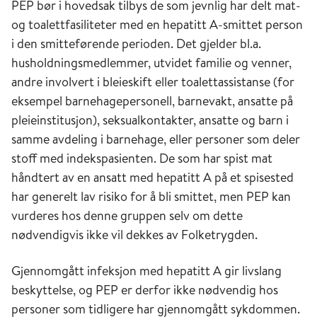
PEP bør i hovedsak tilbys de som jevnlig har delt mat-
og toalettfasiliteter med en hepatitt A-smittet person
i den smitteførende perioden. Det gjelder bl.a.
husholdningsmedlemmer, utvidet familie og venner,
andre involvert i bleieskift eller toalettassistanse (for
eksempel barnehagepersonell, barnevakt, ansatte på
pleieinstitusjon), seksualkontakter, ansatte og barn i
samme avdeling i barnehage, eller personer som deler
stoff med indekspasienten. De som har spist mat
håndtert av en ansatt med hepatitt A på et spisested
har generelt lav risiko for å bli smittet, men PEP kan
vurderes hos denne gruppen selv om dette
nødvendigvis ikke vil dekkes av Folketrygden.
Gjennomgått infeksjon med hepatitt A gir livslang
beskyttelse, og PEP er derfor ikke nødvendig hos
personer som tidligere har gjennomgått sykdommen.