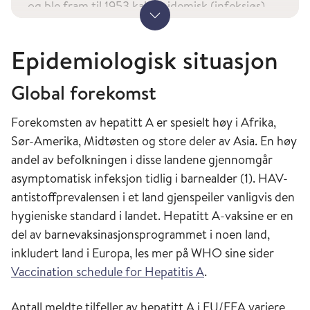
og ble fram til 1953 kalt epidemisk (infeksiøs)
Vis mer
hepatitt og epidemisk gulsott. HAV ble påvist
første gang ved elektronmikroskopi i 1973,
Epidemiologisk situasjon
serologiske tester ble tilgjengelig i Norge i 1979.
Normalt immunglobulin (HNIG) har vært brukt
Global forekomst
profylaktisk siden 1945. Vaksine har vært
tilgjengelig siden 1992.
Forekomsten av hepatitt A er spesielt høy i Afrika,
Sør-Amerika, Midtøsten og store deler av Asia. En høy
andel av befolkningen i disse landene gjennomgår
Norge
asymptomatisk infeksjon tidlig i barnealder (1). HAV-
Sykdommen hadde stor utbredelse i Norge før
antistoffprevalensen i et land gjenspeiler vanligvis den
siste verdenskrig, utbrudd var ofte forårsaket av
hygieniske standard i landet. Hepatitt A-vaksine er en
forurenset drikkevann. Epidemisk gulsott var en
del av barnevaksinasjonsprogrammet i noen land,
vanlig barnesykdom i Norge fram til første
inkludert land i Europa, les mer på WHO sine sider
halvdel av 1900-tallet. I dag har kun en liten del
Vaccination schedule for Hepatitis A
.
av befolkningen (eldre årsklasser) serologiske
Antall meldte tilfeller av hepatitt A i EU/EEA variere
markører på gjennomgått hepatitt A, men