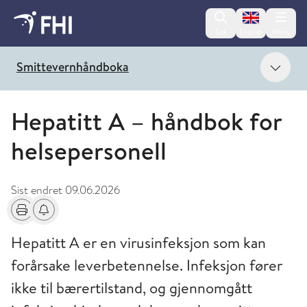
Change lan
Søk
English
Meny
Vis 
Smittevernhåndboka
Hepatitt A – håndbok for
helsepersonell
Sist endret
09.06.2026
Skriv ut
Få varsel om endringer
Hepatitt A er en virusinfeksjon som kan
forårsake leverbetennelse. Infeksjon fører
ikke til bærertilstand, og gjennomgått