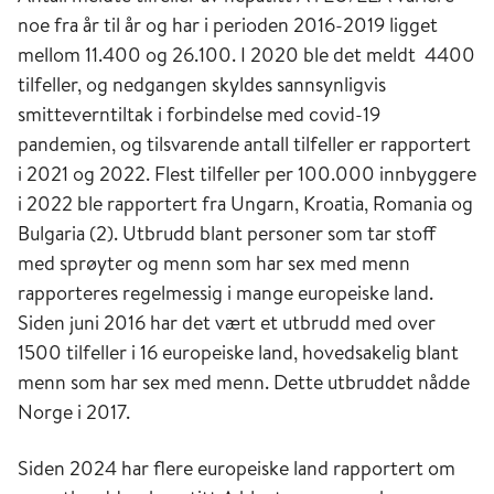
noe fra år til år og har i perioden 2016-2019 ligget
mange er vaksinert i forbindelse med
mellom 11.400 og 26.100. I 2020 ble det meldt 4400
utenlandsreiser. Siden 1950-tallet har de fleste
tilfeller, og nedgangen skyldes sannsynligvis
tilfellene i Norge blitt importert etter opphold i
smitteverntiltak i forbindelse med covid-19
endemiske områder med enkelte
pandemien, og tilsvarende antall tilfeller er rapportert
sekundærtilfeller etter hjemkomst til Norge. To
i 2021 og 2022. Flest tilfeller per 100.000 innbyggere
små, lokale vannbårne utbrudd er rapportert i
i 2022 ble rapportert fra Ungarn, Kroatia, Romania og
Norge siden 1975. Et mindre matbårent
Bulgaria (2). Utbrudd blant personer som tar stoff
utbrudd ble rapportert fra en oljeplattform i
med sprøyter og menn som har sex med menn
Nordsjøen 2000.
rapporteres regelmessig i mange europeiske land.
Siden juni 2016 har det vært et utbrudd med over
1500 tilfeller i 16 europeiske land, hovedsakelig blant
menn som har sex med menn. Dette utbruddet nådde
Norge i 2017.
Siden 2024 har flere europeiske land rapportert om