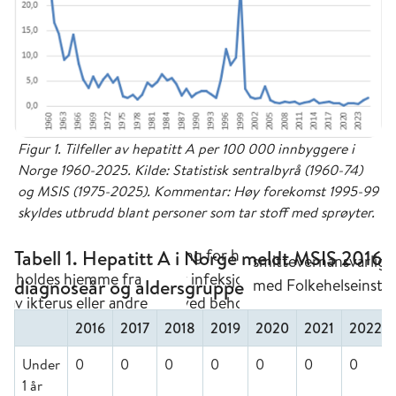
Figur 1. Tilfeller av hepatitt A per 100 000 innbyggere i
Norge 1960-2025. Kilde: Statistisk sentralbyrå (1960-74)
og MSIS (1975-2025). Kommentar: Høy forekomst 1995-99
skyldes utbrudd blant personer som tar stoff med sprøyter.
Tabell 1. Hepatitt A i Norge meldt MSIS 2016-
diagnoseår og aldersgruppe
2016
2017
2018
2019
2020
2021
2022
Under
0
0
0
0
0
0
0
1 år