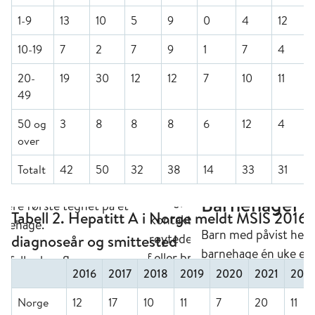
1-9
13
10
5
9
0
4
12
10-19
7
2
7
9
1
7
4
20-
19
30
12
12
7
10
11
49
50 og
3
8
8
8
6
12
4
over
Totalt
42
50
32
38
14
33
31
Tabell 2. Hepatitt A i Norge meldt MSIS 2016
diagnoseår og smittested
2016
2017
2018
2019
2020
2021
202
Norge
12
17
10
11
7
20
11