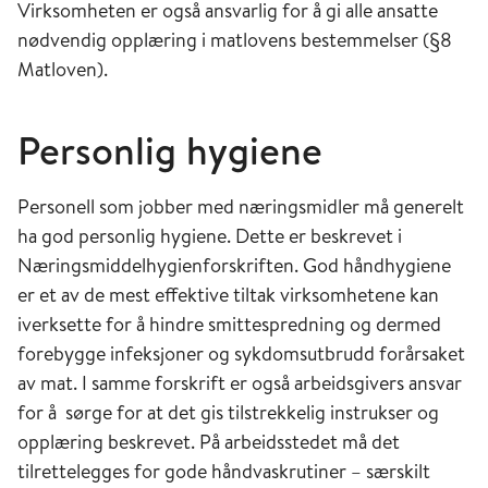
Virksomheten er også ansvarlig for å gi alle ansatte
nødvendig opplæring i matlovens bestemmelser
(
§
8
Matloven)
.
Personlig hygiene
Personell som jobber med
næringsmidler
må generelt
ha god personlig hygiene
. Dette er beskrevet i
Næringsmiddelhygienforskriften
. God håndhygiene
er et av de mest effektive tiltak virksomhetene kan
iverksette for å hindre smittespredning og dermed
forebygge infeksjoner og sykdomsutbrudd forårsaket
av mat.
I samme forskrift er
også
a
rbeidsgiver
s ansvar
for å
sørge for at det gis tilstrekkelig instrukser og
opplæring
beskrevet
.
P
å arbeidsstedet
må
det
tilrettelegges for gode håndvaskrutiner – særskilt