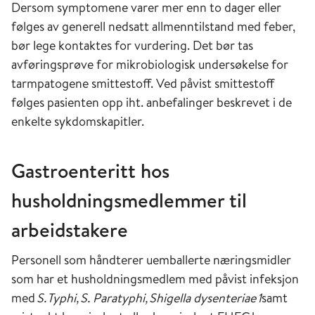
Dersom symptomene varer mer enn to dager eller
følges av generell nedsatt allmenntilstand med feber,
bør lege kontaktes for vurdering. Det bør tas
avføringsprøve for mikrobiologisk undersøkelse for
tarmpatogene
smittestoff
.
Ved påvist
smittestoff
følges pasienten opp iht. anbefalinger beskrevet i de
enkelte sykdomskapitler.
Gastroenteritt hos
husholdningsmedlemmer til
arbeidstakere
Personell som håndterer uemballerte næringsmidler
som har et husholdningsmedlem med påvist infeksjon
med
S.
Typhi
,
S
.
Paratyphi
,
Shigella
dysenteriae
1
samt