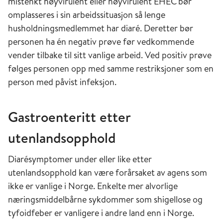
mistenkt
høyvirulent
eller høyvirulent
EHEC bør
omplasseres i sin arbeidssituasjon så lenge
husholdningsmedlemmet har diaré. Deretter bør
personen
ha
én
negativ prøve før vedkommende
vender tilbake til sitt vanlig
e
arbeid. Ved positiv prøve
følges personen opp med samme restriksjoner som en
p
erson
med påvist infeksjon.
Gastroenteritt etter
utenlandsopphold
Diarésymptomer under eller like etter
utenlandsopphold kan være forårsaket av agens som
ikke er vanlige i Norge. Enkelte mer alvorlige
næringsmiddelbårne sykdommer som
shigellose og
tyfoidfeber er vanligere i andre land enn i Norge.