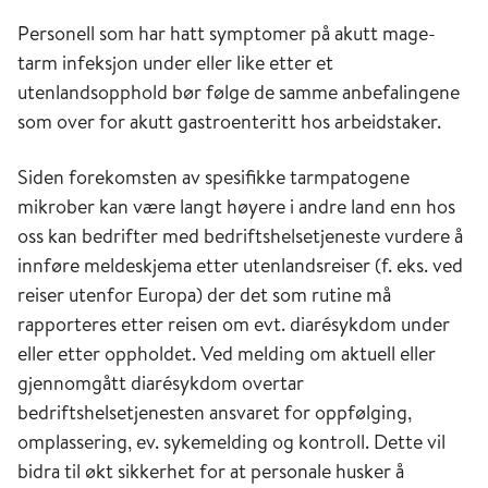
P
ersonell som har hatt symptomer på akutt mage-
tarm infeksjon under eller like etter
et
utenlandsopphold
bør følge de samme
anbefalingene
som
over
for a
kutt gastroenteritt hos arbeidstaker
.
Siden forekomsten av spesifikke tarmpatogene
mikrober kan være langt høyere i andre land enn hos
oss kan bedrifter med bedriftshelsetjeneste vurdere å
innføre meldeskjema etter utenlandsreiser (f. eks. ved
reiser utenfor
Europa
) der det som rutine må
rapporteres etter reisen om evt. diarésykdom under
eller etter oppholdet. Ved melding om aktuell eller
gjennomgått diarésykdom overtar
bedriftshelsetjenesten ansvaret for oppfølging,
omplassering, ev. sykemelding og kontroll. Dette vil
bidra til økt sikkerhet for at personale husker å