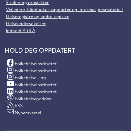
Studier og prosjekter
Veiledere, håndbøker, rapporter og informasjonsmateriell
Helseregistre og andre registre
Helseundersøkelser
Innhold A til Å
HOLD DEG OPPDATERT
(Facebook)
Folkehelseinstituttet
(Instagram)
Folkehelseinstituttet
(Instagram)
Folkehelse Ung
(YouTube)
Folkehelseinstituttet
(LinkedIn)
Folkehelseinstituttet
Folkehelsepodden
RSS
Nyhetsvarsel