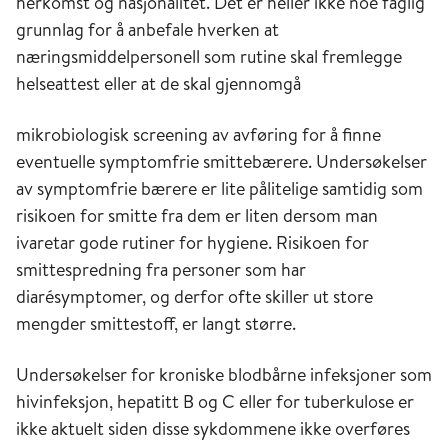
herkomst og nasjonalitet. Det er heller ikke noe faglig
grunnlag for å anbefale
hverken
at
næringsmiddelpersonell som rutine skal fremlegge
helseattest
eller
at de
s
kal gjennomgå
mikrobiologisk screening av avføring for å finne
eventuelle symptomfrie smittebærere. Undersøkelser
av symptom
fri
e
bærere er lite pålitelige samtidig som
risikoen for smitte fra dem er liten dersom man
ivaretar gode rutiner for hygiene. Risikoen for
smittespredning fra personer som har
diarésymptomer, og derfor ofte skiller ut store
mengder smittestoff, er langt større.
Undersøkelser for kroniske blodbårne infeksjoner som
hivinfeksjon, hepatitt B og C eller for tuberkulose er
ikke aktuelt siden disse sykdommene ikke overføres