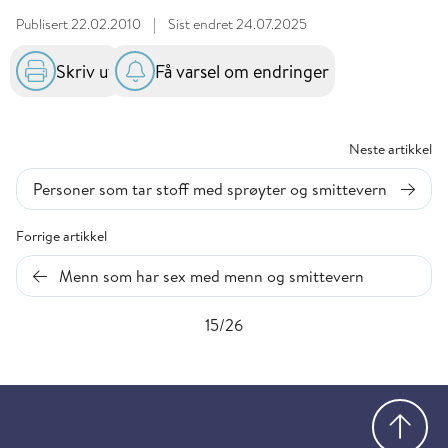
Publisert
22.02.2010
|
Sist endret
24.07.2025
Skriv ut
Få varsel om endringer
Neste artikkel
Personer som tar stoff med sprøyter og smittevern
Forrige artikkel
Menn som har sex med menn og smittevern
15/26
Gå