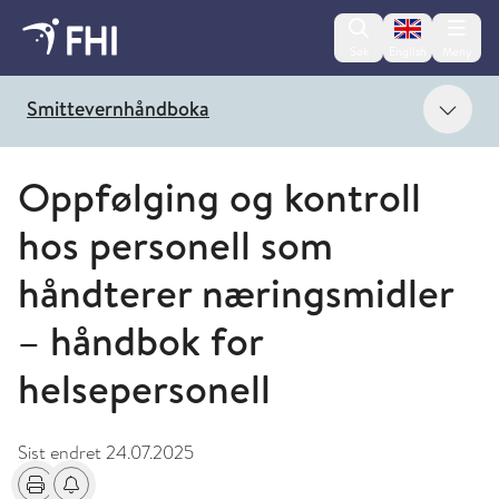
Change lan
Søk
English
Meny
Vis 
Smittevernhåndboka
Oppfølging og kontroll
hos personell som
håndterer næringsmidler
– håndbok for
helsepersonell
Sist endret
24.07.2025
Skriv ut
Få varsel om endringer