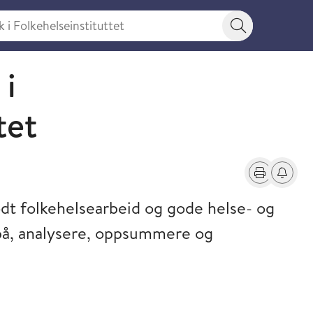
 Folkehelseinstituttet
Søkeknapp
 i
tet
Skriv ut
Få varse
godt folkehelsearbeid og gode helse- og
på, analysere, oppsummere og