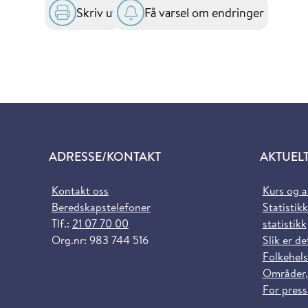
Skriv ut
Få varsel om endringer
ADRESSE/KONTAKT
AKTUEL
Kontakt oss
Kurs og 
Beredskapstelefoner
Statistikk
Tlf.:
21 07 70 00
statistikk
Org.nr: 983 744 516
Slik er de
Folkehels
Områder,
For pres