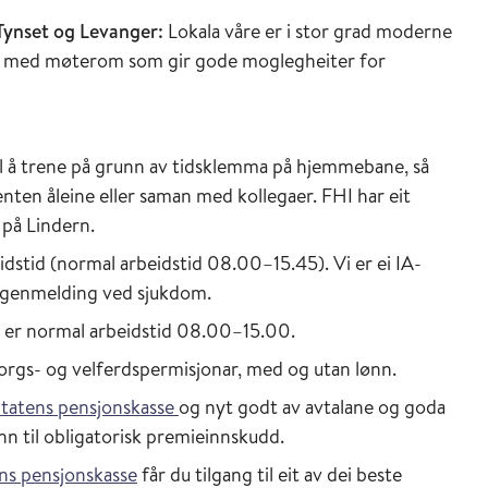
 Tynset og Levanger:
Lokala våre er i stor grad moderne
or, med møterom som gir gode moglegheiter for
til å trene på grunn av tidsklemma på hjemmebane, så
enten åleine eller saman med kollegaer. FHI har eit
 på Lindern.
beidstid (normal arbeidstid 08.00–15.45). Vi er ei IA-
 eigenmelding ved sjukdom.
 er normal arbeidstid 08.00–15.00.
sorgs- og velferdspermisjonar, med og utan lønn.
tatens pensjonskasse
og nyt godt av avtalane og goda
nn til obligatorisk premieinnskudd.
ns pensjonskasse
får du tilgang til eit av dei beste