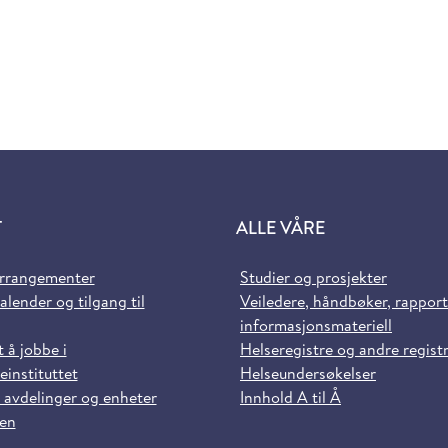
T
ALLE VÅRE
arrangementer
Studier og prosjekter
alender og tilgang til
Veiledere, håndbøker, rappor
informasjonsmateriell
t å jobbe i
Helseregistre og andre regist
einstituttet
Helseundersøkelser
 avdelinger og enheter
Innhold A til Å
sen