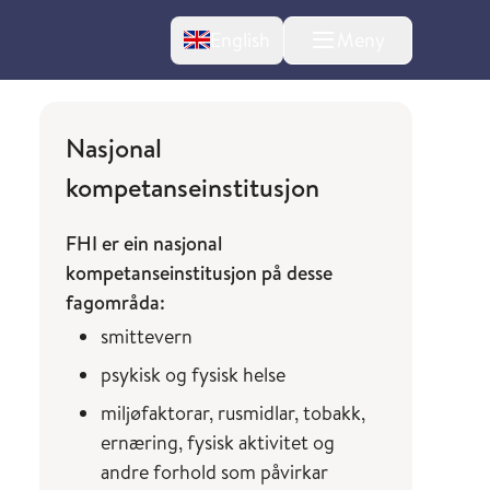
Change language
English
Meny
Nasjonal
kompetanseinstitusjon
FHI er ein nasjonal
kompetanseinstitusjon på desse
l om endringer
fagområda:
smittevern
psykisk og fysisk helse
miljøfaktorar, rusmidlar, tobakk,
ernæring, fysisk aktivitet og
andre forhold som påvirkar