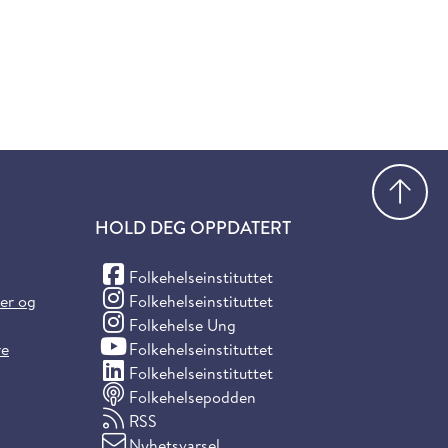
Gå
HOLD DEG OPPDATERT
(Facebook)
Folkehelseinstituttet
(Instagram)
ter og
Folkehelseinstituttet
(Instagram)
Folkehelse Ung
(YouTube)
re
Folkehelseinstituttet
(LinkedIn)
Folkehelseinstituttet
Folkehelsepodden
RSS
Nyhetsvarsel