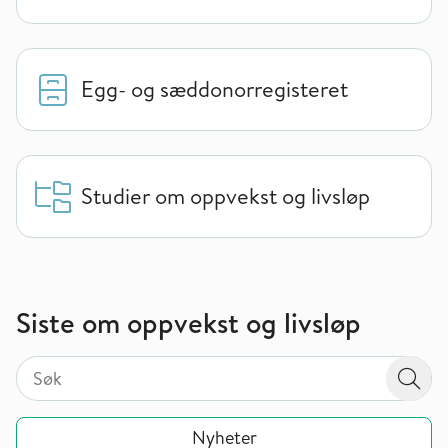
Egg- og sæddonorregisteret
Studier om oppvekst og livsløp
Siste om oppvekst og livsløp
Søk på valgt sidetype i tema / område
Søk på valgt sidetype i tema / område
Søk
Nyheter