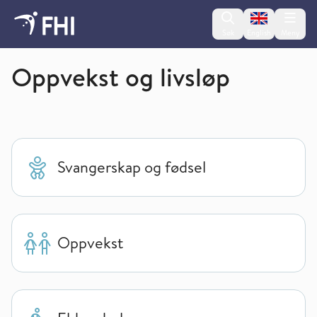
Change lan
Søk
English
Meny
Folkehelseinstituttet
Oppvekst og livsløp
Svangerskap og fødsel
Oppvekst