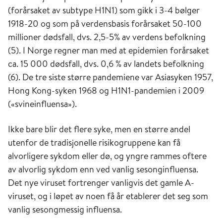
(forårsaket av subtype H1N1) som gikk i 3-4 bølger
1918-20 og som på verdensbasis forårsaket 50-100
millioner dødsfall, dvs. 2,5-5% av verdens befolkning
(5). I Norge regner man med at epidemien forårsaket
ca. 15 000 dødsfall, dvs. 0,6 % av landets befolkning
(6). De tre siste større pandemiene var Asiasyken 1957,
Hong Kong-syken 1968 og H1N1-pandemien i 2009
(«svineinfluensa»).
Ikke bare blir det flere syke, men en større andel
utenfor de tradisjonelle risikogruppene kan få
alvorligere sykdom eller dø, og yngre rammes oftere
av alvorlig sykdom enn ved vanlig sesonginfluensa.
Det nye viruset fortrenger vanligvis det gamle A-
viruset, og i løpet av noen få år etablerer det seg som
vanlig sesongmessig influensa.