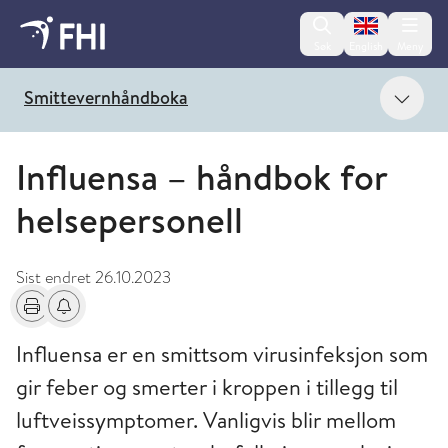
Change lan
Søk
English
Meny
Vis 
Smittevernhåndboka
Influensa – håndbok for
helsepersonell
Sist endret
26.10.2023
Skriv ut
Få varsel om endringer
Influensa er en smittsom virusinfeksjon som
gir feber og smerter i kroppen i tillegg til
luftveissymptomer. Vanligvis blir mellom