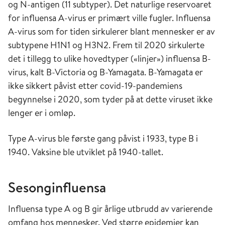
og N-antigen (11 subtyper). Det naturlige reservoaret
for influensa A-virus er primært ville fugler. Influensa
A-virus som for tiden sirkulerer blant mennesker er av
subtypene H1N1 og H3N2. Frem til 2020 sirkulerte
det i tillegg to ulike hovedtyper («linjer») influensa B-
virus, kalt B-Victoria og B-Yamagata. B-Yamagata er
ikke sikkert påvist etter covid-19-pandemiens
begynnelse i 2020, som tyder på at dette viruset ikke
lenger er i omløp.
Type A-virus ble første gang påvist i 1933, type B i
1940. Vaksine ble utviklet på 1940-tallet.
Sesonginfluensa
Influensa type A og B gir årlige utbrudd av varierende
omfang hos mennesker. Ved større epidemier kan