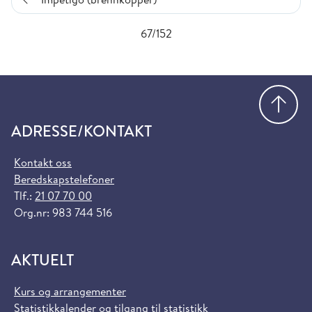
67/152
Gå
ADRESSE/KONTAKT
Kontakt oss
Beredskapstelefoner
Tlf.:
21 07 70 00
Org.nr: 983 744 516
AKTUELT
Kurs og arrangementer
Statistikkalender og tilgang til statistikk