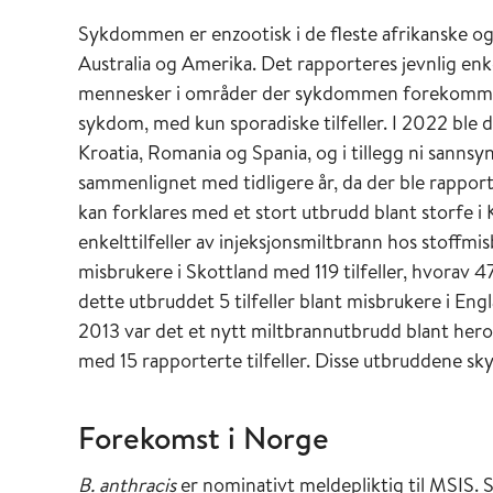
mennesker ble syke. Det var i 2016 også et st
Sykdommen er enzootisk i de fleste afrikanske og a
sibirske sletta i Russland med over 2300 død
Australia og Amerika. Det rapporteres jevnlig enk
hvorav 1 dødsfall (1-3). Ved spesielle forhold so
mennesker i områder der sykdommen forekommer
miltbrannsporer gi luftbåren smitte, som ved 
sykdom, med kun sporadiske tilfeller. I 2022 ble d
Kroatia, Romania og Spania, og i tillegg ni sannsynl
sammenlignet med tidligere år, da der ble rapport
kan forklares med et stort utbrudd blant storfe i
enkelttilfeller av injeksjonsmiltbrann hos stoffm
misbrukere i Skottland med 119 tilfeller, hvorav 47
dette utbruddet 5 tilfeller blant misbrukere i Engla
2013 var det et nytt miltbrannutbrudd blant hero
med 15 rapporterte tilfeller. Disse utbruddene sk
Forekomst i Norge
B. anthracis
er nominativt meldepliktig til MSIS. S