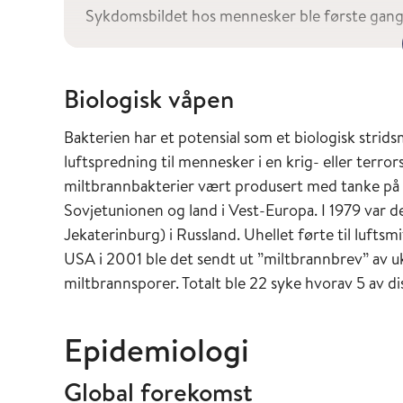
Sykdomsbildet hos mennesker ble første gang 
sannsynligvis beskrevet allerede i oldtiden. Bi
Bakterien ble identifisert i 1849 og første vaks
de vanligste årsakene til ukontrollert død blant
Biologisk våpen
effektiv dyrevaksine og antibiotika ble tilgjen
Bakterien har et potensial som et biologisk strids
I Norge var miltbrann tidligere ikke uvanlig h
luftspredning til mennesker i en krig- eller terro
1940 ble det rapportert ca. 13 000 tilfeller a
miltbrannbakterier vært produsert med tanke på b
alvorlige utbrudd var i Nedre Eiker i 1937. Sist
Sovjetunionen og land i Vest-Europa. I 1979 var d
1993, før det enkelttilfeller i 1990 og 1981. 
Jekaterinburg) i Russland. Uhellet førte til luft
tiden fra 1889 til 1939 (før antibiotika var til
USA i 2001 ble det sendt ut ”miltbrannbrev” av 
dødelighet på bare vel 10%. Dette skyldes at de
miltbrannsporer. Totalt ble 22 syke hvorav 5 av di
går over av seg selv også uten behandling. De 
sykdom i Norge. Siste humane tilfelle med sa
Epidemiologi
hadde håndtert smittet storfe i 1967.
Global forekomst
I 2008, 2012, 2013 og 2016 var det miltbrannu