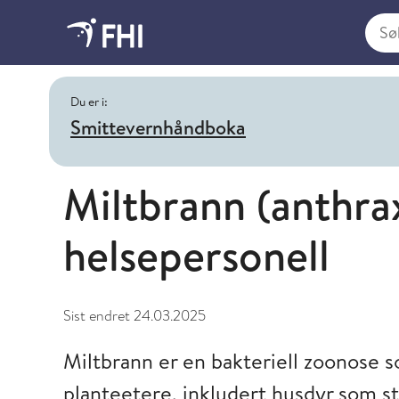
Søk i
Du er i:
Smittevernhåndboka
Miltbrann (anthra
helsepersonell
Sist endret
24.03.2025
Miltbrann er en bakteriell zoonose
planteetere, inkludert husdyr som st