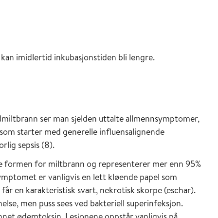
 kan imidlertid inkubasjonstiden bli lengre.
miltbrann ser man sjelden uttalte allmennsymptomer,
 som starter med generelle influensalignende
rlig sepsis (8).
te formen for miltbrann og representerer mer enn 95%
symptomet er vanligvis en lett kløende papel som
 får en karakteristisk svart, nekrotisk skorpe (eschar).
nelse, men puss sees ved bakteriell superinfeksjon.
net ødemtoksin. Lesjonene oppstår vanligvis på