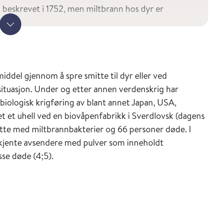
beskrevet i 1752, men miltbrann hos dyr er
belens femte landeplage er sannsynligvis miltbrann.
Vis mer
ine ble utviklet på 1880-tallet. Tilstanden var en av
 planteetere som storfe, sau, geit, hest og gris før
gelig mot midten av 1900-tallet.
middel gjennom å spre smitte til dyr eller ved
os storfe og andre dyr, også vilt. Mellom 1890 og
rsituasjon. Under og etter annen verdenskrig har
v miltbrann på dyr til veterinærmyndighetene. Siste
iologisk krigføring av blant annet Japan, USA,
e tilfellet hos dyr var på en okse på Jevnaker våren
et et uhell ved en biovåpenfabrikk i Sverdlovsk (dagens
Miltbrann hos mennesker forekom også i Norge. I
smitte med miltbrannbakterier og 66 personer døde. I
gjengelig) ble det beskrevet over 100 tilfeller med en
ukjente avsendere med pulver som inneholdt
 fleste tilfellene var hudinfeksjoner som vanligvis
sse døde (4;5).
siste tiårene har miltbrann vært en svært sjelden
nnsynlig hudmiltbrann var hos en veterinær som
tbrudd i Sverige, hovedsakelig blant storfe. Ingen