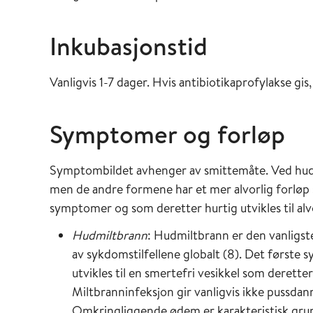
Inkubasjonstid
Vanligvis 1-7 dager. Hvis antibiotikaprofylakse gis,
Symptomer og forløp
Symptombildet avhenger av smittemåte. Ved hud
men de andre formene har et mer alvorlig forløp
symptomer og som deretter hurtig utvikles til alvo
Hudmiltbrann
: Hudmiltbrann er den vanligs
av sykdomstilfellene globalt (8). Det første 
utvikles til en smertefri vesikkel som deretter
Miltbranninfeksjon gir vanligvis ikke pussdan
Omkringliggende ødem er karakteristisk grun