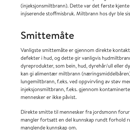
(injeksjonsmiltbrann). Dette var det første kjente
injiserende stoffmisbruk. Miltbrann hos dyr ble sist
Smittemåte
Vanligste smittemåte er gjennom direkte kontak
defekter i hud, og dette gir vanligvis hudmiltbr
dyreprodukter, som bein, hud, dyrehår/ull eller dy
kan gi alimentær miltbrann (næringsmiddelbåren).
lungemiltbrann, f.eks. ved oppvirvling av støv med 
injeksjonsmiltbrann, f.eks. gjennom kontaminert
mennesker er ikke påvist.
Direkte smitte til mennesker fra jordsmonn forur
mangler fortsatt en del kunnskap rundt forhold 
manglende kunnskap om.