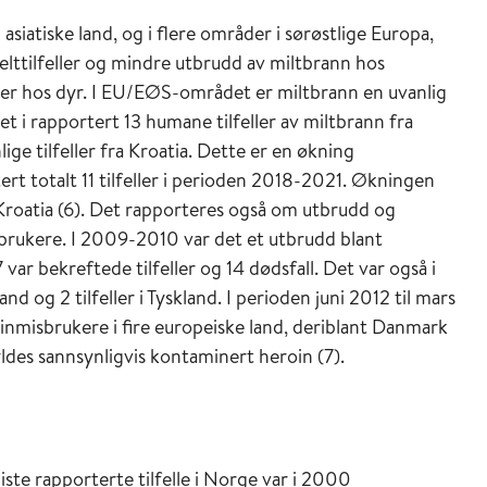
ørre utbrudd i Jamalo-Nenetsk nordvest på den
siatiske land, og i flere områder i sørøstlige Europa,
e reinsdyr og med over 100 smittede mennesker, og
elttilfeller og mindre utbrudd av miltbrann hos
m eksplosjoner eller utslipp til luft kan
 hos dyr. I EU/EØS-området er miltbrann en uvanlig
Sverdlovsk-utbruddet i 1979 (4).
et i rapportert 13 humane tilfeller av miltbrann fra
ige tilfeller fra Kroatia. Dette er en økning
ert totalt 11 tilfeller i perioden 2018-2021. Økningen
 Kroatia (6). Det rapporteres også om utbrudd og
isbrukere. I 2009-2010 var det et utbrudd blant
 var bekreftede tilfeller og 14 dødsfall. Det var også i
nd og 2 tilfeller i Tyskland. I perioden juni 2012 til mars
inmisbrukere i fire europeiske land, deriblant Danmark
yldes sannsynligvis kontaminert heroin (7).
iste rapporterte tilfelle i Norge var i 2000