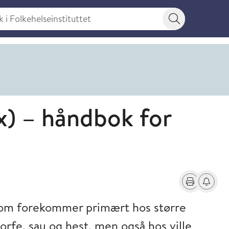
 Folkehelseinstituttet
Søkeknapp
x) – håndbok for
Skriv ut
Få varse
 som forekommer primært hos større
orfe, sau og hest, men også hos ville