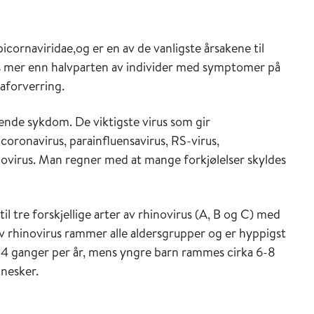
picornaviridae,og er en av de vanligste årsakene til
os mer enn halvparten av individer med symptomer på
maforverring.
nende sykdom. De viktigste virus som gir
coronavirus, parainfluensavirus, RS-virus,
virus. Man regner med at mange forkjølelser skyldes
til tre forskjellige arter av rhinovirus (A, B og C) med
v rhinovirus rammer alle aldersgrupper og er hyppigst
-4 ganger per år, mens yngre barn rammes cirka 6-8
nnesker.