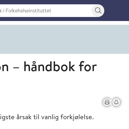
 Folkehelseinstituttet
Søkeknapp
on – håndbok for
Skriv ut
Få varse
ste årsak til vanlig forkjølelse.