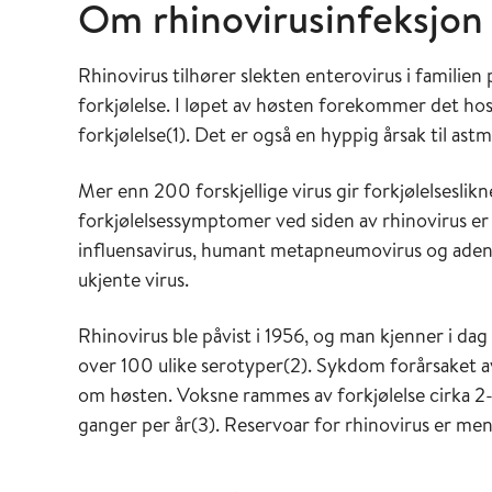
Om rhinovirusinfeksjon
Rhinovirus tilhører slekten enterovirus i familien 
forkjølelse. I løpet av høsten forekommer det h
forkjølelse(1). Det er også en hyppig årsak til ast
Mer enn 200 forskjellige virus gir forkjølelseslik
forkjølelsessymptomer ved siden av rhinovirus er 
influensavirus, humant metapneumovirus og adeno
ukjente virus.
Rhinovirus ble påvist i 1956, og man kjenner i dag 
over 100 ulike serotyper(2). Sykdom forårsaket a
om høsten. Voksne rammes av forkjølelse cirka 2
ganger per år(3). Reservoar for rhinovirus er me