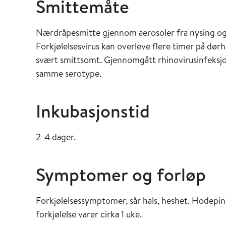
Smittemåte
Nærdråpesmitte gjennom aerosoler fra nysing og 
Forkjølelsesvirus kan overleve flere timer på dør
svært smittsomt. Gjennomgått rhinovirusinfeksjon
samme serotype.
Inkubasjonstid
2-4 dager.
Symptomer og forløp
Forkjølelsessymptomer, sår hals, heshet. Hodepin
forkjølelse varer cirka 1 uke.