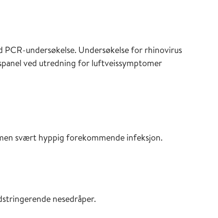
d PCR-undersøkelse. Undersøkelse for rhinovirus
eispanel ved utredning for luftveissymptomer
, men svært hyppig forekommende infeksjon.
adstringerende nesedråper.