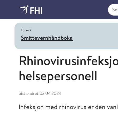
Søk i
Du er i:
Smittevernhåndboka
Rhinovirusinfeksj
helsepersonell
Sist endret
02.04.2024
Infeksjon med rhinovirus er den vanlig