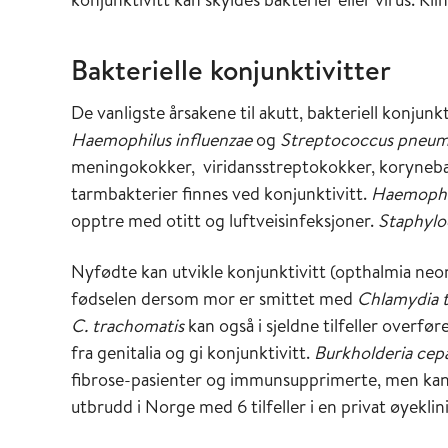
Bakterielle konjunktivitter
De vanligste årsakene til akutt, bakteriell konjunkt
Haemophilus influenzae
og
Streptococcus pneum
meningokokker,
viridansstreptokokker, koryneb
tarmbakterier finnes ved konjunktivitt.
Haemophil
opptre med otitt og luftveisinfeksjoner.
Staphylo
Nyfødte kan utvikle konjunktivitt (opthalmia neo
fødselen dersom mor er smittet med
Chlamydia 
C. trachomatis
kan også i sjeldne tilfeller over
fra genitalia og gi konjunktivitt.
Burkholderia cep
fibrose-pasienter og immunsupprimerte, men kan i s
utbrudd i Norge med 6 tilfeller i en privat øyekli