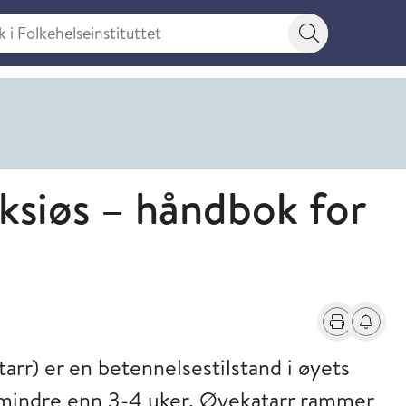
 Folkehelseinstituttet
Søkeknapp
eksiøs – håndbok for
Skriv ut
Få varse
tarr) er en betennelsestilstand i øyets
 mindre enn 3-4 uker. Øyekatarr rammer