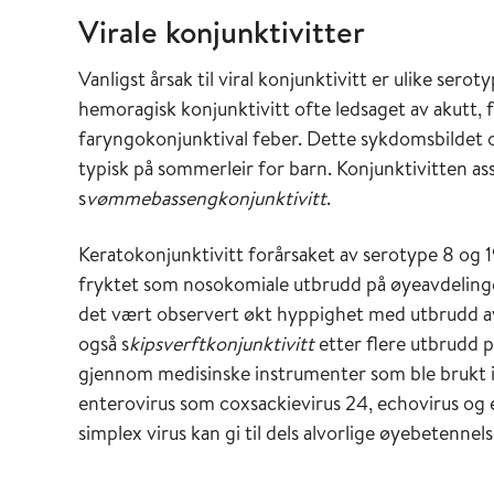
Virale konjunktivitter
Vanligst årsak til viral konjunktivitt er ulike ser
hemoragisk konjunktivitt ofte ledsaget av akutt, fe
faryngokonjunktival feber. Dette sykdomsbildet o
typisk på sommerleir for barn. Konjunktivitten as
s
vømmebassengkonjunktivitt
.
Keratokonjunktivitt forårsaket av serotype 8 og 19
fryktet som nosokomiale utbrudd på øyeavdelinge
det vært observert økt hyppighet med utbrudd av 
også s
kipsverftkonjunktivitt
etter flere utbrudd p
gjennom medisinske instrumenter som ble brukt 
enterovirus som coxsackievirus 24, echovirus og 
simplex virus kan gi til dels alvorlige øyebetennels