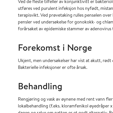
Ved de fleste tilfeller av konjunktivitt er bakter
utføres ved purulent infeksjon hos nyfødt, mista
terapisvikt. Ved prøvetaking rulles penselen ove
pensler ved undersøkelse for gonokokk- og chlam
forårsaket av epidemiske stammer av adenovirus ta
Forekomst i Norge
Ukjent, men undersøkelser har vist at akutt, rødt 
Bakterielle infeksjoner er ofte årsak.
Behandling
Rengjøring og vask av øynene med rent vann flere
lokal­behandling (f.eks. kloramfenikol øyedråper x
dagen og salve om natten er et godt alternativ. B