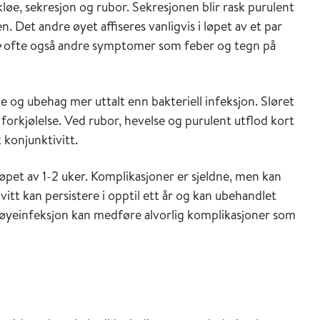
øe, sekresjon og rubor. Sekresjonen blir rask purulent
et andre øyet affiseres vanligvis i løpet av et par
e
ofte også andre symptomer som feber og tegn på
vie og ubehag mer uttalt enn bakteriell infeksjon. Sløret
kjølelse. Ved rubor, hevelse og purulent utflod kort
k konjunktivitt.
 løpet av 1-2 uker. Komplikasjoner er sjeldne, men kan
vitt kan persistere i opptil ett år og kan ubehandlet
k øyeinfeksjon kan medføre alvorlig komplikasjoner som