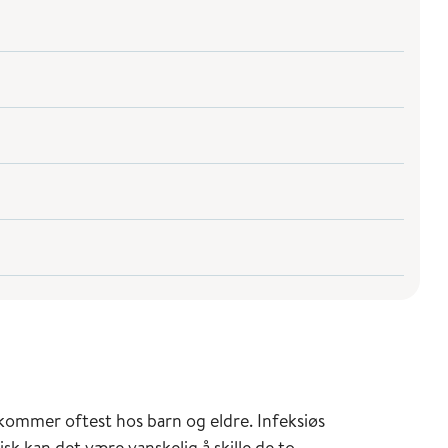
ekommer oftest hos barn og eldre. Infeksiøs
nisk kan det være vanskelig å skille de to.