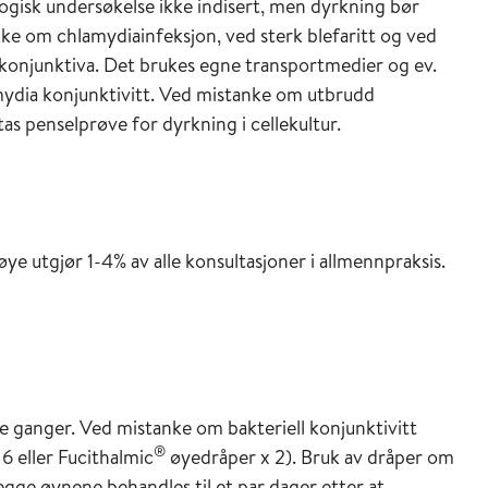
iologisk undersøkelse ikke indisert, men dyrkning bør
nke om chlamydiainfeksjon, ved sterk blefaritt og ved
r konjunktiva. Det brukes egne transportmedier og ev.
ydia konjunktivitt. Ved mistanke om utbrudd
s penselprøve for dyrkning i cellekultur.
øye utgjør 1-4% av alle konsultasjoner i allmennpraksis.
 ganger. Ved mistanke om bakteriell konjunktivitt
®
 6 eller Fucithalmic
øyedråper x 2). Bruk av dråper om
egge øynene behandles til et par dager etter at