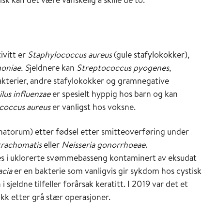
ivitt er
Staphylococcus aureus
(gule stafylokokker),
oniae. S
jeldnere kan
Streptococcus pyogenes,
akterier, andre stafylokokker og gramnegative
us influenzae
er spesielt hyppig hos barn og kan
coccus aureus
er vanligst hos voksne.
natorum) etter fødsel etter smitteoverføring under
trachomatis
eller
Neisseria gonorrhoeae
.
føres i uklorerte svømmebasseng kontaminert av eksudat
acia
er en bakterie som vanligvis gir sykdom hos cystisk
jeldne tilfeller forårsak keratitt. I 2019 var det et
nikk etter grå stær operasjoner.