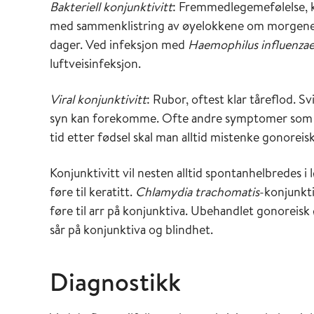
Bakteriell konjunktivitt
: Fremmedlegemefølelse, kl
med sammenklistring av øyelokkene om morgenen. D
dager. Ved infeksjon med
Haemophilus influenza
luftveisinfeksjon.
Viral konjunktivitt
: Rubor, oftest klar tåreflod. S
syn kan forekomme. Ofte andre symptomer som for
tid etter fødsel skal man alltid mistenke gonoreis
Konjunktivitt vil nesten alltid spontanhelbredes i
føre til keratitt.
Chlamydia trachomatis
-konjunkti
føre til arr på konjunktiva. Ubehandlet gonoreis
sår på konjunktiva og blindhet.
Diagnostikk