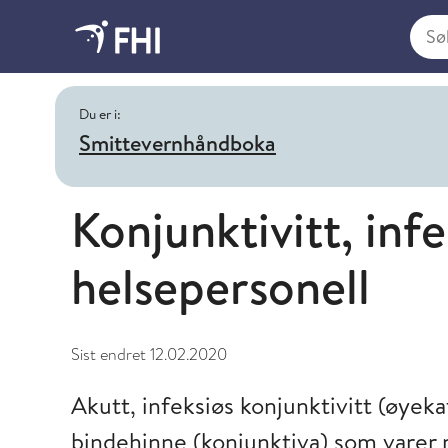
Søk i
Du er i:
Smittevernhåndboka
Konjunktivitt, inf
helsepersonell
Sist endret
12.02.2020
Akutt, infeksiøs konjunktivitt (øyeka
bindehinne (konjunktiva) som varer