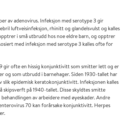
otyper av adenovirus. Infeksjon med serotype 3 gir
bril luftveisinfeksjon, rhinitt og glandelsvulst og kalles
pptrer i små utbrudd hos noe eldre barn, og opptrer
sosiert med infeksjon med serotype 3 kalles ofte for
 gir ofte en hissig konjunktivitt som smitter lett og er
r og som utbrudd i barnehager. Siden 1930-tallet har
slik epidemisk keratokonjunktivitt. Infeksjonen kalles
å skipsverft på 1940-tallet. Disse skyldtes smitte
i behandlingen av arbeidere med øyeskader. Andre
enterovirus 70 kan forårsake konjunktivitt. Herpes
er.