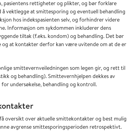
, pasientens rettigheter og plikter, og bør forklare
d å vektlegge at smittesporing og eventuell behandling
feksjon hos indekspasienten selv, og forhindrer videre
ene. Informasjon om sykdommen inkluderer dens
gende tiltak (f.eks. kondom) og behandling. Det bør
 og at kontakter derfor kan være uvitende om at de er
onlige smittevernveiledningen som legen gir, og rett til
stikk og behandling). Smittevernhjelpen dekkes av
l for undersøkelse, behandling og kontroll.
lkontakter
få oversikt over aktuelle smittekontakter og best mulig
unne avgrense smittesporingsperioden retrospektivt.