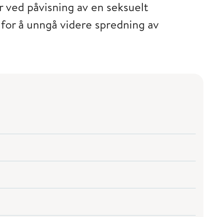
r ved påvisning av en seksuelt
k for å unngå videre spredning av