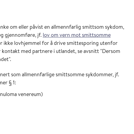
nke om eller påvist en allmennfarlig smittsom sykdom,
eg gjennomføre, jf.
lov om vern mot smittsomme
er ikke lovhjemmel for å drive smittesporing utenfor
r kontakt med partnere i utlandet, se avsnitt "Dersom
det".
finert som allmennfarlige smittsomme sykdommer, jf.
er § 1:
ranuloma venereum)