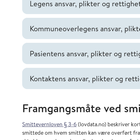
Legens ansvar, plikter og rettighe
Kommuneoverlegens ansvar, plikte
Pasientens ansvar, plikter og rett
Kontaktens ansvar, plikter og rett
Framgangsmåte ved smi
Smittevernloven § 3-6
(lovdata.no) beskriver kor
smittede om hvem smitten kan være overført fra