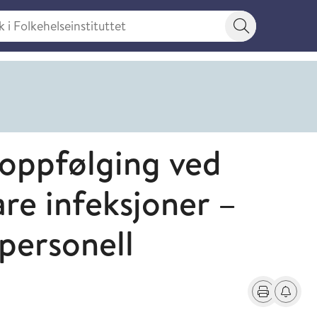
 Folkehelseinstituttet
Søkeknapp
 oppfølging ved
re infeksjoner –
personell
Skriv ut
Få varse