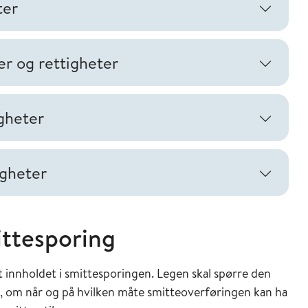
ter
r og rettigheter
igheter
igheter
ttesporing
t innholdet i smittesporingen. Legen skal spørre den
, om når og på hvilken måte smitteoverføringen kan ha