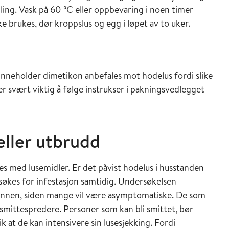
ling. Vask på 60 ºC eller oppbevaring i noen timer
kke brukes, dør kroppslus og egg i løpet av to uker.
nneholder dimetikon anbefales mot hodelus fordi slike
 svært viktig å følge instrukser i pakningsvedlegget
 eller utbrudd
s med lusemidler. Er det påvist hodelus i husstanden
ersøkes for infestasjon samtidig. Undersøkelsen
bunnen, siden mange vil være asymptomatiske. De som
 smittespredere. Personer som kan bli smittet, bør
k at de kan intensivere sin lusesjekking. Fordi