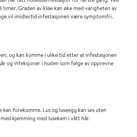
48 timer. Graden av kløe kan øke med varigheten av
nge vil imidlertid infestasjonen være symptomfri.
n, og kan komme i ulike tid etter at infestasjonen
sår og infeksjoner i huden som følge av opprevne
de kan forekomme. Lus og luseegg kan ses uten
vt med kjemming med lusekam i vått hår.