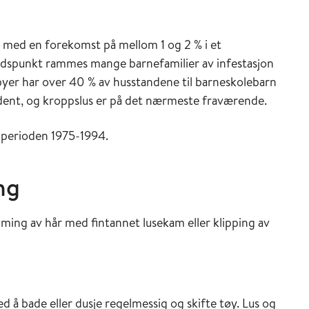
g med en forekomst på mellom 1 og 2 % i et
 tidspunkt rammes mange barnefamilier av infestasjon
e byer har over 40 % av husstandene til barneskolebarn
ldent, og kroppslus er på det nærmeste fraværende.
 perioden 1975-1994.
ing
ing av hår med fintannet lusekam eller klipping av
 å bade eller dusje regelmessig og skifte tøy. Lus og