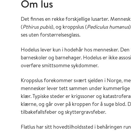
Om lus
Det finnes en rekke forskjellige lusarter. Mennes
(
Pthirus pubis
), og kroppslus (
Pediculus humanus
ses uten forstørrelsesglass.
Hodelus lever kun i hodehår hos mennesker. Den
barneskoler og barnehager. Hodelus er ikke assosi
overføre smittsomme sykdommer.
Kroppslus forekommer svært sjelden i Norge, me
mennesker lever tett sammen under kummerlige for
klær. Typiske steder er krigssoner og katastrofer
klærne, og går over på kroppen for å suge blod.
tilbakefallsfeber og skyttergravsfeber.
Flatlus har sitt hovedtilholdssted i behåringen r