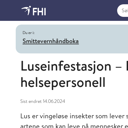
Søk i
Du er i:
Smittevernhåndboka
Luseinfestasjon –
helsepersonell
Sist endret
14.06.2024
Lus er vingeløse insekter som lever
artene som kan leve på mennesker er: