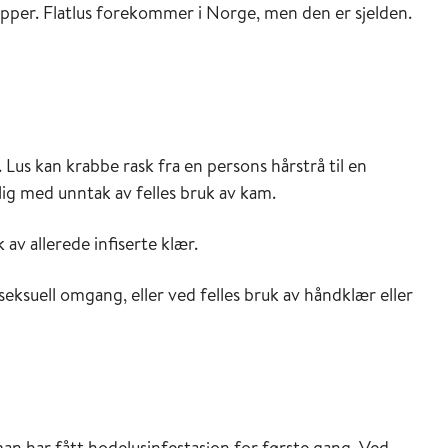
pper. Flatlus forekommer i Norge, men den er sjelden.
Lus kan krabbe rask fra en persons hårstrå til en
lig med unntak av felles bruk av kam.
av allerede infiserte klær.
seksuell omgang, eller ved felles bruk av håndklær eller
an har fått hodelusinfestasjon for første gang. Ved