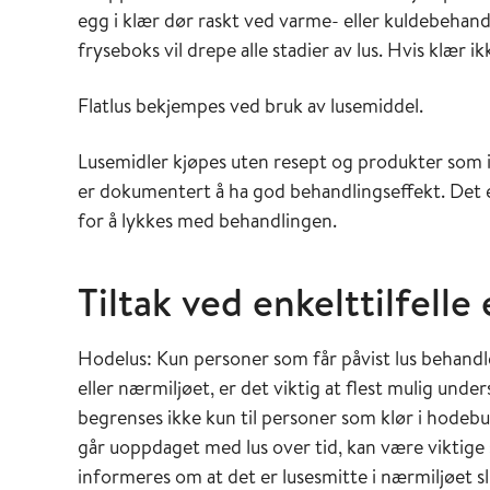
egg i klær dør raskt ved varme- eller kuldebehand
fryseboks vil drepe alle stadier av lus. Hvis klær i
Flatlus bekjempes ved bruk av lusemiddel.
Lusemidler kjøpes uten resept og produkter som i
er dokumentert å ha god behandlingseffekt. Det er
for å lykkes med behandlingen.
Tiltak ved enkelttilfelle
Hodelus: Kun personer som får påvist lus behandle
eller nærmiljøet, er det viktig at flest mulig und
begrenses ikke kun til personer som klør i hode
går uoppdaget med lus over tid, kan være viktige
informeres om at det er lusesmitte i nærmiljøet sli