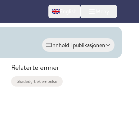
Change language
English
Meny
Innhold i publikasjonen
Vis innhold
Relaterte emner
Skadedyrbekjempelse
l om endringer