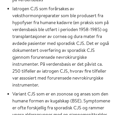
Iatrogen CJS som forårsakes av
veksthormonpreparater som ble produsert fra
hypofyser fra humane kadavre (en praksis som på
verdensbasis ble utført i perioden 1958-1985) og
transplantasjoner av cornea og dura mater fra
avdøde pasienter med sporadisk CJS. Det er også
dokumentert overføring av sporadisk CJS
gjennom forurensede nevrokirurgiske
instrumenter. På verdensbasis er det påvist ca.
250 tilfeller av iatrogen CJS, hvorav fire tilfeller
var assosiert med forurensede nevrokirurgiske
instrumenter.
Variant CJS som er en zoonose og anses som den
humane formen av kugalskap (BSE). Symptomene
er ofte forskjellig fra sporadisk CJS og rammer
yngre aldersgrupper med en gjennomsnittsalder