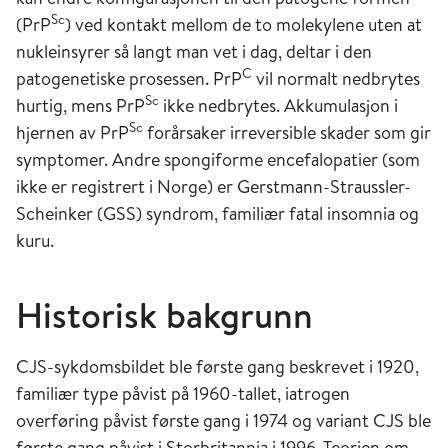
Sc
(PrP
) ved kontakt mellom de to molekylene uten at
nukleinsyrer så langt man vet i dag, deltar i den
C
patogenetiske prosessen. PrP
vil normalt nedbrytes
Sc
hurtig, mens PrP
ikke nedbrytes. Akkumulasjon i
Sc
hjernen av PrP
forårsaker irreversible skader som gir
symptomer. Andre spongiforme encefalopatier (som
ikke er registrert i Norge) er Gerstmann-Straussler-
Scheinker (GSS) syndrom, familiær fatal insomnia og
kuru.
Historisk bakgrunn
CJS-sykdomsbildet ble første gang beskrevet i 1920,
familiær type påvist på 1960-tallet, iatrogen
overføring påvist første gang i 1974 og variant CJS ble
første gang påvist i Storbritannia i 1996. Teorien om