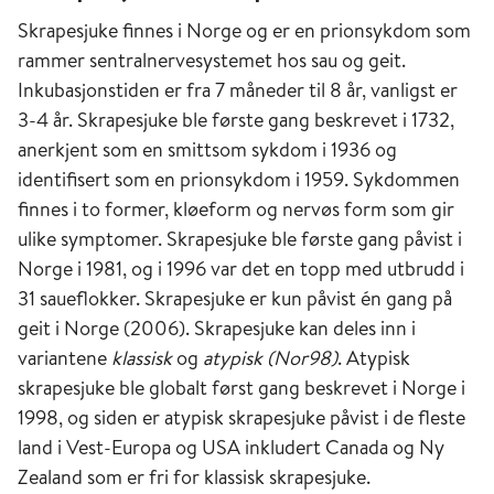
Skrapesjuke finnes i Norge og er en prionsykdom som
rammer sentralnervesystemet hos sau og geit.
Inkubasjonstiden er fra 7 måneder til 8 år, vanligst er
3-4 år. Skrapesjuke ble første gang beskrevet i 1732,
anerkjent som en smittsom sykdom i 1936 og
identifisert som en prionsykdom i 1959. Sykdommen
finnes i to former, kløeform og nervøs form som gir
ulike symptomer. Skrapesjuke ble første gang påvist i
Norge i 1981, og i 1996 var det en topp med utbrudd i
31 saueflokker. Skrapesjuke er kun påvist én gang på
geit i Norge (2006). Skrapesjuke kan deles inn i
variantene
klassisk
og
atypisk (Nor98)
. Atypisk
skrapesjuke ble globalt først gang beskrevet i Norge i
1998, og siden er atypisk skrapesjuke påvist i de fleste
land i Vest-Europa og USA inkludert Canada og Ny
Zealand som er fri for klassisk skrapesjuke.