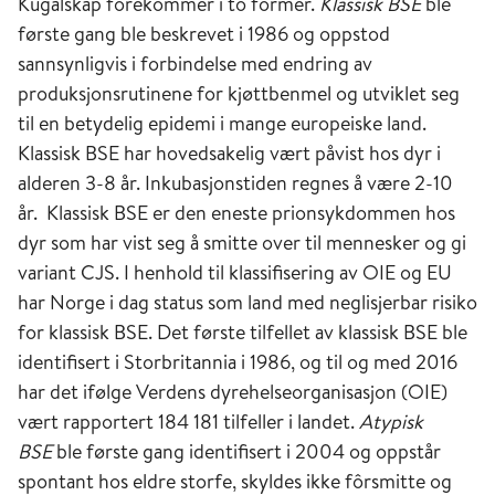
Kugalskap forekommer i to former.
Klassisk BSE
ble
første gang ble beskrevet i 1986 og oppstod
sannsynligvis i forbindelse med endring av
produksjonsrutinene for kjøttbenmel og utviklet seg
til en betydelig epidemi i mange europeiske land.
Klassisk BSE har hovedsakelig vært påvist hos dyr i
alderen 3-8 år. Inkubasjonstiden regnes å være 2-10
år. Klassisk BSE er den eneste prionsykdommen hos
dyr som har vist seg å smitte over til mennesker og gi
variant CJS. I henhold til klassifisering av OIE og EU
har Norge i dag status som land med neglisjerbar risiko
for klassisk BSE. Det første tilfellet av klassisk BSE ble
identifisert i Storbritannia i 1986, og til og med 2016
har det ifølge Verdens dyrehelseorganisasjon (OIE)
vært rapportert 184 181 tilfeller i landet.
Atypisk
BSE
ble første gang identifisert i 2004 og oppstår
spontant hos eldre storfe, skyldes ikke fôrsmitte og