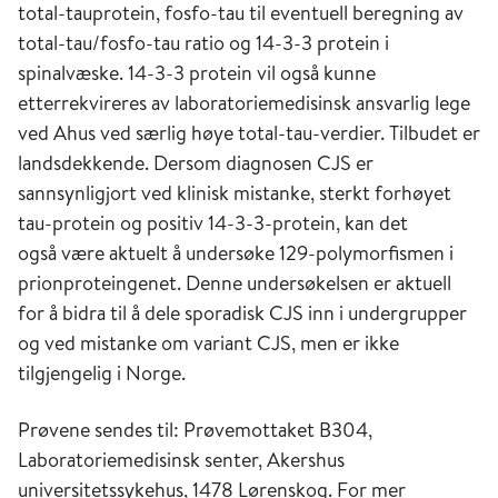
total-tauprotein, fosfo-tau til eventuell beregning av
total-tau/fosfo-tau ratio og 14-3-3 protein i
spinalvæske. 14-3-3 protein vil også kunne
etterrekvireres av laboratoriemedisinsk ansvarlig lege
ved Ahus ved særlig høye total-tau-verdier. Tilbudet er
landsdekkende. Dersom diagnosen CJS er
sannsynligjort ved klinisk mistanke, sterkt forhøyet
tau-protein og positiv 14-3-3-protein, kan det
også være aktuelt å undersøke 129-polymorfismen i
prionproteingenet. Denne undersøkelsen er aktuell
for å bidra til å dele sporadisk CJS inn i undergrupper
og ved mistanke om variant CJS, men er ikke
tilgjengelig i Norge.
Prøvene sendes til: Prøvemottaket B304,
Laboratoriemedisinsk senter, Akershus
universitetssykehus, 1478 Lørenskog. For mer