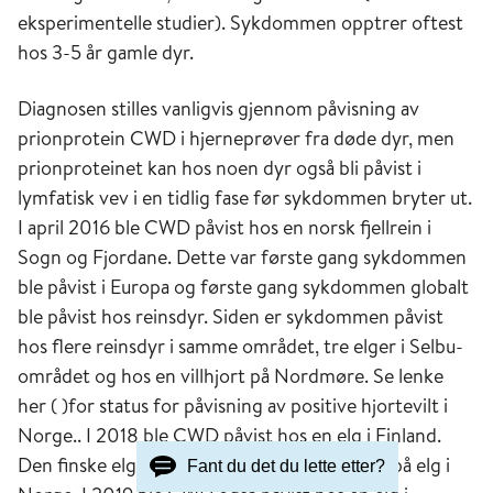
eksperimentelle studier). Sykdommen opptrer oftest
hos 3-5 år gamle dyr.
Diagnosen stilles vanligvis gjennom påvisning av
prionprotein CWD i hjerneprøver fra døde dyr, men
prionproteinet kan hos noen dyr også bli påvist i
lymfatisk vev i en tidlig fase før sykdommen bryter ut.
I april 2016 ble CWD påvist hos en norsk fjellrein i
Sogn og Fjordane. Dette var første gang sykdommen
ble påvist i Europa og første gang sykdommen globalt
ble påvist hos reinsdyr. Siden er sykdommen påvist
hos flere reinsdyr i samme området, tre elger i Selbu-
området og hos en villhjort på Nordmøre. Se lenke
her ( )for status for påvisning av positive hjortevilt i
Norge.. I 2018 ble CWD påvist hos en elg i Finland.
Den finske elgen viste likheter med funnene på elg i
Fant du det du lette etter?