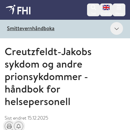
Change lan
Søk
English
Meny
Vis 
Smittevernhåndboka
Creutzfeldt-Jakobs
sykdom og andre
prionsykdommer -
håndbok for
helsepersonell
Sist endret
15.12.2025
Skriv ut
Få varsel om endringer