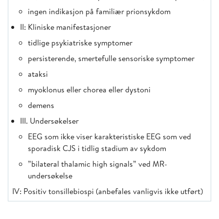
ingen indikasjon på familiær prionsykdom
II: Kliniske manifestasjoner
tidlige psykiatriske symptomer
persisterende, smertefulle sensoriske symptomer
ataksi
myoklonus eller chorea eller dystoni
demens
III. Undersøkelser
EEG som ikke viser karakteristiske EEG som ved
sporadisk CJS i tidlig stadium av sykdom
”bilateral thalamic high signals” ved MR-
undersøkelse
IV: Positiv tonsillebiospi (anbefales vanligvis ikke utført)