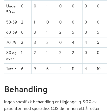
Under
0
0
1
0
0
0
0
50 år
50-59
2
1
0
0
0
0
0
60-69
0
3
1
2
5
0
5
70-79
3
3
3
0
4
4
5
80 og
1
2
1
2
2
0
0
over
Totalt
6
9
6
4
11
4
10
1
Behandling
Ingen spesifikk behandling er tilgjengelig. 90% av
pasienter med sporadisk CJS dør innen ett år etter