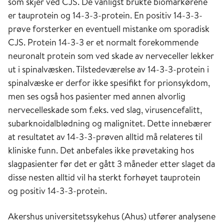
som skjer ved CJS. De vanligst brukte biomarkørene
er tauprotein og 14-3-3-protein. En positiv 14-3-3-
prøve forsterker en eventuell mistanke om sporadisk
CJS. Protein 14-3-3 er et normalt forekommende
neuronalt protein som ved skade av nerveceller lekker
ut i spinalvæsken. Tilstedeværelse av 14-3-3-protein i
spinalvæske er derfor ikke spesifikt for prionsykdom,
men ses også hos pasienter med annen alvorlig
nervecelleskade som f.eks. ved slag, virusencefalitt,
subarknoidalblødning og malignitet. Dette innebærer
at resultatet av 14-3-3-prøven alltid må relateres til
kliniske funn. Det anbefales ikke prøvetaking hos
slagpasienter før det er gått 3 måneder etter slaget da
disse nesten alltid vil ha sterkt forhøyet tauprotein
og positiv 14-3-3-protein.
Akershus universitetssykehus (Ahus) utfører analysene