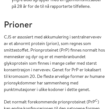
på 28 år for de til nå rapporterte tilfellene.
Prioner
CJS er assosiert med akkumulering i sentralnervevev
av et abnormt protein (prion), som regnes som
smittestoffet. Prionproteinet (PrP) finnes normalt hos
mennesker og dyr og er et membranbundet
glykoprotein som finnes i mange celler med størst
konsentrasjon i nervevev. Genet for PrP er lokalisert
til kromosom 20. De fleste arvelige former av humane
prionsykdommer har sammenheng med
punktmutasjoner i ulike kodoner i dette genet.
C
Det normalt forekommende prionproteinet (PrP
)
kan endre konfigurasjonen til den patogene formen