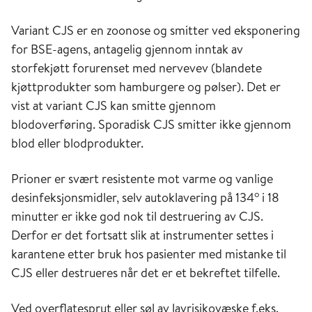
Variant CJS er en zoonose og smitter ved eksponering
for BSE-agens, antagelig gjennom inntak av
storfekjøtt forurenset med nervevev (blandete
kjøttprodukter som hamburgere og pølser). Det er
vist at variant CJS kan smitte gjennom
blodoverføring. Sporadisk CJS smitter ikke gjennom
blod eller blodprodukter.
Prioner er svært resistente mot varme og vanlige
o
desinfeksjonsmidler, selv autoklavering på 134
i 18
minutter er ikke god nok til destruering av CJS.
Derfor er det fortsatt slik at instrumenter settes i
karantene etter bruk hos pasienter med mistanke til
CJS eller destrueres når det er et bekreftet tilfelle.
Ved overflatesprut eller søl av lavrisikovæske f.eks.