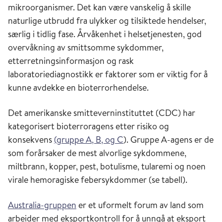
mikroorganismer. Det kan være vanskelig å skille
naturlige utbrudd fra ulykker og tilsiktede hendelser,
særlig i tidlig fase. Årvåkenhet i helsetjenesten, god
overvåkning av smittsomme sykdommer,
etterretningsinformasjon og rask
laboratoriediagnostikk er faktorer som er viktig for å
kunne avdekke en bioterrorhendelse.
Det amerikanske smitteverninstituttet (CDC) har
kategorisert bioterroragens etter risiko og
konsekvens
(gruppe A, B, og C
). Gruppe A-agens er de
som forårsaker de mest alvorlige sykdommene,
miltbrann, kopper, pest, botulisme, tularemi og noen
virale hemoragiske febersykdommer (se tabell).
Australia-gruppen
er et uformelt forum av land som
arbeider med eksportkontroll for å unngå at eksport