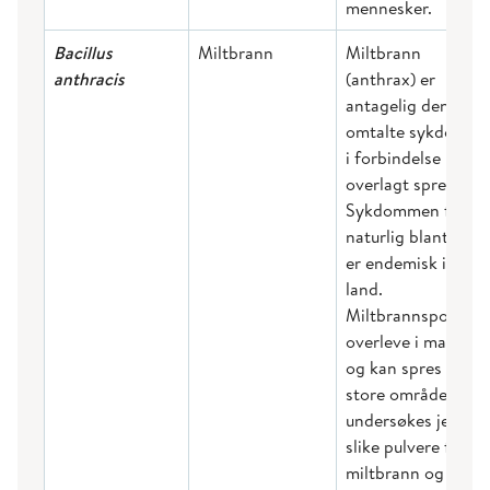
mennesker.
Bacillus
Miltbrann
Miltbrann
anthracis
(anthrax) er
antagelig den mes
omtalte sykdomm
i forbindelse med
overlagt spredning
Sykdommen finnes
naturlig blant dyr,
er endemisk i flere
land.
Miltbrannsporer k
overleve i mange t
og kan spres over
store områder. Det
undersøkes jevnlig
slike pulvere for
miltbrann og andr