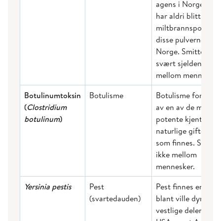
agens i Norge. Det
har aldri blitt påvis
miltbrannsporer i
disse pulverne i
Norge. Smitter
svært sjelden
mellom mennesker
Botulinumtoksin
Botulisme
Botulisme forårsak
(
Clostridium
av en av de mest
botulinum
)
potente kjente
naturlige giftene
som finnes. Smitte
ikke mellom
mennesker.
Yersinia pestis
Pest
Pest finnes endemi
(svartedauden)
blant ville dyr i
vestlige deler av