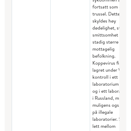
fortsatt som en
trussel. Dette
skyldes høy
dødelighet, stor
smittsomhet og en 
stadig større grad
mottagelig
befolkning.
Koppevirus finnes
lagret under WHO
kontroll i ett
laboratorium USA
og i ett laboratori
i Russland, men ka
muligens også finn
på illegale
laboratorier. Smitt
lett mellom