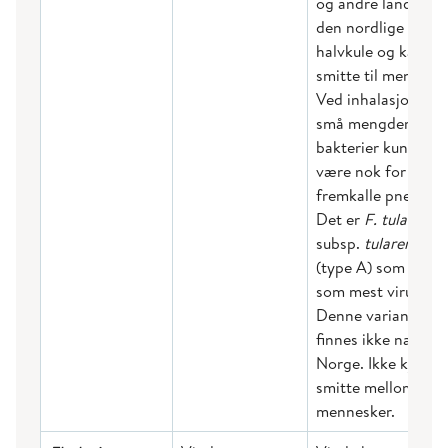
og andre land på
den nordlige
halvkule og kan
smitte til menneske
Ved inhalasjon vil
små mengder
bakterier kunne
være nok for å
fremkalle pneumon
Det er
F. tularensis
subsp.
tularensis
(type A) som regn
som mest virulent.
Denne varianten
finnes ikke naturlig
Norge. Ikke kjent
smitte mellom
mennesker.