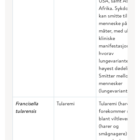
USA, samt Asia og
Afrika. Sykdomme
kan smitte til
menneske på ulike
måter, med ulike
kliniske
manifestasjoner,
hvorav
lungevarianten har
høyest dødelighet.
Smitter mellom
mennesker
(lungevarianten).
Francisella
Tularemi
Tularemi (harepest
tularensis
forekommer naturl
blant viltlevende d
(harer og
smågnagere) i Nor