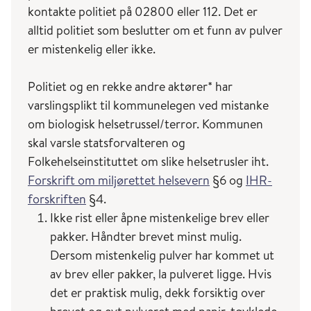
kontakte politiet på 02800 eller 112. Det er
samt at kolera og tyfus også ble testet ut. I 1942
alltid politiet som beslutter om et funn av pulver
utførte Storbritannia også forsøk med bomber
er mistenkelig eller ikke.
med miltbrannbakterier på øya Gruinard Island,
ved kysten av Skottland. Dette endte med at
Politiet og en rekke andre aktører* har
øya ble kontaminert slik at ikke mennesker eller
varslingsplikt til kommunelegen ved mistanke
dyr kunne være på øya frem til den ble
om biologisk helsetrussel/terror. Kommunen
dekontaminert i 1986 (
Roffey, R et al. Clin
skal varsle statsforvalteren og
Microbiol Infect 2002
,
Johnson, K. J Hist Med
Folkehelseinstituttet om slike helsetrusler iht.
Allied Sci, 2022
).
Forskrift om miljørettet helsevern
§6 og
IHR-
forskriften
§4.
Også i perioden etter andre verdenskrig og
Ikke rist eller åpne mistenkelige brev eller
under den kalde krigen hadde både
pakker. Håndter brevet minst mulig.
Sovjetunionen og USA store
Dersom mistenkelig pulver har kommet ut
forskningsprogrammer for biologiske våpen. I
av brev eller pakker, la pulveret ligge. Hvis
USA ble
Bacillus globigii
, en ufarlig slektning av
det er praktisk mulig, dekk forsiktig over
miltbrannbakterien, spredt på T- banesystemet i