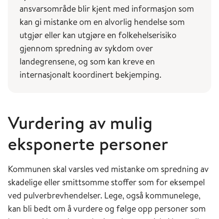
ansvarsområde blir kjent med informasjon som
internasjonal lov i henhold til Genève-
kan gi mistanke om en alvorlig hendelse som
protokollen av 1925. For å ytterligere motvirke
utgjør eller kan utgjøre en folkehelserisiko
og forebygge biologisk krigføring, ble
gjennom spredning av sykdom over
biologivåpenkonvensjonen (BWC) opprettet i
landegrensene, og som kan kreve en
1972. Konvensjonen forbyr utvikling,
internasjonalt koordinert bekjemping.
produksjon, lagring og bruk av biologiske- og
toksinvåpen. Avtalen åpnet for undertegning i
1972 og trådte i kraft i 1975. De fleste land i
verden har signert og forpliktet seg til å
Vurdering av mulig
overholde denne avtalen (
Biological Weapons
eksponerte personer
Convention, UN
).
Kommunen skal varsles ved mistanke om spredning av
skadelige eller smittsomme stoffer som for eksempel
ved pulverbrevhendelser. Lege, også kommunelege,
kan bli bedt om å vurdere og følge opp personer som