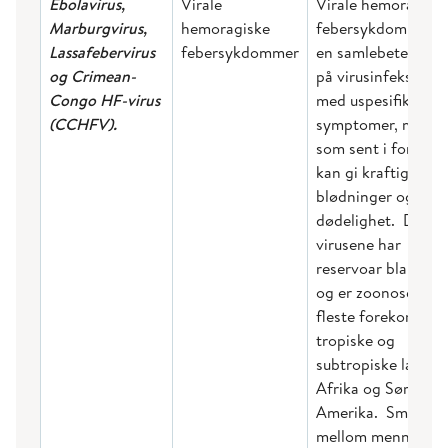
Ebolavirus,
Virale
Virale hemoragisk
Marburgvirus,
hemoragiske
febersykdommer e
Lassafebervirus
febersykdommer
en samlebetegnels
og Crimean-
på virusinfeksjoner
Congo HF-virus
med uspesifikke
(CCHFV).
symptomer, men
som sent i forløpet
kan gi kraftige
blødninger og høy
dødelighet. Disse
virusene har
reservoar blant dy
og er zoonoser. D
fleste forekommer 
tropiske og
subtropiske land i
Afrika og Sør-
Amerika. Smitter
mellom mennesker