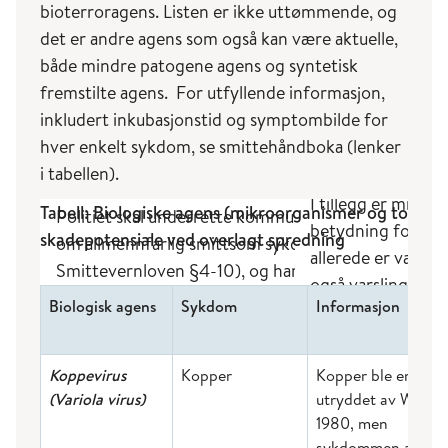
bioterroragens. Listen er ikke uttømmende, og
det er andre agens som også kan være aktuelle,
både mindre patogene agens og syntetisk
fremstilte agens. For utfyllende informasjon,
inkludert inkubasjonstid og symptombilde for
hver enkelt sykdom, se smittehåndboka (lenker
i tabellen).
Tabell: Biologiske agens (mikroorganismer og toksine
skadepotensiale ved overlagt spredning
Biologisk agens
Sykdom
Informasjon
Koppevirus
Kopper
Kopper ble erklært
(Variola virus)
utryddet av WHO i
1980, men
sykdommen ansee