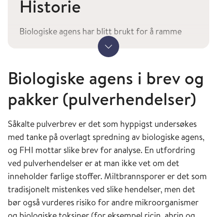
Historie
Biologiske agens har blitt brukt for å ramme
fiender opp gjennom historien. Mongolene
Vis mer
kastet for eksempel pestbefengte lik over
bymurene i den beleirede byen Kaffa på
Biologiske agens i brev og
Krimhalvøya i 1346, mens britiske offiserer
pakker (pulverhendelser)
tilbød tepper med koppesmitte til
urbefolkningen i Amerika i 1763 (
Frischknecht,
F. EMBO Rep 2003
).
Såkalte pulverbrev er det som hyppigst undersøkes
med tanke på overlagt spredning av biologiske agens,
Under første verdenskrig, hadde enkelte land
og FHI mottar slike brev for analyse. En utfordring
forskningsprogrammer på, og til dels utprøving
ved pulverhendelser er at man ikke vet om det
av, biologiske våpen. Særlig den tyske hæren
inneholder farlige stoffer. Miltbrannsporer er det som
forsøkte å bruke både anthrax og snive i
tradisjonelt mistenkes ved slike hendelser, men det
biologisk krigføring, primært mot dyr (
Roffey,
bør også vurderes risiko for andre mikroorganismer
R et al. Clin Microbiol Infect 2002
). I 1917 ble
og biologiske toksiner (for eksempel ricin, abrin og