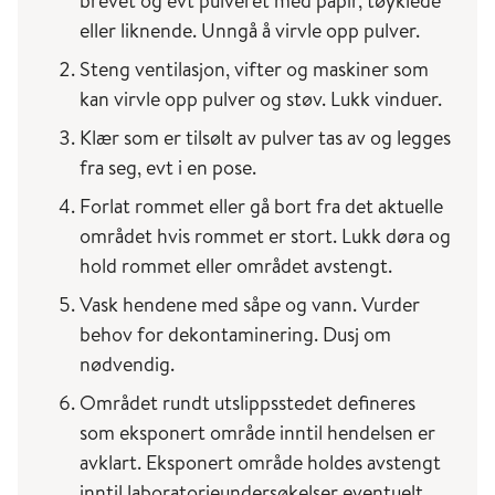
brevet og evt pulveret med papir, tøyklede
New York for å simulere spredning av miltbrann.
eller liknende. Unngå å virvle opp pulver.
Fra Sovjetunionen illustrerer Sverdlovsk-
hendelsen i 1979 (dagens Jekaterinenburg) noe
Steng ventilasjon, vifter og maskiner som
om omfanget av arbeidet som pågikk). Etter et
kan virvle opp pulver og støv. Lukk vinduer.
uhell med utslipp av miltbrannsporer fra en
Klær som er tilsølt av pulver tas av og legges
antatt biovåpenfabrikk, ble både dyr og
fra seg, evt i en pose.
mennesker smittet, og minst 66 personer døde
Forlat rommet eller gå bort fra det aktuelle
(
Frischknecht, F. EMBO Rep 2003
,
Roffey, R et
området hvis rommet er stort. Lukk døra og
al. Clin Microbiol Infect 2002
).
hold rommet eller området avstengt.
Ulike terroristgrupper eller enkeltpersoner har
Vask hendene med såpe og vann. Vurder
også benyttet bioterror som middel. I 1984
behov for dekontaminering. Dusj om
forsøkte en religiøs sekt å påvirke et lokalvalg i
nødvendig.
Dallas, USA, ved å bruke
Salmonella
Området rundt utslippsstedet defineres
Typhimurium,
som de brukte til å kontaminere
som eksponert område inntil hendelsen er
salatbarer i flere restauranter. Mer enn 750
avklart. Eksponert område holdes avstengt
personer ble antatt smittet. En japansk sekt
inntil laboratorieundersøkelser eventuelt