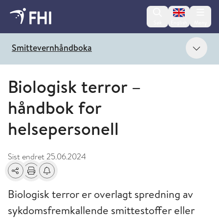
Change lan
Søk
English
Meny
Vis 
Smittevernhåndboka
Biologisk terror –
håndbok for
helsepersonell
Sist endret
25.06.2024
Del
Skriv ut
Få varsel om endringer
Biologisk terror er overlagt spredning av
sykdomsfremkallende smittestoffer eller