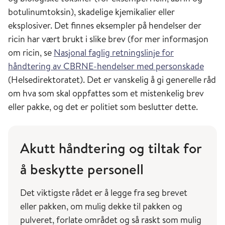
den tyske spionen baron Otto von Rosen
botulinumtoksin), skadelige kjemikalier eller
arrestert i Norge med sukkerbiter gjemt i
eksplosiver. Det finnes eksempler på hendelser der
glassampuller i bagasjen. Innholdet ble tiår
ricin har vært brukt i slike brev (for mer informasjon
senere identifisert som miltbrannsporer.
om ricin, se
Nasjonal faglig retningslinje for
Hensikten var å uskadeliggjøre kjørerein og
håndtering av CBRNE-hendelser med personskade
hester for å hindre transport av materiell
over
(Helsedirektoratet). Det er vanskelig å gi generelle råd
Finnmarksvidda til russiske områder (NRK).
om hva som skal oppfattes som et mistenkelig brev
eller pakke, og det er politiet som beslutter dette.
Under andre verdenskrig hadde flere land
forskningsprogrammer og benyttet biologiske
stridsmidler i langt større skala enn tidligere,
Akutt håndtering og tiltak for
inkludert USA, Russland, Storbritannia,
å beskytte personell
Frankrike, Italia, Tyskland og Canada. Japan
hadde, i enheten kalt Unit 731, stor
Det viktigste rådet er å legge fra seg brevet
forskningsaktivitet på ulike biologiske våpen.
eller pakken, om mulig dekke til pakken og
Forsøk med ulike spredningsmetoder av
pulveret, forlate området og så raskt som mulig
pestbakterien ble blant annet utført i stor skala,