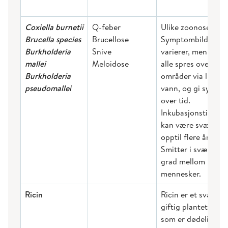
Coxiella burnetii
Q-feber
Ulike zoonoser.
Brucella species
Brucellose
Symptombildene
Burkholderia
Snive
varierer, men de k
mallei
Meloidose
alle spres over stø
Burkholderia
områder via luft ell
pseudomallei
vann, og gi sykdo
over tid.
Inkubasjonstiden
kan være svært lan
opptil flere år.
Smitter i svært lit
grad mellom
mennesker.
Ricin
Ricin er et svært
giftig plantetoksin
som er dødelig i s