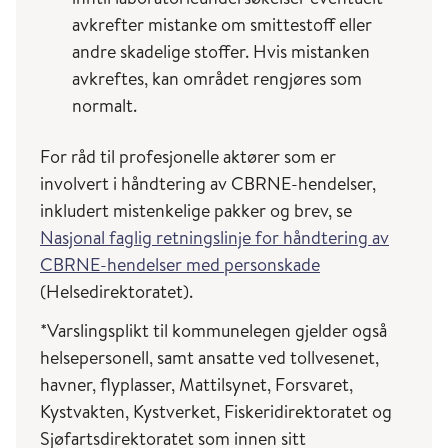
(Aum Shinrikyo) forsøkte å spre
avkrefter mistanke om smittestoff eller
miltbrannsbakterier i luften i Tokyo i 1993, men
andre skadelige stoffer. Hvis mistanken
brukte en vaksinestamme med apatogene
avkreftes, kan området rengjøres som
bakterier og derfor ble ingen syke av hendelsen
normalt.
(
Frischknecht, F. EMBO Rep 2003
).
For råd til profesjonelle aktører som er
I forbindelse med terrorhendelsen som rammet
involvert i håndtering av CBRNE-hendelser,
World Trade Centre i 2001, ble det sendt ut
inkludert mistenkelige pakker og brev, se
pulverbrev som inneholdt miltbrannsporer i
Nasjonal faglig retningslinje for håndtering av
USA (også kjent som Amerithrax-hendelsen).
CBRNE-hendelser med personskade
Totalt ble 22 personer syke, hvorav 5 døde etter
(Helsedirektoratet).
å ha inhalert miltbrannsporer. Etter denne
*Varslingsplikt til kommunelegen gjelder også
episoden har såkalte ”pulverbrev” blitt brukt
helsepersonell, samt ansatte ved tollvesenet,
som trusler/skremsel i Norge og i mange andre
havner, flyplasser, Mattilsynet, Forsvaret,
land.
Kystvakten, Kystverket, Fiskeridirektoratet og
Sjøfartsdirektoratet som innen sitt
Bruk av biologiske våpen er forbudt ved