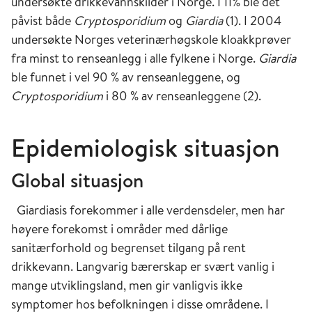
undersøkte drikkevannskilder i Norge. I 11% ble det
påvist både
Cryptosporidium
og
Giardia
(1). I 2004
undersøkte Norges veterinærhøgskole kloakkprøver
fra minst to renseanlegg i alle fylkene i Norge.
Giardia
ble funnet i vel 90 % av renseanleggene, og
Cryptosporidium
i 80 % av renseanleggene (2).
Epidemiologisk situasjon
Global situasjon
Giardiasis forekommer i alle verdensdeler, men har
høyere forekomst i områder med dårlige
sanitærforhold og begrenset tilgang på rent
drikkevann. Langvarig bærerskap er svært vanlig i
mange utviklingsland, men gir vanligvis ikke
symptomer hos befolkningen i disse områdene. I