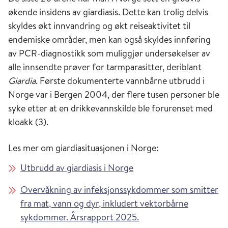
økende insidens av giardiasis. Dette kan trolig delvis
skyldes økt innvandring og økt reiseaktivitet til
endemiske områder, men kan også skyldes innføring
av PCR-diagnostikk som muliggjør undersøkelser av
alle innsendte prøver for tarmparasitter, deriblant
Giardia
. Første dokumenterte vannbårne utbrudd i
Norge var i Bergen 2004, der flere tusen personer ble
syke etter at en drikkevannskilde ble forurenset med
kloakk (3).
Les mer om giardiasituasjonen i Norge:
Utbrudd av giardiasis i Norge
Overvåkning av infeksjonssykdommer som smitter
fra mat, vann og dyr, inkludert vektorbårne
sykdommer. Årsrapport 2025.