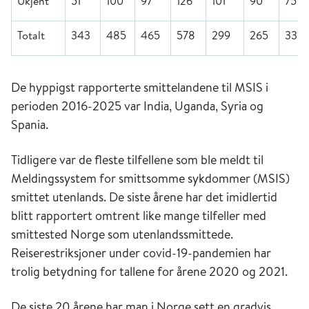
Ukjent
51
100
97
126
101
90
75
Totalt
343
485
465
578
299
265
331
De hyppigst rapporterte smittelandene til MSIS i
perioden 2016-2025 var India, Uganda, Syria og
Spania.
Tidligere var de fleste tilfellene som ble meldt til
Meldingssystem for smittsomme sykdommer (MSIS)
smittet utenlands. De siste årene har det imidlertid
blitt rapportert omtrent like mange tilfeller med
smittested Norge som utenlandssmittede.
Reiserestriksjoner under covid-19-pandemien har
trolig betydning for tallene for årene 2020 og 2021.
De siste 20 årene har man i Norge sett en gradvis