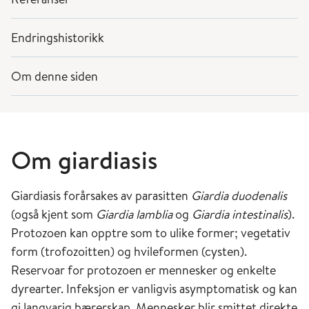
Endringshistorikk
Om denne siden
Om giardiasis
Giardiasis forårsakes av parasitten
Giardia duodenalis
(også kjent som
Giardia lamblia
og
Giardia intestinalis
).
Protozoen kan opptre som to ulike former; vegetativ
form (trofozoitten) og hvileformen (cysten).
Reservoar for protozoen er mennesker og enkelte
dyrearter. Infeksjon er vanligvis asymptomatisk og kan
gi langvarig bærerskap. Mennesker blir smittet direkte