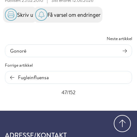
Publisert
25.02.2010
|
Sist endret
12.06.2026
Skriv ut
Få varsel om endringer
Neste artikkel
Gonoré
Forrige artikkel
Fugleinfluensa
47/152
Gå
ADRESSE/KONTAKT