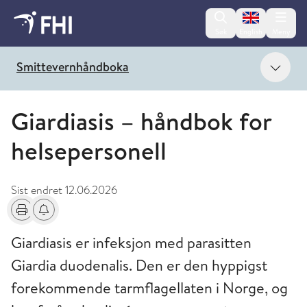
Change lan
Søk
English
Meny
Vis 
Smittevernhåndboka
Giardiasis – håndbok for
helsepersonell
Sist endret
12.06.2026
Skriv ut
Få varsel om endringer
Giardiasis er infeksjon med parasitten
Giardia duodenalis. Den er den hyppigst
forekommende tarmflagellaten i Norge, og