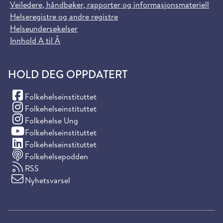
Veiledere, håndbøker, rapporter og informasjonsmateriell
Helseregistre og andre registre
Helseundersøkelser
Innhold A til Å
HOLD DEG OPPDATERT
(Facebook)
Folkehelseinstituttet
(Instagram)
Folkehelseinstituttet
(Instagram)
Folkehelse Ung
(YouTube)
Folkehelseinstituttet
(LinkedIn)
Folkehelseinstituttet
Folkehelsepodden
RSS
Nyhetsvarsel