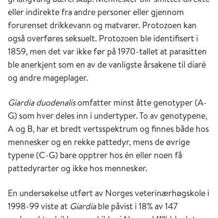
eller indirekte fra andre personer eller gjennom
forurenset drikkevann og matvarer. Protozoen kan
også overføres seksuelt. Protozoen ble identifisert i
1859, men det var ikke før på 1970-tallet at parasitten
ble anerkjent som en av de vanligste årsakene til diaré
og andre mageplager.
Giardia duodenalis
omfatter minst åtte genotyper (A-
G) som hver deles inn i undertyper. To av genotypene,
A og B, har et bredt vertsspektrum og finnes både hos
mennesker og en rekke pattedyr, mens de øvrige
typene (C-G) bare opptrer hos én eller noen få
pattedyrarter og ikke hos mennesker.
En undersøkelse utført av Norges veterinærhøgskole i
1998-99 viste at
Giardia
ble påvist i 18% av 147