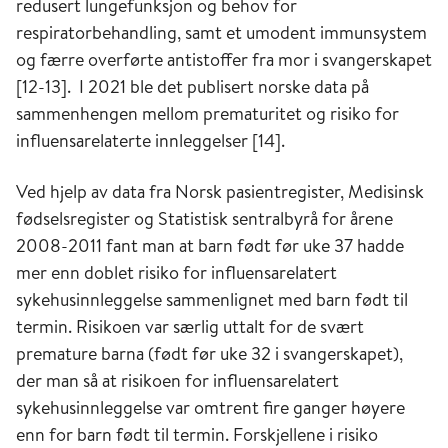
redusert lungefunksjon og behov for
respiratorbehandling, samt et umodent immunsystem
og færre overførte antistoffer fra mor i svangerskapet
[12-13]. I 2021 ble det publisert norske data på
sammenhengen mellom prematuritet og risiko for
influensarelaterte innleggelser [14].
Ved hjelp av data fra Norsk pasientregister, Medisinsk
fødselsregister og Statistisk sentralbyrå for årene
2008-2011 fant man at barn født før uke 37 hadde
mer enn doblet risiko for influensarelatert
sykehusinnleggelse sammenlignet med barn født til
termin. Risikoen var særlig uttalt for de svært
premature barna (født før uke 32 i svangerskapet),
der man så at risikoen for influensarelatert
sykehusinnleggelse var omtrent fire ganger høyere
enn for barn født til termin. Forskjellene i risiko