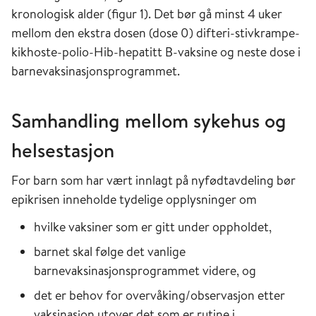
årlig hos barn under 1 år i Norge ifølge
kronologisk alder (figur 1). Det bør gå minst 4 uker
Meldesystem for smittsomme
mellom den ekstra dosen (dose 0) difteri-stivkrampe-
sykdommer(MSIS). De aller fleste barna var
kikhoste-polio-Hib-hepatitt B-vaksine og neste dose i
under 6-månedersalder ved
barnevaksinasjonsprogrammet.
diagnosetidspunktet. En norsk studie fra 2017
viste at forekomsten av kikhoste og risikoen for
Samhandling mellom sykehus og
hospitalisering er høyere hos premature enn
hos fullbårne barn [9]. En ekstra dose med
helsestasjon
vaksine mot kikhoste, gitt som komponent i
seksvalent vaksine, anses å ha stor betydning for
For barn som har vært innlagt på nyfødtavdeling bør
reduksjon i morbiditeten ved kikhoste hos
epikrisen inneholde tydelige opplysninger om
premature barn. Seksvalent vaksine er godkjent
hvilke vaksiner som er gitt under oppholdet,
til bruk hos spedbarn fra 6 ukers alder.
barnet skal følge det vanlige
Etter at pneumokokkvaksine ble innført i
barnevaksinasjonsprogrammet videre, og
barnevaksinasjonsprogrammet i 2006
det er behov for overvåking/observasjon etter
forekommer invasiv pneumokokksykdom hos
vaksinasjon utover det som er rutine i