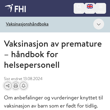
Change lan
Søk
English
Meny
Vis 
Vaksinasjonshåndboka
Vaksinasjon av premature
– håndbok for
helsepersonell
Sist endret
13.08.2024
Del
Skriv ut
Få varsel om endringer
Om anbefalinger og vurderinger knyttet til
vaksinasjon av barn som er født for tidlig.