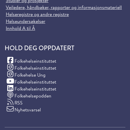
Studier og prosjekter
Veiledere, håndbøker, rapporter og informasjonsmateriell
Helseregistre og andre registre
Helseundersøkelser
Innhold A til Å
HOLD DEG OPPDATERT
(Facebook)
Folkehelseinstituttet
(Instagram)
Folkehelseinstituttet
(Instagram)
Folkehelse Ung
(YouTube)
Folkehelseinstituttet
(LinkedIn)
Folkehelseinstituttet
Folkehelsepodden
RSS
Nyhetsvarsel