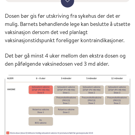
Vis mer
Folkehelseinstituttet gjorde i 2018 en
kunnskapsoppsummering om vaksinasjon av
Dosen bør gis før utskriving fra sykehus der det er
premature barn mot kikhoste og invasiv
mulig. Barnets behandlende lege kan beslutte å utsette
pneumokokksykdom i samarbeid med
vaksinasjon dersom det ved planlagt
Folkhälsomyndigheten i Sverige. Det ble
vaksinasjonstidspunkt foreligger kontraindikasjoner.
gjennomgått studier med premature barn ned
til 23 ukers gestasjonsalder (GA) og som var 6
Det bør gå minst 4 uker mellom den ekstra dosen og
uker eller eldre ved første vaksinedose. I
den påfølgende vaksinedosen ved 3 md alder.
studiene var det gitt tre vaksinedoser i første
levehalvår, mens det i Norge gis to doser i
barnets første levehalvår. En oppsummering av
resultatene viste at:
Premature barn har god immunologisk
respons på vaksinen og får beskyttelse mot
kikhoste tilsvarendefullbårne barn.
Premature barn født før 30 ukers GA