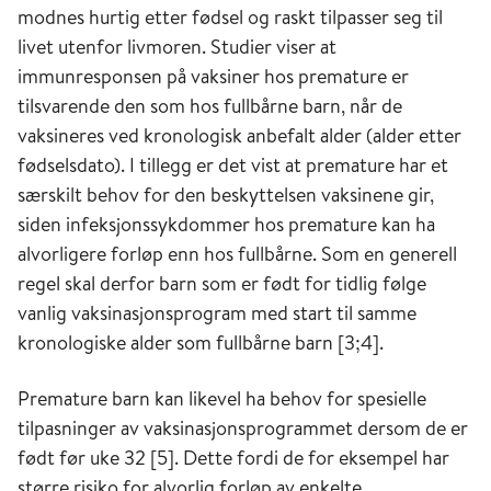
modnes hurtig etter fødsel og raskt tilpasser seg til
livet utenfor livmoren. Studier viser at
immunresponsen på vaksiner hos premature er
tilsvarende den som hos fullbårne barn, når de
vaksineres ved kronologisk anbefalt alder (alder etter
fødselsdato). I tillegg er det vist at premature har et
særskilt behov for den beskyttelsen vaksinene gir,
siden infeksjonssykdommer hos premature kan ha
alvorligere forløp enn hos fullbårne. Som en generell
regel skal derfor barn som er født for tidlig følge
vanlig vaksinasjonsprogram med start til samme
kronologiske alder som fullbårne barn [3;4].
Premature barn kan likevel ha behov for spesielle
tilpasninger av vaksinasjonsprogrammet dersom de er
født før uke 32 [5]. Dette fordi de for eksempel har
større risiko for alvorlig forløp av enkelte