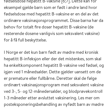
fødselsdose hepatitt B-vaksine [6;7]. Dette kan for
eksempel gjelde barn som er født i andre land hvor
fødselsdose med hepatitt B-vaksine er en del av det
ordinære vaksinasjonsprogrammet. Disse barna har da
behov for totalt fire doser hepatitt B-vaksine (de
resterende dosene vanligvis som seksvalent vaksine)
for å få full beskyttelse.
I Norge er det kun barn født av mødre med kronisk
hepatitt B-infeksjon eller der det mistenkes, som skal
ha enkeltkomponent hepatitt B-vaksine ved fødsel, og
igjen ved 1 månedsalder. Dette gjelder uansett om de
er premature eller fullbårne. Deretter skal de følge
ordinært vaksinasjonsprogram med seksvalent vaksine
ved 3-, 5- og 12-månedersalder, og blodprøvekontroll
1-3 måneder etter avsluttet vaksinering. Les mer om
posteksponeringsbehandling av nyfødt barn av mødre