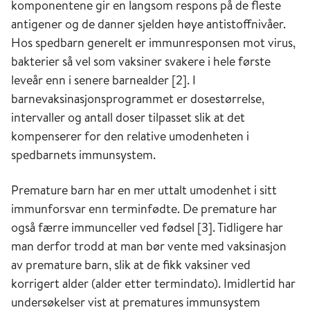
komponentene gir en langsom respons på de fleste
antigener og de danner sjelden høye antistoffnivåer.
Hos spedbarn generelt er immunresponsen mot virus,
bakterier så vel som vaksiner svakere i hele første
leveår enn i senere barnealder [2]. I
barnevaksinasjonsprogrammet er dosestørrelse,
intervaller og antall doser tilpasset slik at det
kompenserer for den relative umodenheten i
spedbarnets immunsystem.
Premature barn har en mer uttalt umodenhet i sitt
immunforsvar enn terminfødte. De premature har
også færre immunceller ved fødsel [3]. Tidligere har
man derfor trodd at man bør vente med vaksinasjon
av premature barn, slik at de fikk vaksiner ved
korrigert alder (alder etter termindato). Imidlertid har
undersøkelser vist at prematures immunsystem