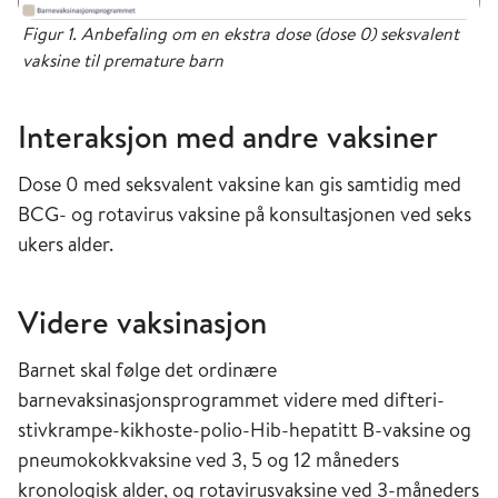
hadde en økt forekomst av apnø
Figur 1. Anbefaling om en ekstra dose (dose 0) seksvalent
(pustestopp) etter første vaksinedose og vil
vaksine til premature barn
derfor kreve ekstra overvåking hvis de
vaksineres så tidlig.
Interaksjon med andre vaksiner
Premature barn med GA over 30 uker
hadde ikke økt risiko for apnø etter
Dose 0 med seksvalent vaksine kan gis samtidig med
vaksinasjon unntatt hvis de hadde alvorlige
BCG- og rotavirus vaksine på konsultasjonen ved seks
tilleggssykdommer.
ukers alder.
Rapporten konkluderte med at vaksinasjon av
Videre vaksinasjon
premature barn fra 6–8 ukers kronologisk alder
kan bedre beskyttelsen mot kikhoste [5].
Barnet skal følge det ordinære
barnevaksinasjonsprogrammet videre med difteri-
De ti årene i forkant av
stivkrampe-kikhoste-polio-Hib-hepatitt B-vaksine og
kunnskapsoppsummeringen hadde det vært
pneumokokkvaksine ved 3, 5 og 12 måneders
meldt 30–80 bekreftede tilfeller av kikhoste
kronologisk alder, og rotavirusvaksine ved 3-måneders