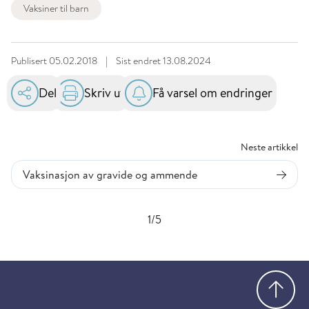
Vaksiner til barn
Publisert
05.02.2018
|
Sist endret
13.08.2024
Del
Skriv ut
Få varsel om endringer
Neste artikkel
Vaksinasjon av gravide og ammende
1/5
Gå