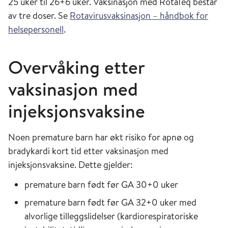
25 uker til 26+6 uker. Vaksinasjon med RotaTeq består
av tre doser. Se
Rotavirusvaksinasjon – håndbok for
helsepersonell
.
Overvåking etter
vaksinasjon med
injeksjonsvaksine
Noen premature barn har økt risiko for apnø og
bradykardi kort tid etter vaksinasjon med
injeksjonsvaksine. Dette gjelder:
premature barn født før GA 30+0 uker
premature barn født før GA 32+0 uker med
alvorlige tilleggslidelser (kardiorespiratoriske