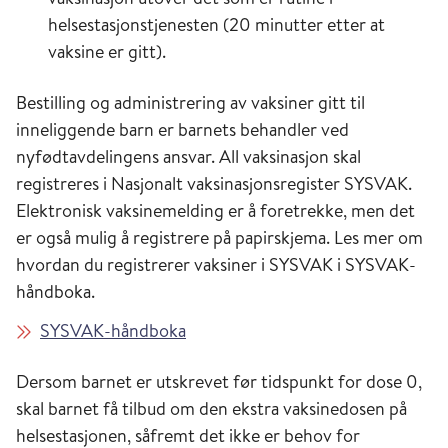
spedbarn sjeldent, med færre enn ti tilfeller
helsestasjonstjenesten (20 minutter etter at
årlig. Vaksinasjonsprogrammet fører til både
vaksine er gitt).
direkte individuell beskyttelse hos den
vaksinerte, og indirekte beskyttelse
Bestilling og administrering av vaksiner gitt til
(flokkbeskyttelse) gjennom mindre sirkulasjon
inneliggende barn er barnets behandler ved
av pneumokokker som gir invasiv sykdom. Det
nyfødtavdelingens ansvar. All vaksinasjon skal
er derfor få tilfeller invasiv pneumokokksykdom
registreres i Nasjonalt vaksinasjonsregister SYSVAK.
forårsaket av serotyper som inngår i vaksinen.
Elektronisk vaksinemelding er å foretrekke, men det
En ekstra dose pneumokokkvaksine til
er også mulig å registrere på papirskjema. Les mer om
premature barn vil derfor ikke påvirke
hvordan du registrerer vaksiner i SYSVAK i SYSVAK-
forekomst av alvorlig pneumokokksykdom i
håndboka.
denne gruppen.
SYSVAK-håndboka
Dersom barnet er utskrevet før tidspunkt for dose 0,
skal barnet få tilbud om den ekstra vaksinedosen på
helsestasjonen, såfremt det ikke er behov for