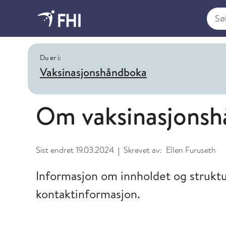
Søk i
Du er i:
Vaksinasjonshåndboka
Om vaksinasjons
Sist endret
19.03.2024
Skrevet av:
Ellen Furuseth
|
Informasjon om innholdet og strukt
kontaktinformasjon.