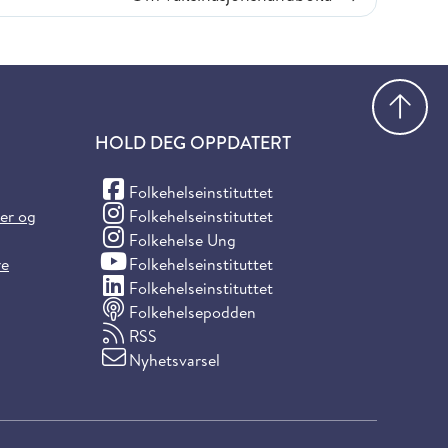
Gå
HOLD DEG OPPDATERT
(Facebook)
Folkehelseinstituttet
(Instagram)
ter og
Folkehelseinstituttet
(Instagram)
Folkehelse Ung
(YouTube)
re
Folkehelseinstituttet
(LinkedIn)
Folkehelseinstituttet
Folkehelsepodden
RSS
Nyhetsvarsel