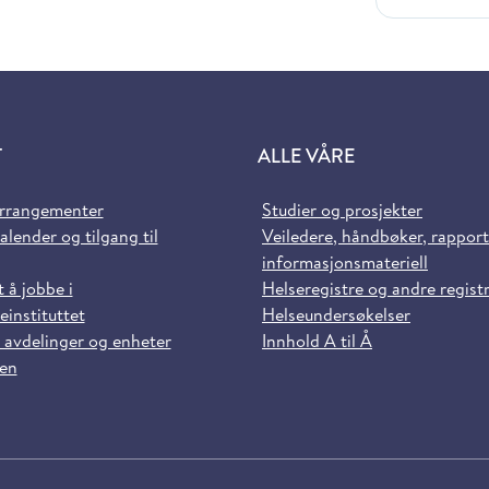
T
ALLE VÅRE
arrangementer
Studier og prosjekter
alender og tilgang til
Veiledere, håndbøker, rappor
informasjonsmateriell
t å jobbe i
Helseregistre og andre regist
einstituttet
Helseundersøkelser
 avdelinger og enheter
Innhold A til Å
sen