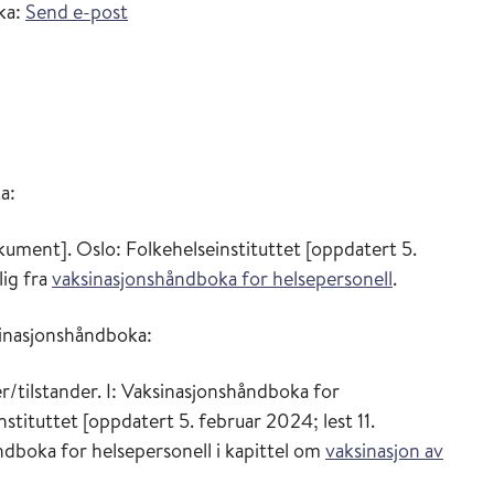
ka:
Send e-post
a:
ument]. Oslo: Folkehelseinstituttet [oppdatert 5.
lig fra
vaksinasjonshåndboka for helsepersonell
.
sinasjonshåndboka:
tilstander. I: Vaksinasjonshåndboka for
stituttet [oppdatert 5. februar 2024; lest 11.
ndboka for helsepersonell i kapittel om
vaksinasjon av