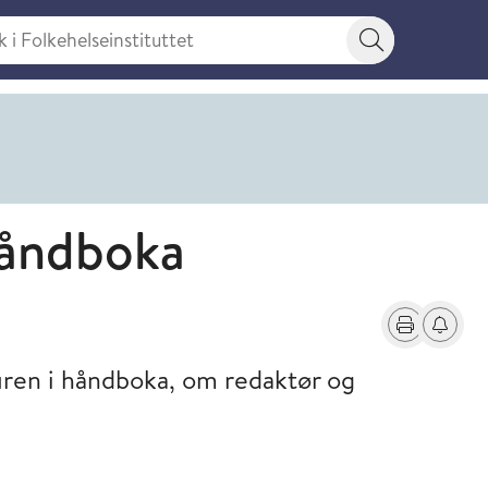
 Folkehelseinstituttet
Søkeknapp
håndboka
Skriv ut
Få varse
uren i håndboka, om redaktør og