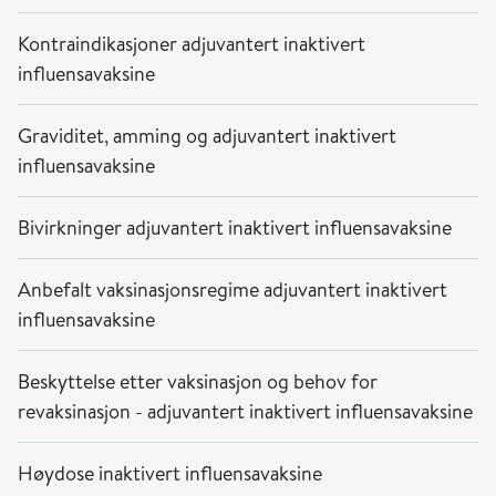
Kontraindikasjoner adjuvantert inaktivert
influensavaksine
Graviditet, amming og adjuvantert inaktivert
influensavaksine
Bivirkninger adjuvantert inaktivert influensavaksine
Anbefalt vaksinasjonsregime adjuvantert inaktivert
influensavaksine
Beskyttelse etter vaksinasjon og behov for
revaksinasjon - adjuvantert inaktivert influensavaksine
Høydose inaktivert influensavaksine