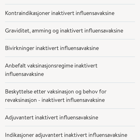
Kontraindikasjoner inaktivert influensavaksine
Graviditet, amming og inaktivert influensavaksine
Bivirkninger inaktivert influensavaksine
Anbefalt vaksinasjonsregime inaktivert
influensavaksine
Beskyttelse etter vaksinasjon og behov for
revaksinasjon - inaktivert influensavaksine
Adjuvantert inaktivert influensavaksine
Indikasjoner adjuvantert inaktivert influensavaksine