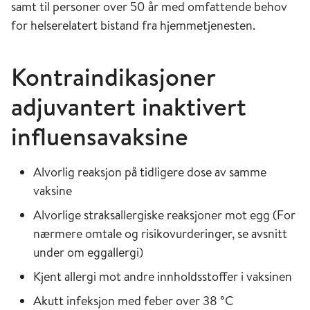
samt til personer over 50 år med omfattende behov
for helserelatert bistand fra hjemmetjenesten.
Kontraindikasjoner
adjuvantert inaktivert
influensavaksine
Alvorlig reaksjon på tidligere dose av samme
vaksine
Alvorlige straksallergiske reaksjoner mot egg (For
nærmere omtale og risikovurderinger, se avsnitt
under om eggallergi)
Kjent allergi mot andre innholdsstoffer i vaksinen
Akutt infeksjon med feber over 38 °C