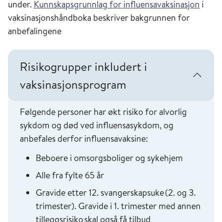
under.
Kunnskapsgrunnlag for influensavaksinasjon
i
vaksinasjonshåndboka beskriver bakgrunnen for
anbefalingene
Risikogrupper inkludert i
vaksinasjonsprogram
Følgende personer har økt risiko for alvorlig
sykdom og død ved influensasykdom, og
anbefales derfor influensavaksine:
Beboere i omsorgsboliger og sykehjem
Alle fra fylte 65 år
Gravide etter 12. svangerskapsuke (2. og 3.
trimester). Gravide i 1. trimester med annen
tilleggsrisiko skal også få tilbud