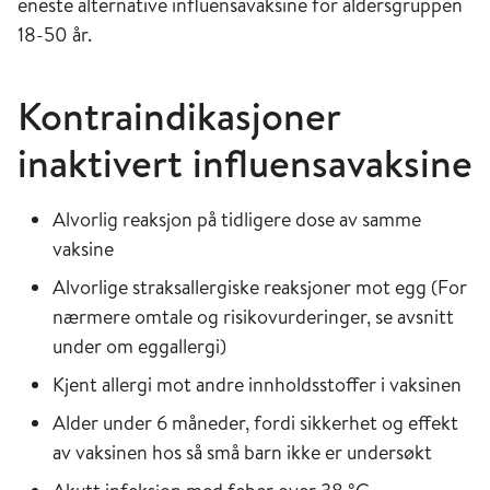
eneste alternative influensavaksine for aldersgruppen
18-50 år.
Kontraindikasjoner
inaktivert influensavaksine
Alvorlig reaksjon på tidligere dose av samme
vaksine
Alvorlige straksallergiske reaksjoner mot egg (For
nærmere omtale og risikovurderinger, se avsnitt
under om eggallergi)
Kjent allergi mot andre innholdsstoffer i vaksinen
Alder under 6 måneder, fordi sikkerhet og effekt
av vaksinen hos så små barn ikke er undersøkt