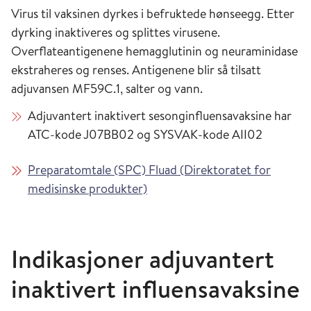
Virus til vaksinen dyrkes i befruktede hønseegg. Etter
dyrking inaktiveres og splittes virusene.
Overflateantigenene hemagglutinin og neuraminidase
ekstraheres og renses. Antigenene blir så tilsatt
adjuvansen MF59C.1, salter og vann.
Adjuvantert inaktivert sesonginfluensavaksine har
ATC-kode J07BB02 og SYSVAK-kode AII02
Preparatomtale (SPC) Fluad (Direktoratet for
medisinske produkter)
Indikasjoner adjuvantert
inaktivert influensavaksine