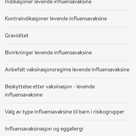
Indikasjoner levende influensavaksine
Kontraindikasjoner levende influensavaksine
Graviditet
Bivirkninger levende influensavaksine
Anbefalt vaksinasjonsregime levende influensavaksine
Beskyttelse etter vaksinasjon - levende
influensavaksine
Valg av type influensavaksine til barn i risikogrupper
Influensavaksinasjon og eggallergi