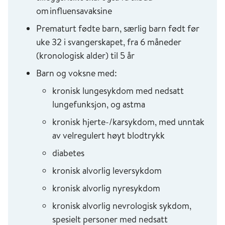
om influensavaksine
Prematurt fødte barn, særlig barn født før
uke 32 i svangerskapet, fra 6 måneder
(kronologisk alder) til 5 år
Barn og voksne med:
kronisk lungesykdom med nedsatt
lungefunksjon, og astma
kronisk hjerte-/karsykdom, med unntak
av velregulert høyt blodtrykk
diabetes
kronisk alvorlig leversykdom
kronisk alvorlig nyresykdom
kronisk alvorlig nevrologisk sykdom,
spesielt personer med nedsatt