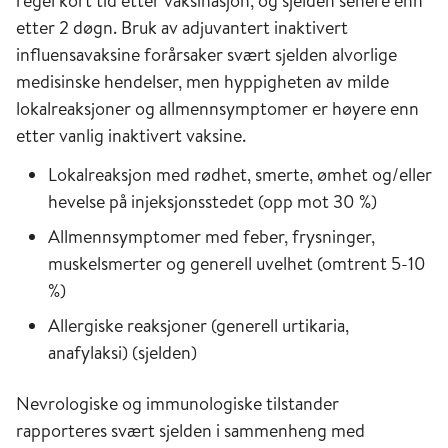
regel kort tid etter vaksinasjon, og sjelden senere enn
etter 2 døgn. Bruk av adjuvantert inaktivert
influensavaksine forårsaker svært sjelden alvorlige
medisinske hendelser, men hyppigheten av milde
lokalreaksjoner og allmennsymptomer er høyere enn
etter vanlig inaktivert vaksine.
Lokalreak­sjon med rødhet, smerte, ømhet og/eller
hevelse på injek­sjonsstedet (opp mot 30 %)
Allmennsymptomer med feber, frysninger,
muskelsmerter og generell uvel­het (omtrent 5-10
%)
Allergiske reaksjoner (generell urtikaria,
anafylaksi) (sjelden)
Nevrologiske og immunologiske tilstander
rapporteres svært sjelden i sammenheng med