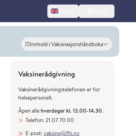
Change language
English
Meny
Innhold i Vaksinasjonshåndboka
Vis innhold
Vaksinerådgivning
Vaksinerådgivningstelefonen er for
helsepersonell.
Åpen alle
hverdager kl. 13.00-14.30
.
Telefon: 21 07 70 00
l om endringer
E-post:
vaksine@fhi.no