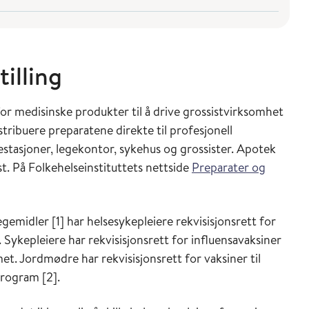
tilling
 for medisinske produkter til å drive grossistvirksomhet
stribuere preparatene direkte til profesjonell
lsestasjoner, legekontor, sykehus og grossister. Apotek
st. På Folkehelseinstituttets nettside
Preparater og
egemidler [1] har helsesykepleiere rekvisisjonsrett for
Sykepleiere har rekvisisjonsrett for influensavaksiner
. Jordmødre har rekvisisjonsrett for vaksiner til
sprogram [2].