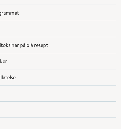
rogrammet
itoksiner på blå resept
aker
llatelse