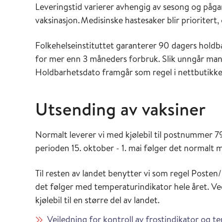
Leveringstid varierer avhengig av sesong og pågang
vaksinasjon. Medisinske hastesaker blir prioriter
Folkehelseinstituttet garanterer 90 dagers holdba
for mer enn 3 måneders forbruk. Slik unngår man 
Holdbarhetsdato framgår som regel i nettbutikke
Utsending av vaksiner
Normalt leverer vi med kjølebil til postnummer 7
perioden 15. oktober - 1. mai følger det normalt me
Til resten av landet benytter vi som regel Posten
det følger med temperaturindikator hele året. V
kjølebil til en større del av landet.
Veiledning for kontroll av frostindikator og t