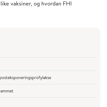
ulike vaksiner, og hvordan FHI
p / posteksponeringsprofylakse
ogrammet