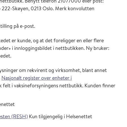
i nettbutikk. Benytt telefon 21077000 eller post:
Pb 222-Skøyen, 0213 Oslo. Merk konvolutten
illing på e-post.
edet er kunde, og at det foreligger en eller flere
der» i innloggingsbildet i nettbutikken. Ny bruker:
tedet.
lysninger om rekvirent og virksomhet, blant annet
a
Nasjonalt register over enheter i
k felt i vaksineforsyningens nettbutikk. Kunden finner
enettet
enesten (RESH)
Kun tilgjengelig i Helsenettet