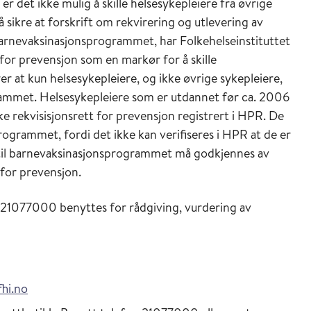
er det ikke mulig å skille helsesykepleiere fra øvrige
å sikre at forskrift om rekvirering og utlevering av
 barnevaksinasjons­programmet, har Folkehelseinstituttet
 for prevensjon som en markør for å skille
rer at kun helsesykepleiere, og ikke øvrige sykepleiere,
grammet. Helsesykepleiere som er utdannet før ca. 2006
e rekvisisjonsrett for prevensjon registrert i HPR. De
rogrammet, fordi det ikke kan verifiseres i HPR at de er
er til barnevaksinasjonsprogrammet må godkjennes av
tt for prevensjon.
n 21077000 benyttes for rådgiving, vurdering av
fhi.no