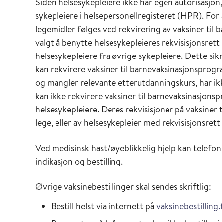
Siden helsesykepleiere ikke har egen autorisasjon, 
sykepleiere i helsepersonellregisteret (HPR). For 
legemidler følges ved rekvirering av vaksiner til
valgt å benytte helsesykepleieres rekvisisjonsrett
helsesykepleiere fra øvrige sykepleiere. Dette sik
kan rekvirere vaksiner til barnevaksinasjonspro
og mangler relevante etterutdanningskurs, har ikk
kan ikke rekvirere vaksiner til barnevaksinasjonsp
helsesyke­pleiere. Deres rekvisisjoner på vaksin
lege, eller av helse­sykepleier med rekvisisjons­re
Ved medisinsk hast/øyeblikkelig hjelp kan telefo
indikasjon og bestilling.
Øvrige vaksinebestillinger skal sendes skriftlig:
Bestill helst via internett på
vaksinebestilling.