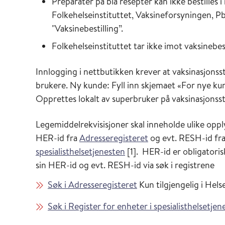
Preparater på blå resepter kan ikke bestilles 
Folkehelseinstituttet, Vaksineforsyningen, 
"Vaksinebestilling”.
Folkehelseinstituttet tar ikke imot vaksinebest
Innlogging i nettbutikken krever at vaksinasjonsst
brukere. Ny kunde: Fyll inn skjemaet «For nye kun
Opprettes lokalt av superbruker på vaksinasjonss
Legemiddelrekvisisjoner skal inneholde ulike opp
HER-id fra
Adresseregisteret
og evt. RESH-id fr
spesialisthelsetjenesten
[1]. HER-id er obligatoris
sin HER-id og evt. RESH-id via søk i registrene
Søk i Adresseregisteret
Kun tilgjengelig i Hels
Søk i Register for enheter i spesialisthelsetj