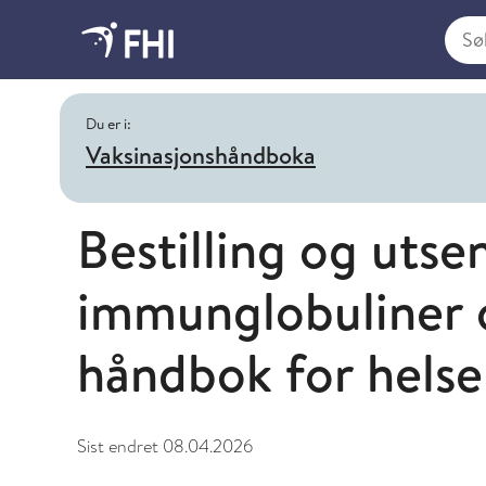
Søk i
Du er i:
Vaksinasjonshåndboka
Bestilling og utse
immunglobuliner o
håndbok for helse
Sist endret
08.04.2026