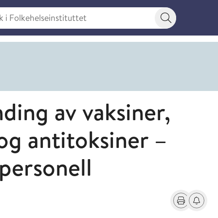
 Folkehelseinstituttet
Søkeknapp
nding av vaksiner,
g antitoksiner –
personell
Skriv ut
Få varse