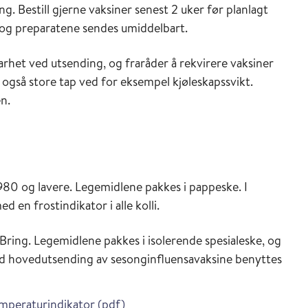
. Bestill gjerne vaksiner senest 2 uker før planlagt
t, og preparatene sendes umiddelbart.
rhet ved utsending, og fraråder å rekvirere vaksiner
også store tap ved for eksempel kjøleskapssvikt.
n.
980 og lavere. Legemidlene pakkes i pappeske. I
d en frostindikator i alle kolli.
/Bring. Legemidlene pakkes i isolerende spesialeske, og
ed hovedutsending av sesonginfluensavaksine benyttes
emperaturindikator (pdf)