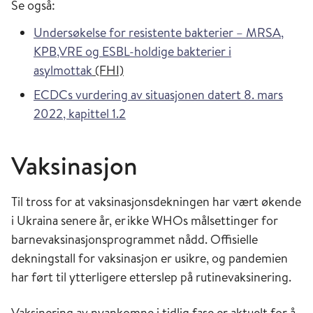
Se også:
Undersøkelse for resistente bakterier – MRSA,
KPB,VRE og ESBL-holdige bakterier i
asylmottak
(FHI)
ECDCs vurdering av situasjonen datert 8. mars
2022, kapittel 1.2
Vaksinasjon
Til tross for at vaksinasjonsdekningen har vært økende
i Ukraina senere år, er
ikke WHOs målsettinger for
barnevaksinasjonsprogrammet nådd
. Offisielle
dekningstall for vaksinasjon er usikre, og pandemien
har ført til ytterligere etterslep på rutinevaksinering.
Vaksinering av nyankomne i tidlig fase er aktuelt for å