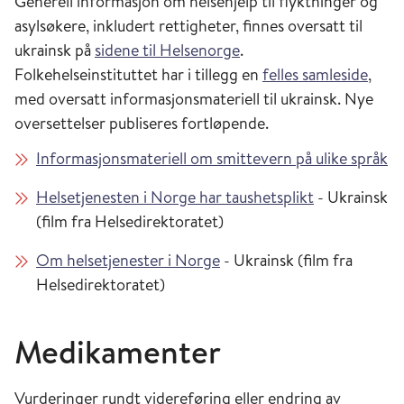
Generell informasjon om helsehjelp til flyktninger og
asylsøkere, inkludert rettigheter, finnes oversatt til
ukrainsk på
sidene til Helsenorge
.
Folkehelseinstituttet har i tillegg en
felles samleside
,
med oversatt informasjonsmateriell til ukrainsk. Nye
oversettelser publiseres fortløpende.
Informasjonsmateriell om smittevern på ulike språk
Helsetjenesten i Norge har taushetsplikt
- Ukrainsk
(film fra Helsedirektoratet)
Om helsetjenester i Norge
- Ukrainsk (film fra
Helsedirektoratet)
Medikamenter
Vurderinger rundt videreføring eller endring av