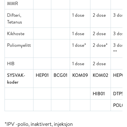
MMR
Difteri,
1 dose
2 dose
3 dose
Tetanus
Kikhoste
1 dose
2 dose
3 dose
Poliomyelitt
1 dose*
2 dose*
3 dose
**
HIB
1 dose
2 dose
SYSVAK-
HEP01
BCG01
KOM09
KOM02
HEP01
koder
HIB01
DTP51
POL0
*IPV -polio, inaktivert, injeksjon