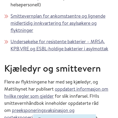
helsepersonell)
Smittevernplan for ankomstsentre og lignende
midlertidig innkvartering for asylsøkere og
flyktninger
Undersøkelse for resistente bakterier – MRSA,
KPB,VRE og ESBL-holdige bakterier i asylmottak
Kjæledyr og smittevern
Flere av flyktningene har med seg kjæledyr, og
Mattilsynet har publisert
oppdatert informasjon om
hvilke regler som gjelder
for slik innførsel. FHIs
smittevernhåndbok inneholder oppdaterte råd
om
preeksponeringsvaksinasjon og
posteksponeringsprofylakse
for rabies i denne