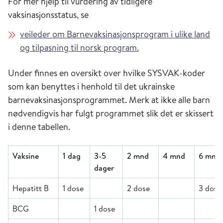
For mer hjelp til vurdering av tidligere
vaksinasjonsstatus, se
veileder om Barnevaksinasjonsprogram i ulike land
og tilpasning til norsk program.
Under finnes en oversikt over hvilke SYSVAK-koder
som kan benyttes i henhold til det ukrainske
barnevaksinasjonsprogrammet. Merk at ikke alle barn
nødvendigvis har fulgt programmet slik det er skissert
i denne tabellen.
Vaksine
1 dag
3-5
2 mnd
4 mnd
6 mnd
dager
Hepatitt B
1 dose
2 dose
3 dose
BCG
1 dose