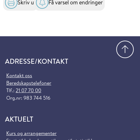
Skriv ut
Få varsel om endringer
Gå
ADRESSE/KONTAKT
Kontakt oss
Beredskapstelefoner
Tlf.:
21 07 70 00
Org.nr: 983 744 516
AKTUELT
Kurs og arrangementer