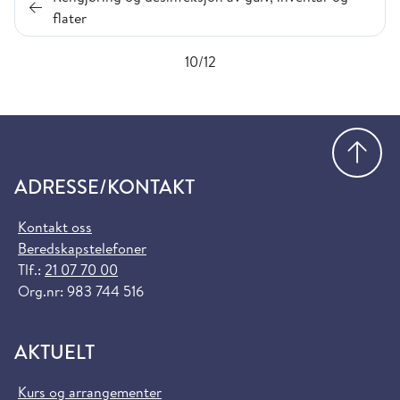
flater
10/12
Gå
ADRESSE/KONTAKT
Kontakt oss
Beredskapstelefoner
Tlf.:
21 07 70 00
Org.nr: 983 744 516
AKTUELT
Kurs og arrangementer