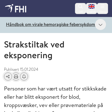
Change lan
Søk
English
Meny
Vis 
Håndbok om virale hemoragiske febersykdommer
Strakstiltak ved
eksponering
Publisert
15.01.2024
Del
Skriv ut
Få varsel om endringer
Personer som har vært utsatt for stikkskade
eller har blitt eksponert for blod,
kroppsvæsker, vev eller prøvemateriale på