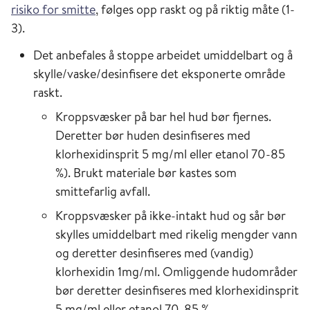
risiko for smitte
, følges opp raskt og på riktig måte (1-
3).
Det anbefales å stoppe arbeidet umiddelbart og å
skylle/vaske/desinfisere det eksponerte område
raskt.
Kroppsvæsker på bar hel hud bør fjernes.
Deretter bør huden desinfiseres med
klorhexidinsprit 5 mg/ml eller etanol 70-85
%). Brukt materiale bør kastes som
smittefarlig avfall.
Kroppsvæsker på ikke-intakt hud og sår bør
skylles umiddelbart med rikelig mengder vann
og deretter desinfiseres med (vandig)
klorhexidin 1mg/ml. Omliggende hudområder
bør deretter desinfiseres med klorhexidinsprit
5 mg/ml eller etanol 70-85 %.