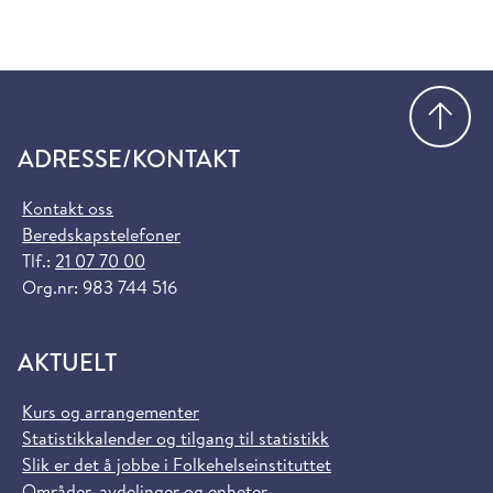
Gå
ADRESSE/KONTAKT
Kontakt oss
Beredskapstelefoner
Tlf.:
21 07 70 00
Org.nr: 983 744 516
AKTUELT
Kurs og arrangementer
Statistikkalender og tilgang til statistikk
Slik er det å jobbe i Folkehelseinstituttet
Områder, avdelinger og enheter