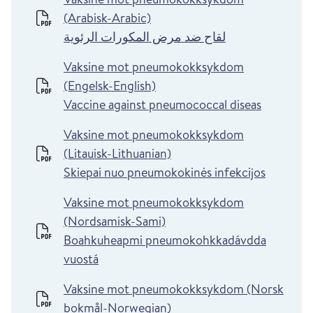
(Arabisk-Arabic)
لقاح ضد مرض المكورات الرئوية
Vaksine mot pneumokokksykdom
(Engelsk-English)
Vaccine against pneumococcal diseas
Vaksine mot pneumokokksykdom
(Litauisk-Lithuanian)
Skiepai nuo pneumokokinės infekcijos
Vaksine mot pneumokokksykdom
(Nordsamisk-Sami)
Boahkuheapmi pneumokohkkadávdda
vuostá
Vaksine mot pneumokokksykdom (Norsk
bokmål-Norwegian)