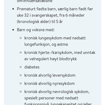
om influensavaksine
Prematurt fødte barn, særlig barn født før
uke 32 i svangerskapet, fra 6 måneder
(kronologisk alder) til 5 år
Barn og voksne med:
kronisk lungesykdom med nedsatt
lungefunksjon, og astma
kronisk hjerte-/karsykdom, med unntak
av velregulert høyt blodtrykk
diabetes
kronisk alvorlig leversykdom
kronisk alvorlig nyresykdom
kronisk alvorlig nevrologisk sykdom,
spesielt personer med nedsatt
funksjonsnivå, lungekapasitet og/eller