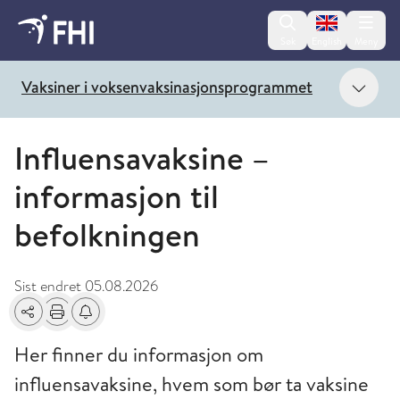
Change lan
Søk
English
Meny
Vis 
Vaksiner i voksenvaksinasjonsprogrammet
Influensavaksine –
informasjon til
befolkningen
Sist endret
05.08.2026
Del
Skriv ut
Få varsel om endringer
Her finner du informasjon om
influensavaksine, hvem som bør ta vaksine