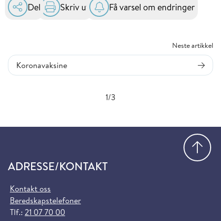
Del
Skriv ut
Få varsel om endringer
Neste artikkel
Koronavaksine
1/3
Gå
ADRESSE/KONTAKT
Kontakt oss
Beredskapstelefoner
Tlf.:
21 07 70 00