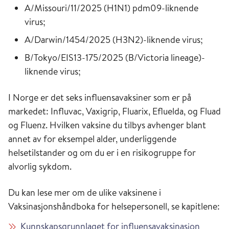
A/Missouri/11/2025 (H1N1) pdm09-liknende
virus;
A/Darwin/1454/2025 (H3N2)-liknende virus;
B/Tokyo/EIS13-175/2025 (B/Victoria lineage)-
liknende virus;
I Norge er det seks influensavaksiner som er på
markedet: Influvac, Vaxigrip, Fluarix, Efluelda, og Fluad
og Fluenz. Hvilken vaksine du tilbys avhenger blant
annet av for eksempel alder, underliggende
helsetilstander og om du er i en risikogruppe for
alvorlig sykdom.
Du kan lese mer om de ulike vaksinene i
Vaksinasjonshåndboka for helsepersonell, se kapitlene:
Kunnskapsgrunnlaget for influensavaksinasjon