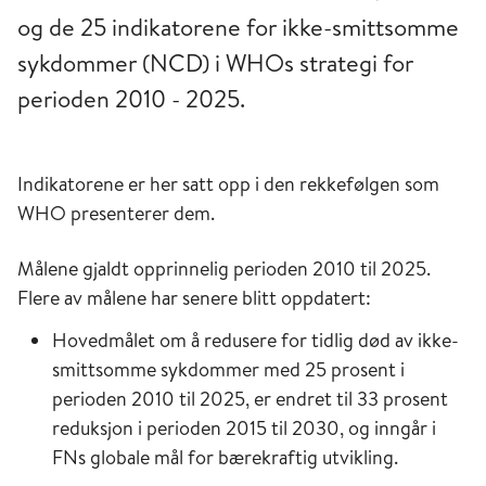
og de 25 indikatorene for ikke-smittsomme
sykdommer (NCD) i WHOs strategi for
perioden 2010 - 2025.
Indikatorene er her satt opp i den rekkefølgen som
WHO presenterer dem.
Målene gj
al
d
t opprin
n
e
lig
perioden 2010 til 2025.
Flere av målene har senere
blitt
oppdatert
:
Ho
ved
mål
et
om å redusere for
tidlig
død av ikke-
smitts
om
me s
y
kdomm
e
r med 25 prosent i
perioden 2010 til 2025
,
er endr
et
til 33 prosent
reduksjon i perioden 2015 til 2030, og inngår i
FN
s
globale mål for
bærekraftig
utvikling.