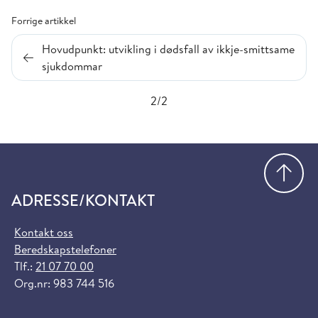
Forrige artikkel
Hovudpunkt: utvikling i dødsfall av ikkje-smittsame
sjukdommar
2/2
Gå
ADRESSE/KONTAKT
Kontakt oss
Beredskapstelefoner
Tlf.:
21 07 70 00
Org.nr: 983 744 516