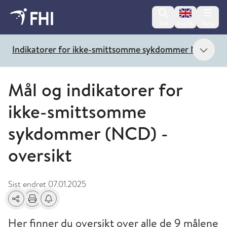
Change lan
Søk
English
Meny
Vis 
Indikatorer for ikke-smittsomme sykdommer NCD
Mål og indikatorer for
ikke-smittsomme
sykdommer (NCD) -
oversikt
Sist endret
07.01.2025
Del
Skriv ut
Få varsel om endringer
Her finner du oversikt over alle de 9 målene