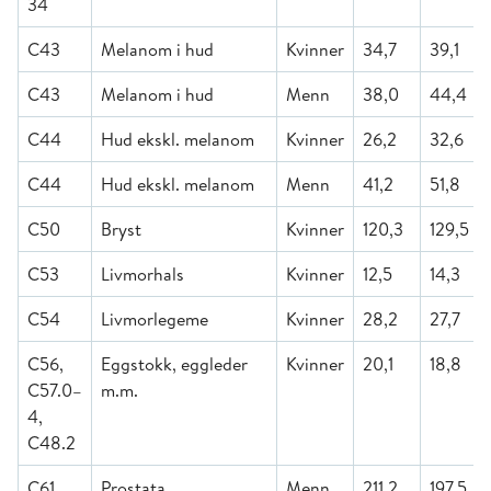
34
C43
Melanom i hud
Kvinner
34,7
39,1
C43
Melanom i hud
Menn
38,0
44,4
C44
Hud ekskl. melanom
Kvinner
26,2
32,6
C44
Hud ekskl. melanom
Menn
41,2
51,8
C50
Bryst
Kvinner
120,3
129,5
C53
Livmorhals
Kvinner
12,5
14,3
C54
Livmorlegeme
Kvinner
28,2
27,7
C56,
Eggstokk, eggleder
Kvinner
20,1
18,8
C57.0–
m.m.
4,
C48.2
C61
Prostata
Menn
211,2
197,5