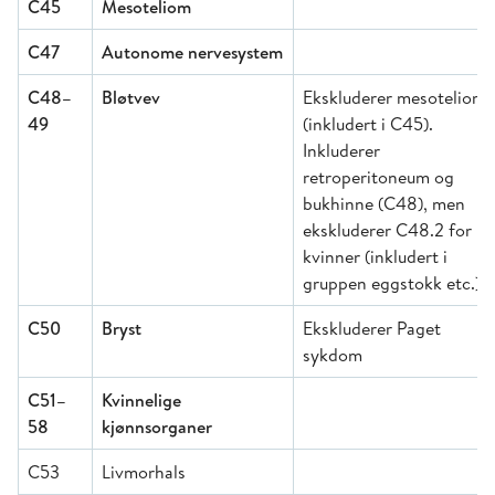
C45
Mesoteliom
C47
Autonome nervesystem
C48–
Bløtvev
Ekskluderer mesoteliom
49
(inkludert i C45).
Inkluderer
retroperitoneum og
bukhinne (C48), men
ekskluderer C48.2 for
kvinner (inkludert i
gruppen eggstokk etc.)
C50
Bryst
Ekskluderer Paget
sykdom
C51–
Kvinnelige
58
kjønnsorganer
C53
Livmorhals