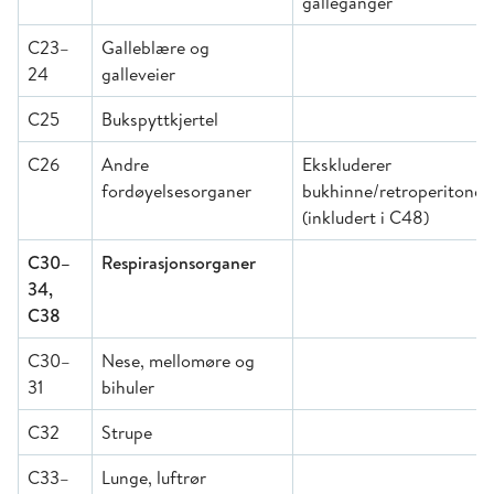
galleganger
C23–
Galleblære og
24
galleveier
C25
Bukspyttkjertel
C26
Andre
Ekskluderer
fordøyelsesorganer
bukhinne/retroperitone
(inkludert i C48)
C30–
Respirasjonsorganer
34,
C38
C30–
Nese, mellomøre og
31
bihuler
C32
Strupe
C33–
Lunge, luftrør