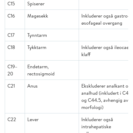
C15
Spiserør
C16
Magesekk
Inkluderer også gastro-
øsofageal overgang
C17
Tynntarm
C18
Tykktarm
Inkluderer også ileocaeca
klaff
C19–
Endetarm,
20
rectosigmoid
C21
Anus
Ekskluderer analkant og
analhud (inkludert i C43
og C44.5, avhengig av
morfologi)
C22
Lever
Inkluderer også
intrahepatiske