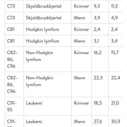
C73
Skjoldbruskkjertel
Kvinner
9,3
11,3
C73
Skjoldbruskkjertel
Menn
3,9
4,9
C81
Hodgkin lymfom
Kvinner
2,4
2,4
C81
Hodgkin lymfom
Menn
3,1
3,4
C82–
Non-Hodgkin
Kvinner
16,2
15,7
86,
lymfom
C96
C82–
Non-Hodgkin
Menn
22,3
22,4
86,
lymfom
C96
C91–
Leukemi
Kvinner
18,5
21,0
95
C91–
Leukemi
Menn
27,6
30,9