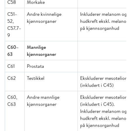
C58
Morkake
C51–
Andre kvinnelige
Inkluderer melanom og
52,
kjønnsorganer
hudkreft ekskl. melanom
C57.7–
på kjønnsorganhud
9
C60–
Mannlige
63
kjønnsorganer
C61
Prostata
C62
Testikkel
Ekskluderer mesoteliom
(inkludert i C45)
C60,
Andre mannlige
Ekskluderer mesoteliom
C63
kjønnsorganer
(inkludert i C45).
Inkluderer melanom og
hudkreft ekskl. melanom
på kjønnsorganhud