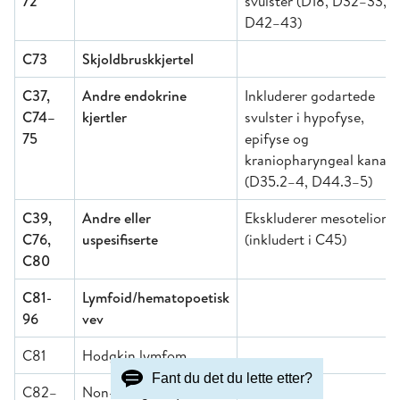
72
svulster (D18, D32–33, o
D42–43)
C73
Skjoldbruskkjertel
C37,
Andre endokrine
Inkluderer godartede
C74–
kjertler
svulster i hypofyse,
75
epifyse og
kraniopharyngeal kanal
(D35.2–4, D44.3–5)
C39,
Andre eller
Ekskluderer mesoteliom
C76,
uspesifiserte
(inkludert i C45)
C80
C81-
Lymfoid/hematopoetisk
96
vev
C81
Hodgkin lymfom
Fant du det du lette etter?
C82–
Non-Hodgkin lymfom