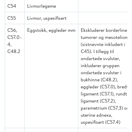
C54
Livmorlegeme
C55
Livmor, uspesifisert
C56,
Eggstokk, eggleder mm
Ekskluderer borderline
C57.0–
tumorer og mesoteliom
4,
(sistnevnte inkludert i
C48.2
C45). I tillegg til
ondartede svulster,
inkluderer gruppen
ondartede svulster i
bukhinne (C48.2),
eggleder (C57.0), bredt
ligament (C57.1), rundt
ligament (C57.2),
parametrium (C57.3) og
uterine adnexa,
uspesifisert (C57.4)