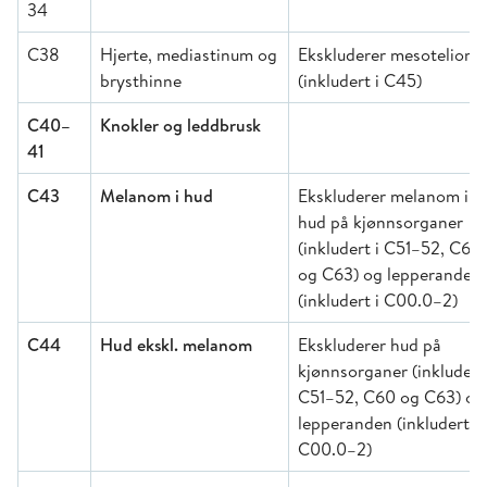
34
C38
Hjerte, mediastinum og
Ekskluderer mesoteliom
brysthinne
(inkludert i C45)
C40–
Knokler og leddbrusk
41
C43
Melanom i hud
Ekskluderer melanom i
hud på kjønnsorganer
(inkludert i C51–52, C60
og C63) og lepperanden
(inkludert i C00.0–2)
C44
Hud ekskl. melanom
Ekskluderer hud på
kjønnsorganer (inkludert 
C51–52, C60 og C63) og
lepperanden (inkludert i
C00.0–2)