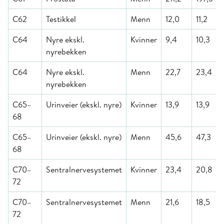
C62
Testikkel
Menn
12,0
11,2
C64
Nyre ekskl.
Kvinner
9,4
10,3
nyrebekken
C64
Nyre ekskl.
Menn
22,7
23,4
nyrebekken
C65–
Urinveier (ekskl. nyre)
Kvinner
13,9
13,9
68
C65–
Urinveier (ekskl. nyre)
Menn
45,6
47,3
68
C70–
Sentralnervesystemet
Kvinner
23,4
20,8
72
C70–
Sentralnervesystemet
Menn
21,6
18,5
72