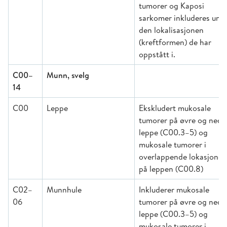
tumorer og Kaposi
sarkomer inkluderes und
den lokalisasjonen
(kreftformen) de har
oppstått i.
C00–
Munn, svelg
14
C00
Leppe
Ekskludert mukosale
tumorer på øvre og nedr
leppe (C00.3–5) og
mukosale tumorer i
overlappende lokasjoner
på leppen (C00.8)
C02–
Munnhule
Inkluderer mukosale
06
tumorer på øvre og nedr
leppe (C00.3–5) og
mukosale tumorer i