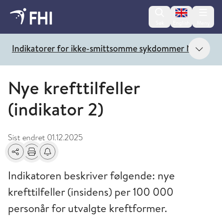
Change lan
Søk
English
Meny
Vis 
Indikatorer for ikke-smittsomme sykdommer NCD
Nye krefttilfeller
(indikator 2)
Sist endret
01.12.2025
Del
Skriv ut
Få varsel om endringer
Indikatoren beskriver følgende: nye
krefttilfeller (insidens) per 100 000
personår for utvalgte kreftformer.