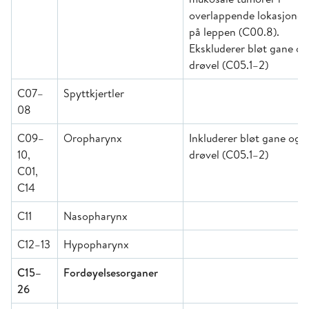
overlappende lokasjoner
på leppen (C00.8).
Ekskluderer bløt gane og
drøvel (C05.1–2)
C07–
Spyttkjertler
08
C09–
Oropharynx
Inkluderer bløt gane og
10,
drøvel (C05.1–2)
C01,
C14
C11
Nasopharynx
C12–13
Hypopharynx
C15–
Fordøyelsesorganer
26