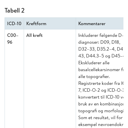
Tabell 2
ICD-10
Kreftform
Kommentarer
C00–
All kreft
Inkluderer følgende D-
96
diagnoser: D09, D18,
D32–33, D35.2–4, D41–
43, D44.3–5 og D45–47
Ekskluderer alle
basalcellekarsinomer fra
alle topografier.
Registrerte koder fra IC
7, ICD-O-2 og ICD-O-3 e
konvertert til ICD-10 ved
bruk av en kombinasjon 
topografi og morfologi.
Som et resultat, vil for
eksempel nevroendokrin