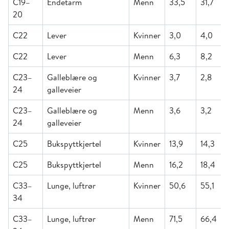
C19–
Endetarm
Menn
33,5
31,7
20
C22
Lever
Kvinner
3,0
4,0
C22
Lever
Menn
6,3
8,2
C23–
Galleblære og
Kvinner
3,7
2,8
24
galleveier
C23–
Galleblære og
Menn
3,6
3,2
24
galleveier
C25
Bukspyttkjertel
Kvinner
13,9
14,3
C25
Bukspyttkjertel
Menn
16,2
18,4
C33–
Lunge, luftrør
Kvinner
50,6
55,1
34
C33–
Lunge, luftrør
Menn
71,5
66,4