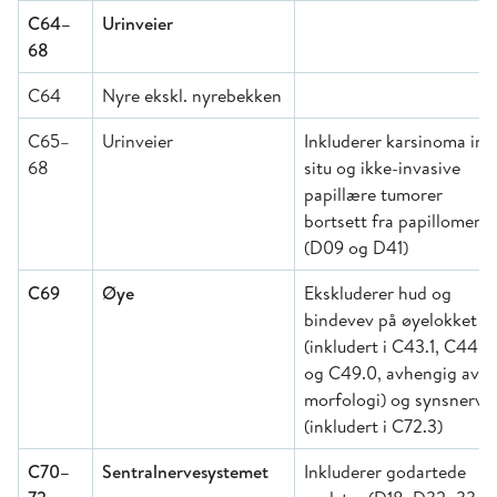
C64–
Urinveier
68
C64
Nyre ekskl. nyrebekken
C65–
Urinveier
Inkluderer karsinoma in
68
situ og ikke-invasive
papillære tumorer
bortsett fra papillomer
(D09 og D41)
C69
Øye
Ekskluderer hud og
bindevev på øyelokket
(inkludert i C43.1, C44.1
og C49.0, avhengig av
morfologi) og synsnerve
(inkludert i C72.3)
C70–
Sentralnervesystemet
Inkluderer godartede