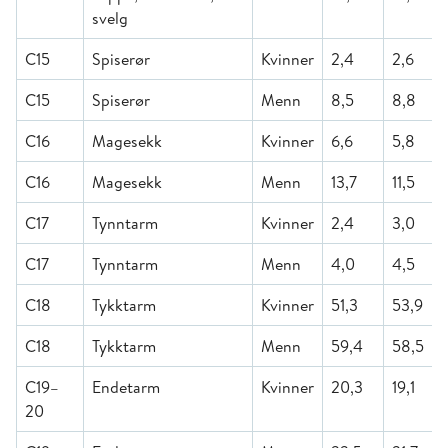
svelg
C15
Spiserør
Kvinner
2,4
2,6
C15
Spiserør
Menn
8,5
8,8
C16
Magesekk
Kvinner
6,6
5,8
C16
Magesekk
Menn
13,7
11,5
C17
Tynntarm
Kvinner
2,4
3,0
C17
Tynntarm
Menn
4,0
4,5
C18
Tykktarm
Kvinner
51,3
53,9
C18
Tykktarm
Menn
59,4
58,5
C19–
Endetarm
Kvinner
20,3
19,1
20