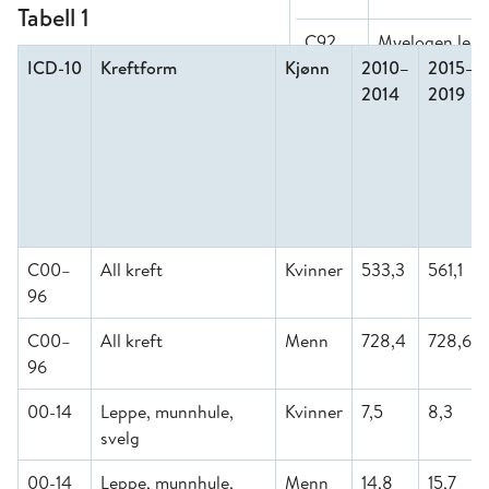
Tabell 1
ICD-10
Kreftform
Kjønn
2010–
2015–
2014
2019
C00–
All kreft
Kvinner
533,3
561,1
96
C00–
All kreft
Menn
728,4
728,6
96
00-14
Leppe, munnhule,
Kvinner
7,5
8,3
svelg
00-14
Leppe, munnhule,
Menn
14,8
15,7