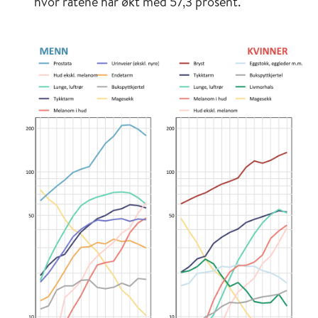
hvor ratene har økt med 57,3 prosent.