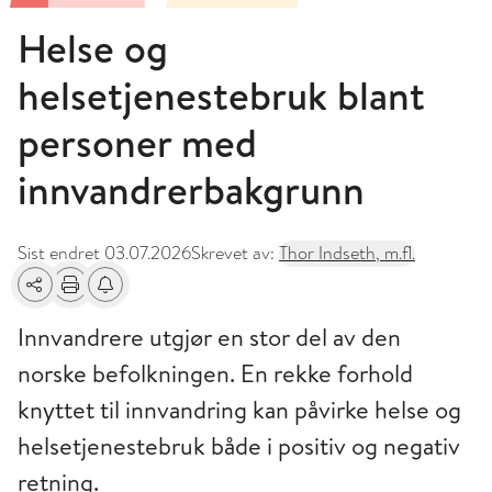
Helse og
helsetjenestebruk blant
personer med
innvandrerbakgrunn
Sist endret
03.07.2026
Skrevet av:
Thor Indseth, m.fl.
Del
Skriv ut
Få varsel om endringer
Innvandrere utgjør en stor del av den
norske befolkningen. En rekke forhold
knyttet til innvandring kan påvirke helse og
helsetjenestebruk både i positiv og negativ
retning.