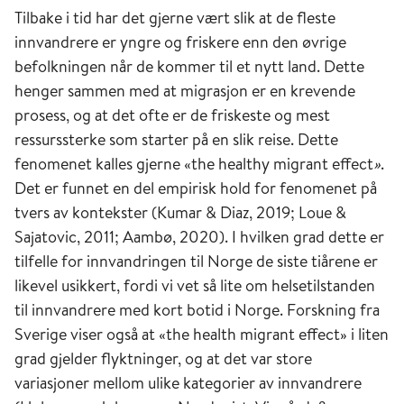
Tilbake i tid har det gjerne vært slik at de fleste
innvandrere er yngre og friskere enn den øvrige
befolkningen når de kommer til et nytt land. Dette
henger sammen med at migrasjon er en krevende
prosess, og at det ofte er de friskeste og mest
ressurssterke som starter på en slik reise. Dette
fenomenet kalles gjerne «the healthy migrant effect
»
.
Det er funnet en del empirisk hold for fenomenet på
tvers av kontekster (Kumar & Diaz, 2019; Loue &
Sajatovic, 2011; Aambø, 2020). I hvilken grad dette er
tilfelle for innvandringen til Norge de siste tiårene er
likevel usikkert, fordi vi vet så lite om helsetilstanden
til innvandrere med kort botid i Norge. Forskning fra
Sverige viser også at «the health migrant effect» i liten
grad gjelder flyktninger, og at det var store
variasjoner mellom ulike kategorier av innvandrere