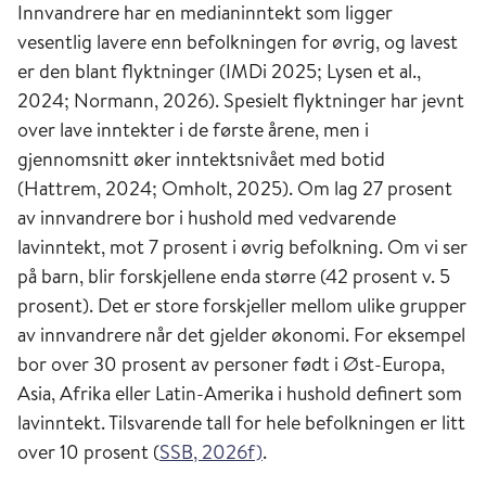
Innvandrere har en medianinntekt som ligger
vesentlig lavere enn befolkningen for øvrig, og lavest
er den blant flyktninger (IMDi 2025; Lysen et al.,
2024; Normann, 2026). Spesielt flyktninger har jevnt
over lave inntekter i de første årene, men i
gjennomsnitt øker inntektsnivået med botid
(Hattrem, 2024; Omholt, 2025). Om lag 27 prosent
av innvandrere bor i hushold med vedvarende
lavinntekt, mot 7 prosent i øvrig befolkning. Om vi ser
på barn, blir forskjellene enda større (42 prosent v. 5
prosent). Det er store forskjeller mellom ulike grupper
av innvandrere når det gjelder økonomi. For eksempel
bor over 30 prosent av personer født i Øst-Europa,
Asia, Afrika eller Latin-Amerika i hushold definert som
lavinntekt. Tilsvarende tall for hele befolkningen er litt
over 10 prosent (
SSB, 2026f)
.