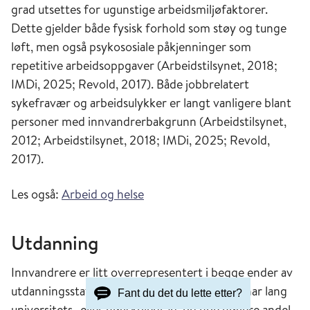
grad utsettes for ugunstige arbeidsmiljøfaktorer.
Dette gjelder både fysisk forhold som støy og tunge
løft, men også psykososiale påkjenninger som
repetitive arbeidsoppgaver (Arbeidstilsynet, 2018;
IMDi, 2025; Revold, 2017). Både jobbrelatert
sykefravær og arbeidsulykker er langt vanligere blant
personer med innvandrerbakgrunn (Arbeidstilsynet,
2012; Arbeidstilsynet, 2018; IMDi, 2025; Revold,
2017).
Les også:
Arbeid og helse
Utdanning
Innvandrere er litt overrepresentert i begge ender av
utdanningsstatistikken, med noen flere som har lang
Fant du det du lette etter?
universitets- eller høyskolegrad, og noe høyere andel