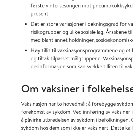
første vintersesongen mot pneumokokksykdo
prosent.
Det er store variasjoner i dekningsgrad for 
risikogrupper og ulike sosiale lag. Årsakene 
med blant annet holdninger, sosioøkonomiske 
Høy tillit til vaksinasjonsprogrammene og et l
og tiltak tilpasset målgruppene. Vaksinasjo
desinformasjon som kan svekke tilliten til vak
Om vaksiner i folkehels
Vaksinasjon har to hovedmål; å forebygge sykdom
forekomst av sykdom. Ved innføring av vaksiner i
å påvirke utbredelsen av sykdom i befolkningen. O
sykdom hos dem som ikke er vaksinert. Dette kalle