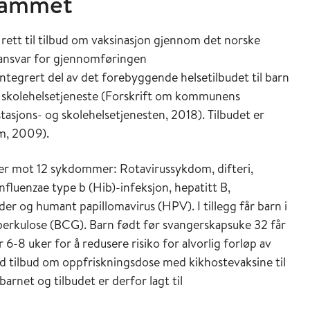
rammet
r
rett til
tilbud om
vaksin
asjon gjennom
det norske
nsvar for
gjennomføringen
tegrert del av det forebyggende helsetilbudet til barn
 skolehelsetjeneste
(
Forskrift om kommunens
asjons- og skolehelsetjenesten
, 2018)
.
Tilbudet er
am
, 2009)
.
r mot 12 sykdommer: Rotavirussykdom, difteri,
nfluenzae type b (Hib)-infeksjon, hepatitt B,
 og humant papillomavirus (HPV). I tillegg får barn i
berkulose (BCG). Barn født før svangerskapsuke 32 får
6-8 uker for å redusere risiko for alvorlig forløp av
 tilbud om oppfriskningsdose med kikhostevaksine til
arnet og tilbudet er derfor lagt til