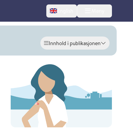
Change language
English
Meny
Innhold i publikasjonen
Vis innhold
l om endringer