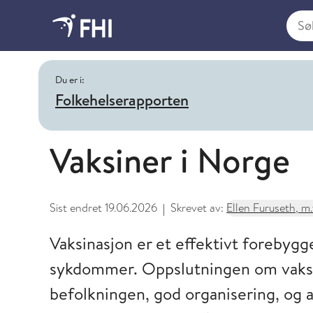
Søk i
Du er i:
Folkehelserapporten
Vaksiner i Norge
Sist endret
19.06.2026
Skrevet av:
Ellen Furuseth, m.f
|
Vaksinasjon er et effektivt forebyg
sykdommer. Oppslutningen om vaksina
befolkningen, god organisering, og a