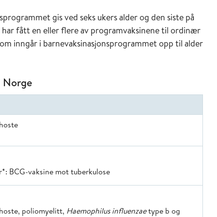
nsprogrammet gis ved seks ukers alder og den siste på
 har fått en eller flere av programvaksinene til ordinær
e som inngår i barnevaksinasjonsprogrammet opp til alder
 i Norge
khoste
er*: BCG-vaksine mot tuberkulose
khoste, poliomyelitt,
Haemophilus influenzae
type b og