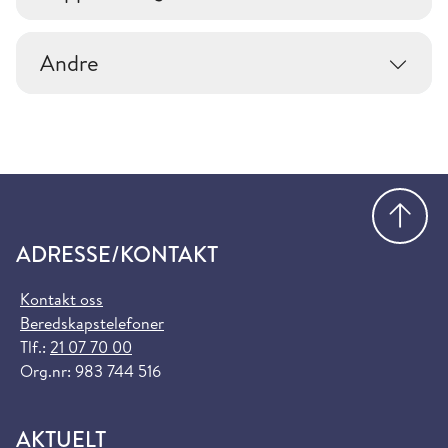
Andre
Gå
ADRESSE/KONTAKT
Kontakt oss
Beredskapstelefoner
Tlf.:
21 07 70 00
Org.nr: 983 744 516
AKTUELT