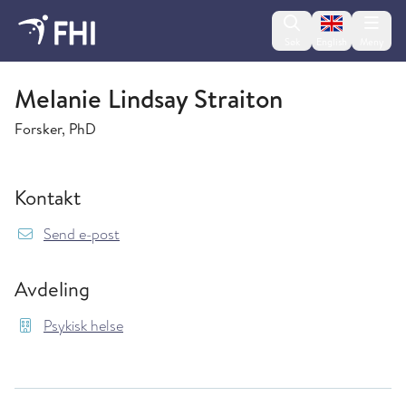
Change lan
Søk
English
Meny
Psykisk helse
Melanie Lindsay Straiton
Forsker, PhD
Kontakt
{model.translations.sendEmailTo} MelanieLind
Send e-post
Avdeling
Psykisk helse