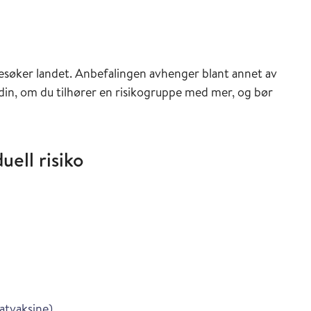
ederen
besøker landet. Anbefalingen avhenger blant annet av
 din, om du tilhører en risikogruppe med mer, og bør
uell risiko
veilederen
ederen
inasjonsveilederen
i Vaksinasjonsveilederen
tvaksine
)