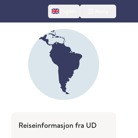
Change language
English
Meny
Reiseinformasjon fra UD