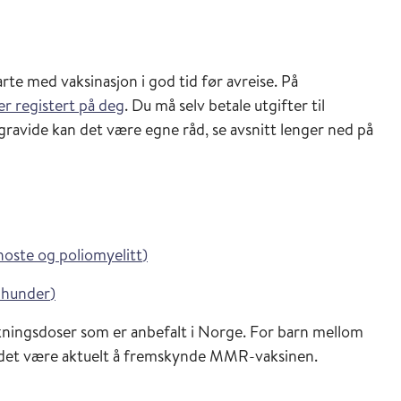
arte med vaksinasjon i god tid før avreise. På
er registert på deg
. Du må selv betale utgifter til
gravide kan det være egne råd, se avsnitt lenger ned på
i Vaksinasjonsveilederen
hoste og poliomyelitt
)
i Vaksinasjonsveilederen
 hunder
)
ningsdoser som er anbefalt i Norge. For barn mellom
n det være aktuelt å fremskynde MMR-vaksinen.