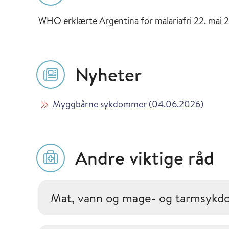
WHO erklærte Argentina for malariafri 22. mai 
Nyheter
Les mer om
i Vaks
Myggbårne sykdommer (04.06.2026)
Andre viktige råd
Mat, vann og mage- og tarmsyk