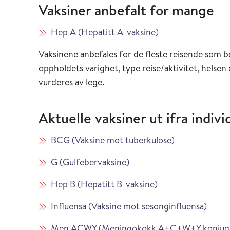
Vaksiner anbefalt for mange
Les mer om
i Vaksinasjonsveil
Hep A
(
Hepatitt A-vaksine
)
Vaksinene anbefales for de fleste reisende som 
oppholdets varighet, type reise/aktivitet, helsen
vurderes av lege.
Aktuelle vaksiner ut ifra individ
Les mer om
i Vaksinasjons
BCG
(
Vaksine mot tuberkulose
)
Les mer om
i Vaksinasjonsveilederen
G
(
Gulfebervaksine
)
Les mer om
i Vaksinasjonsveil
Hep B
(
Hepatitt B-vaksine
)
Les mer om
i Vaks
Influensa
(
Vaksine mot sesonginfluensa
)
Les mer om
Men ACWY
(
Meningokokk A+C+W+Y konjuga