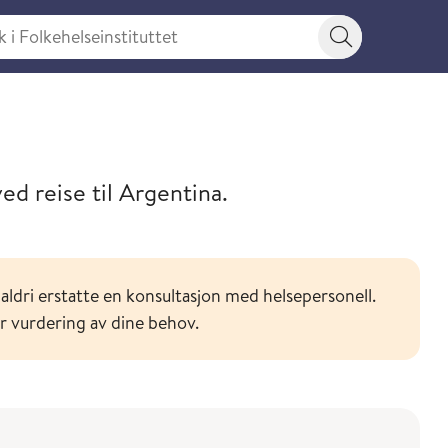
 Folkehelseinstituttet
Søkeknapp
or ditt reisemål
ed reise til Argentina.
aldri erstatte en konsultasjon med helsepersonell.
or vurdering av dine behov.