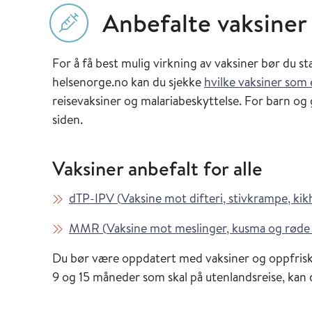
Anbefalte vaksiner
For å få best mulig virkning av vaksiner bør du st
helsenorge.no kan du sjekke
hvilke vaksiner som 
reisevaksiner og malariabeskyttelse. For barn og 
siden.
Vaksiner anbefalt for alle
Les mer om
dTP-IPV
(
Vaksine mot difteri, stivkrampe, kik
Les mer om
MMR
(
Vaksine mot meslinger, kusma og røde
Du bør være oppdatert med vaksiner og oppfrisk
9 og 15 måneder som skal på utenlandsreise, ka