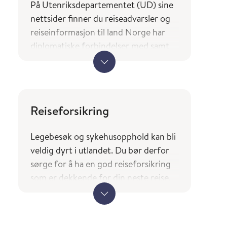
På Utenriksdepartementet (UD) sine
nettsider finner du reiseadvarsler og
reiseinformasjon til land Norge har
diplomatiske forbindelser med samt
en oversikt over hvilke tjenester og
typer bistand norske borgere på reise
kan forvente av utenrikstjenesten.
UDs reiseinformasjon
Reiseforsikring
(regjeringen.no)
Legebesøk og sykehusopphold kan bli
Landene du finner i tjenesten
veldig dyrt i utlandet. Du bør derfor
Smittevernråd og reisevaksiner
sørge for å ha en god r
eiseforsikring
(fhi.no) er basert på UDs liste over
som er dekkende for din neste reise.
land Norge har diplomatiske
forbindelser med.
Ved reise til andre EØS-land bør du
også huske å ha med deg Europeisk
helsetrygdkort.