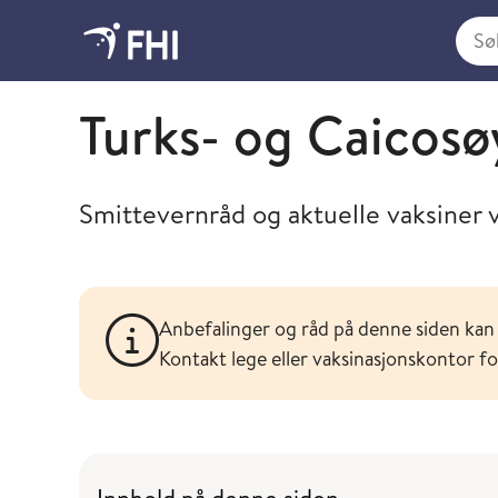
Søk i
Søk og finn spesifikke råd og vaksineanbefalinger f
Turks- og Caicos
Smittevernråd og aktuelle vaksiner v
Anbefalinger og råd på denne siden kan 
Kontakt lege eller vaksinasjonskontor f