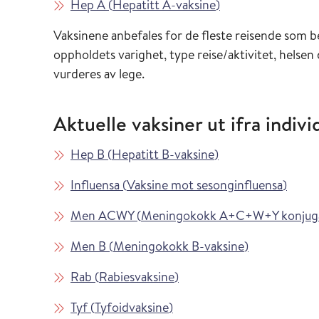
Les mer om
i Vaksinasjonsveil
Hep A
(
Hepatitt A-vaksine
)
Vaksinene anbefales for de fleste reisende som 
oppholdets varighet, type reise/aktivitet, helsen
vurderes av lege.
Aktuelle vaksiner ut ifra individ
Les mer om
i Vaksinasjonsveil
Hep B
(
Hepatitt B-vaksine
)
Les mer om
i Vaks
Influensa
(
Vaksine mot sesonginfluensa
)
Les mer om
Men ACWY
(
Meningokokk A+C+W+Y konjuga
Les mer om
i Vaksinasjon
Men B
(
Meningokokk B-vaksine
)
Les mer om
i Vaksinasjonsveilederen
Rab
(
Rabiesvaksine
)
Les mer om
i Vaksinasjonsveilederen
Tyf
(
Tyfoidvaksine
)