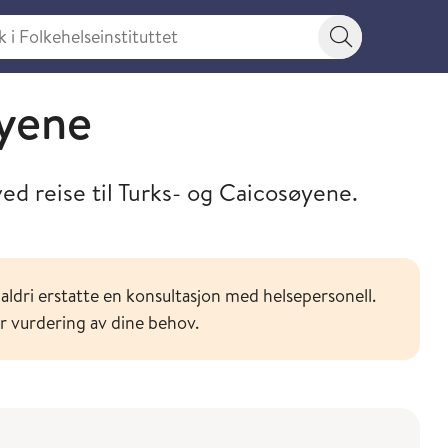
 Folkehelseinstituttet
Søkeknapp
or ditt reisemål
øyene
ed reise til Turks- og Caicosøyene.
aldri erstatte en konsultasjon med helsepersonell.
or vurdering av dine behov.