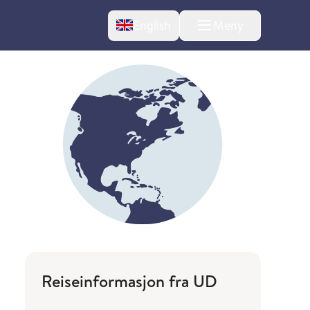
Change language
English
Meny
Reiseinformasjon fra UD