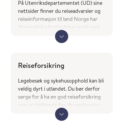
På Utenriksdepartementet (UD) sine
nettsider finner du reiseadvarsler og
reiseinformasjon til land Norge har
diplomatiske forbindelser med samt
en oversikt over hvilke tjenester og
typer bistand norske borgere på reise
kan forvente av utenrikstjenesten.
UDs reiseinformasjon
Reiseforsikring
(regjeringen.no)
Legebesøk og sykehusopphold kan bli
Landene du finner i tjenesten
veldig dyrt i utlandet. Du bør derfor
Smittevernråd og reisevaksiner
sørge for å ha en god r
eiseforsikring
(fhi.no) er basert på UDs liste over
som er dekkende for din neste reise.
land Norge har diplomatiske
forbindelser med.
Ved reise til andre EØS-land bør du
også huske å ha med deg Europeisk
helsetrygdkort.