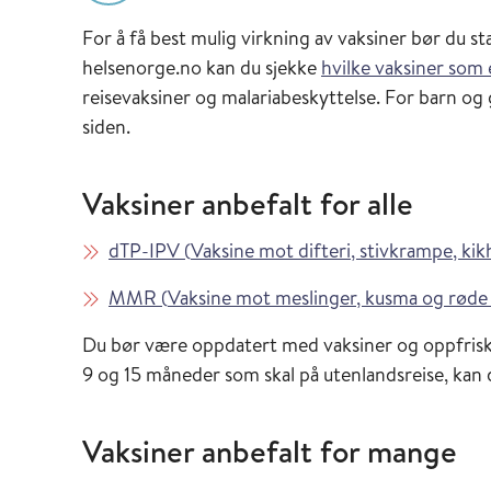
For å få best mulig virkning av vaksiner bør du st
helsenorge.no kan du sjekke
hvilke vaksiner som 
reisevaksiner og malariabeskyttelse. For barn og 
siden.
Vaksiner anbefalt for alle
Les mer om
dTP-IPV
(
Vaksine mot difteri, stivkrampe, kik
Les mer om
MMR
(
Vaksine mot meslinger, kusma og røde
Du bør være oppdatert med vaksiner og oppfrisk
9 og 15 måneder som skal på utenlandsreise, ka
Vaksiner anbefalt for mange