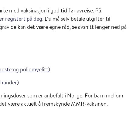
arte med vaksinasjon i god tid før avreise. På
er registert på deg
. Du må selv betale utgifter til
gravide kan det være egne råd, se avsnitt lenger ned på
i Vaksinasjonsveilederen
hoste og poliomyelitt
)
i Vaksinasjonsveilederen
 hunder
)
ningsdoser som er anbefalt i Norge. For barn mellom
n det være aktuelt å fremskynde MMR-vaksinen.