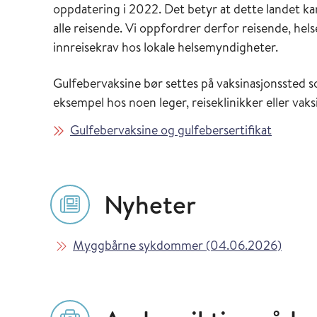
oppdatering i 2022. Det betyr at dette landet kan
alle reisende. Vi oppfordrer derfor reisende, hels
innreisekrav hos lokale helsemyndigheter.
Gulfebervaksine bør settes på vaksinasjonssted s
eksempel hos noen leger, reiseklinikker eller vak
Gulfebervaksine og gulfebersertifikat
Nyheter
Les mer om
i Vaks
Myggbårne sykdommer (04.06.2026)