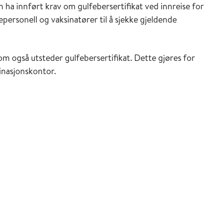
 ha innført krav om gulfebersertifikat ved innreise for
epersonell og vaksinatører til å sjekke gjeldende
om også utsteder gulfebersertifikat. Dette gjøres for
sinasjonskontor.
inasjonsveilederen