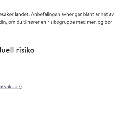
ederen
besøker landet. Anbefalingen avhenger blant annet av
 din, om du tilhører en risikogruppe med mer, og bør
uell risiko
ederen
inasjonsveilederen
i Vaksinasjonsveilederen
tvaksine
)
sveilederen