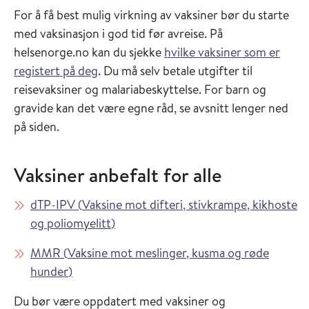
For å få best mulig virkning av vaksiner bør du starte
med vaksinasjon i god tid før avreise. På
helsenorge.no kan du sjekke
hvilke vaksiner som er
registert på deg
. Du må selv betale utgifter til
reisevaksiner og malariabeskyttelse. For barn og
gravide kan det være egne råd, se avsnitt lenger ned
på siden.
Vaksiner anbefalt for alle
Les mer om
dTP-IPV
(
Vaksine mot difteri, stivkrampe, kikhoste
i Vaksinasjonsveilederen
og poliomyelitt
)
Les mer om
MMR
(
Vaksine mot meslinger, kusma og røde
i Vaksinasjonsveilederen
hunder
)
Du bør være oppdatert med vaksiner og