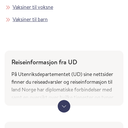
Vaksiner til voksne
Vaksiner til barn
Reiseinformasjon fra UD
På Utenriksdepartementet (UD) sine nettsider
finner du reiseadvarsler og reiseinformasjon til
land Norge har diplomatiske forbindelser med
samt en oversikt over hvilke tjenester og typer
bistand norske borgere på reise kan forvente av
utenrikstjenesten.
UDs reiseinformasjon (regjeringen.no)