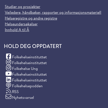
Studier og prosjekter
Veiledere, håndbøker, rapporter og informasjonsmateriell
Helseregistre og andre registre
Helseundersøkelser
Innhold A til Å
HOLD DEG OPPDATERT
(Facebook)
Folkehelseinstituttet
(Instagram)
Folkehelseinstituttet
(Instagram)
Folkehelse Ung
(YouTube)
Folkehelseinstituttet
(LinkedIn)
Folkehelseinstituttet
Folkehelsepodden
RSS
Nyhetsvarsel