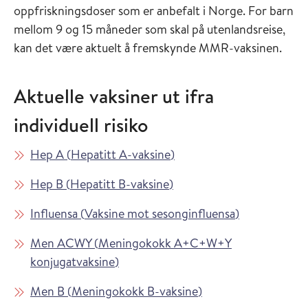
oppfriskningsdoser som er anbefalt i Norge. For barn
mellom 9 og 15 måneder som skal på utenlandsreise,
kan det være aktuelt å fremskynde MMR-vaksinen.
Aktuelle vaksiner ut ifra
individuell risiko
Les mer om
i Vaksinasjonsveilederen
Hep A
(
Hepatitt A-vaksine
)
Les mer om
i Vaksinasjonsveilederen
Hep B
(
Hepatitt B-vaksine
)
Les mer om
i Vaksinasjon
Influensa
(
Vaksine mot sesonginfluensa
)
Les mer om
Men ACWY
(
Meningokokk A+C+W+Y
i Vaksinasjonsveilederen
konjugatvaksine
)
Les mer om
i Vaksinasjonsveiled
Men B
(
Meningokokk B-vaksine
)