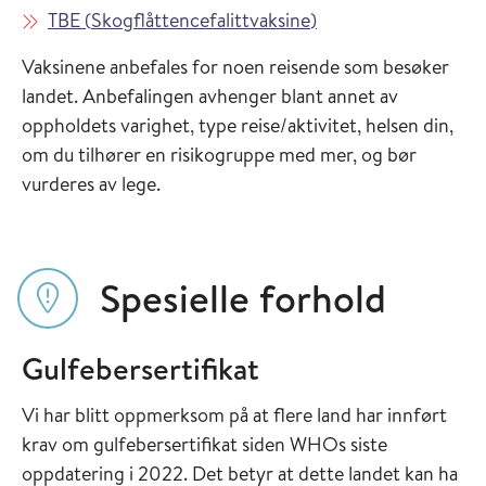
Les mer om
i Vaksinasjonsveiled
TBE
(
Skogflåttencefalittvaksine
)
Vaksinene anbefales for noen reisende som besøker
landet. Anbefalingen avhenger blant annet av
oppholdets varighet, type reise/aktivitet, helsen din,
om du tilhører en risikogruppe med mer, og bør
vurderes av lege.
Spesielle forhold
Gulfebersertifikat
Vi har blitt oppmerksom på at flere land har innført
krav om gulfebersertifikat siden WHOs siste
oppdatering i 2022. Det betyr at dette landet kan ha