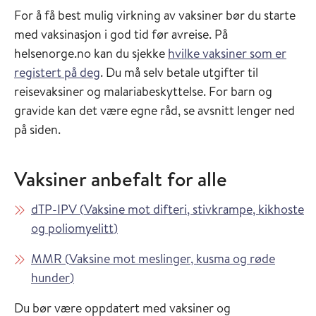
For å få best mulig virkning av vaksiner bør du starte
med vaksinasjon i god tid før avreise. På
helsenorge.no kan du sjekke
hvilke vaksiner som er
registert på deg
. Du må selv betale utgifter til
reisevaksiner og malariabeskyttelse. For barn og
gravide kan det være egne råd, se avsnitt lenger ned
på siden.
Vaksiner anbefalt for alle
Les mer om
dTP-IPV
(
Vaksine mot difteri, stivkrampe, kikhoste
i Vaksinasjonsveilederen
og poliomyelitt
)
Les mer om
MMR
(
Vaksine mot meslinger, kusma og røde
i Vaksinasjonsveilederen
hunder
)
Du bør være oppdatert med vaksiner og