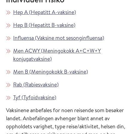
Les mer om
i Vaksinasjonsveilederen
Hep A
(
Hepatitt A-vaksine
)
Les mer om
i Vaksinasjonsveilederen
Hep B
(
Hepatitt B-vaksine
)
Les mer om
i Vaksinasjon
Influensa
(
Vaksine mot sesonginfluensa
)
Les mer om
Men ACWY
(
Meningokokk A+C+W+Y
i Vaksinasjonsveilederen
konjugatvaksine
)
Les mer om
i Vaksinasjonsveiled
Men B
(
Meningokokk B-vaksine
)
Les mer om
i Vaksinasjonsveilederen
Rab
(
Rabiesvaksine
)
Les mer om
i Vaksinasjonsveilederen
Tyf
(
Tyfoidvaksine
)
Vaksinene anbefales for noen reisende som besøker
landet. Anbefalingen avhenger blant annet av
oppholdets varighet, type reise/aktivitet, helsen din,