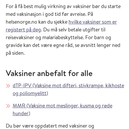
For å få best mulig virkning av vaksiner bør du starte
med vaksinasjon i god tid før avreise. På
helsenorge.no kan du sjekke
hvilke vaksiner som er
registert på deg
. Du må selv betale utgifter til
reisevaksiner og malariabeskyttelse. For barn og
gravide kan det være egne råd, se avsnitt lenger ned
på siden.
Vaksiner anbefalt for alle
Les mer om
dTP-IPV
(
Vaksine mot difteri, stivkrampe, kikhoste
i Vaksinasjonsveilederen
og poliomyelitt
)
Les mer om
MMR
(
Vaksine mot meslinger, kusma og røde
i Vaksinasjonsveilederen
hunder
)
Du bør være oppdatert med vaksiner og