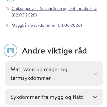
Les mer om
Chikungunya – Seychellene og Det Indiske hav
i Vaksinasjonsveilederen
(02.03.2026)
Les mer om
i Vaksinasjon
Myggbårne sykdommer (04.06.2026)
Andre viktige råd
Mat, vann og mage- og
tarmsykdommer
Sykdommer fra mygg og flått