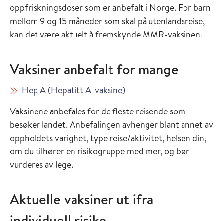
oppfriskningsdoser som er anbefalt i Norge. For barn
mellom 9 og 15 måneder som skal på utenlandsreise,
kan det være aktuelt å fremskynde MMR-vaksinen.
Vaksiner anbefalt for mange
Les mer om
i Vaksinasjonsveilederen
Hep A
(
Hepatitt A-vaksine
)
Vaksinene anbefales for de fleste reisende som
besøker landet. Anbefalingen avhenger blant annet av
oppholdets varighet, type reise/aktivitet, helsen din,
om du tilhører en risikogruppe med mer, og bør
vurderes av lege.
Aktuelle vaksiner ut ifra
individuell risiko