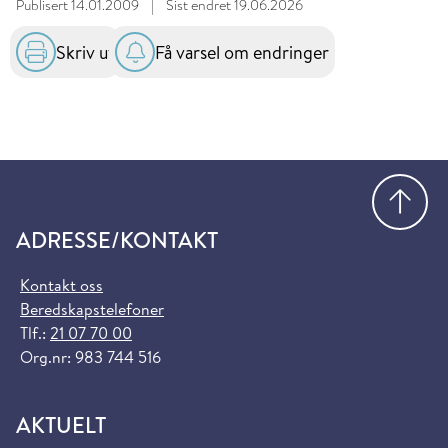
Publisert
14.01.2009
|
Sist endret
19.06.2026
Skriv ut
Få varsel om endringer
Gå
ADRESSE/KONTAKT
Kontakt oss
Beredskapstelefoner
Tlf.:
21 07 70 00
Org.nr: 983 744 516
AKTUELT