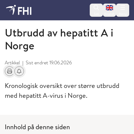
Change lan
Søk
English
Meny
Varsling og oppklaring av utbrudd
Utbrudd av hepatitt A i
Norge
Artikkel
Sist endret
19.06.2026
|
Skriv ut
Få varsel om endringer
Kronologisk oversikt over større utbrudd
med hepatitt A-virus i Norge.
Innhold på denne siden