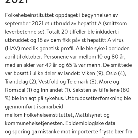
Folkehelseinstituttet oppdaget i begynnelsen av
september 2021 et utbrudd av hepatitt A (smittsom
leverbetennelse). Totalt 20 tilfeller ble inkludert i
utbruddet og 18 av dem fikk påvist hepatitt A virus
(HAV) med lik genetisk profil. Alle ble syke i perioden
april til oktober. Personene var mellom 10 og 80 år,
median alder var 49 år og 65 % var menn. De smittede
var bosatt i ulike deler av landet: Viken (9), Oslo (4),
Trøndelag (2), Vestfold og Telemark (3), Møre og
Romsdal (1) og Innlandet (1). Seksten av tilfellene (80
%) ble innlagt på sykehus. Utbruddsetterforskning ble
gjennomført i samarbeid
mellom Folkehelseinstituttet, Mattilsynet og
kommunehelsetjenesten. Epidemiologiske data
og sporing ga mistanke mot importerte fryste bær fra