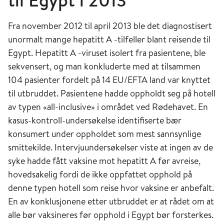
til Egypt i 2013
Fra november 2012 til april 2013 ble det diagnostisert
unormalt mange hepatitt A -tilfeller blant reisende til
Egypt. Hepatitt A -viruset isolert fra pasientene, ble
sekvensert, og man konkluderte med at tilsammen
104 pasienter fordelt på 14 EU/EFTA land var knyttet
til utbruddet. Pasientene hadde oppholdt seg på hotell
av typen «all-inclusive» i området ved Rødehavet. En
kasus-kontroll-undersøkelse identifiserte bær
konsumert under oppholdet som mest sannsynlige
smittekilde. Intervjuundersøkelser viste at ingen av de
syke hadde fått vaksine mot hepatitt A før avreise,
hovedsakelig fordi de ikke oppfattet opphold på
denne typen hotell som reise hvor vaksine er anbefalt.
En av konklusjonene etter utbruddet er at rådet om at
alle bør vaksineres før opphold i Egypt bør forsterkes.