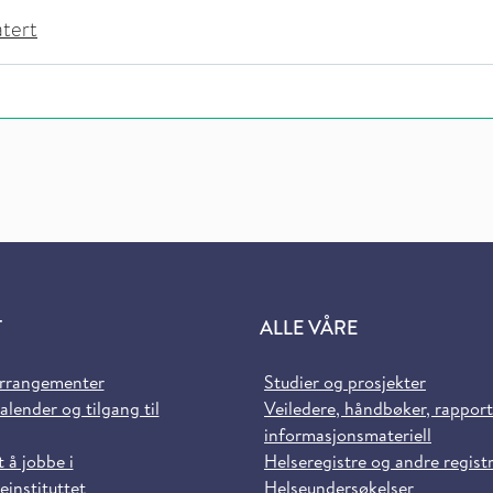
atert
T
ALLE VÅRE
arrangementer
Studier og prosjekter
alender og tilgang til
Veiledere, håndbøker, rappor
informasjonsmateriell
t å jobbe i
Helseregistre og andre regist
einstituttet
Helseundersøkelser