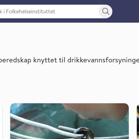
 Folkehelseinstituttet
Søkeknapp
eredskap knyttet til drikkevannsforsyning
evannet?
Drikkevann i spredt bebyggelse og på hytta
F