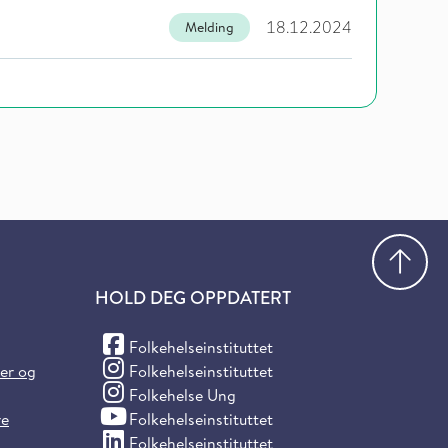
18.12.2024
Melding
Gå
HOLD DEG OPPDATERT
(Facebook)
Folkehelseinstituttet
(Instagram)
ter og
Folkehelseinstituttet
(Instagram)
Folkehelse Ung
(YouTube)
re
Folkehelseinstituttet
(LinkedIn)
Folkehelseinstituttet