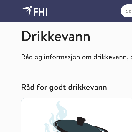
Søk i
Smittevern
Drikkevann
Råd og informasjon om drikkevann, b
Råd for godt drikkevann
Hva bør du gjøre hvis du får beskjed om å koke drikk