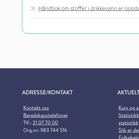
Håndbok om stoffer i drikkevann er oppd
ADRESSE/KONTAKT
AKTUEL
Kontakt oss
Kurs og 
Beredskapstelefoner
Statistikk
Tlf.:
21 07 70 00
statistikk
Org.nr: 983 744 516
Slik er de
Folkehels