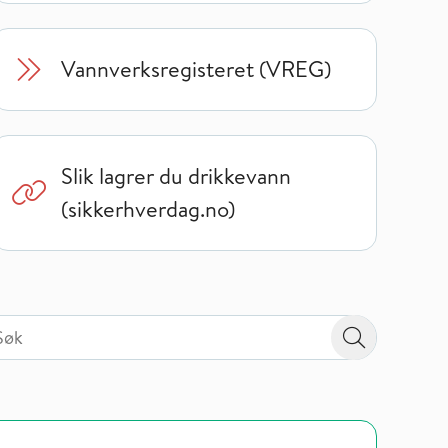
Vannverksregisteret (VREG)
Slik lagrer du drikkevann
(sikkerhverdag.no)
 på valgt sidetype i tema / område
 på valgt sidetype i tema / område
Søk