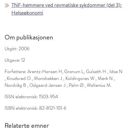
TNF-hemmere ved revmatiske sykdommer (del 3):
Helseøkonomi
Om publikasjonen
Utgitt:
2006
Utgave:
12
Forfattere:
Arentz-Hansen H, Granum L, Gulseth H , Idsø N
, Knudsrød O , Monsbakken J , Koldingsnes W , Mørk N ,
Nordvåg B , Odgaard-Jensen J , Palm Ø , Wallenius M.
ISSN elektronisk:
1503-954
ISBN elektronisk:
82-8121-101-6
Relaterte emner