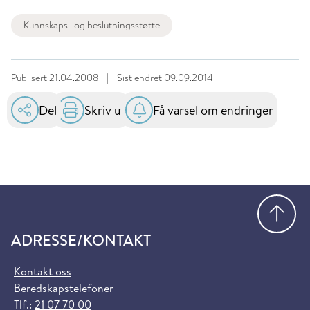
Kunnskaps- og beslutningsstøtte
Publisert
21.04.2008
|
Sist endret
09.09.2014
Del
Skriv ut
Få varsel om endringer
Gå
ADRESSE/KONTAKT
Kontakt oss
Beredskapstelefoner
Tlf.:
21 07 70 00