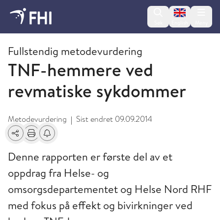
Change lan
Søk
English
Meny
2009 og eldre publikasjoner fra FHI
Fullstendig metodevurdering
TNF-hemmere ved
revmatiske sykdommer
Metodevurdering
Sist endret
09.09.2014
|
Del
Skriv ut
Få varsel om endringer
Denne rapporten er første del av et
oppdrag fra Helse- og
omsorgsdepartementet og Helse Nord RHF
med fokus på effekt og bivirkninger ved