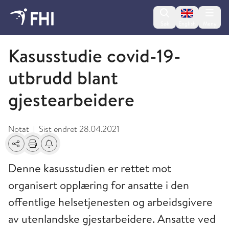
Change lan
Søk
English
Meny
2021 - publikasjoner fra FHI
Kasusstudie covid-19-
utbrudd blant
gjestearbeidere
Notat
Sist endret
28.04.2021
|
Del
Skriv ut
Få varsel om endringer
Denne kasusstudien er rettet mot
organisert opplæring for ansatte i den
offentlige helsetjenesten og arbeidsgivere
av utenlandske gjestarbeidere. Ansatte ved