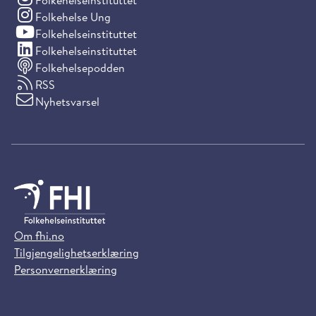
Folkehelseinstituttet
(Instagram)
Folkehelse Ung
(YouTube)
Folkehelseinstituttet
(LinkedIn)
Folkehelseinstituttet
Folkehelsepodden
RSS
Nyhetsvarsel
Om fhi.no
Tilgjengelighetserklæring
Personvernerklæring