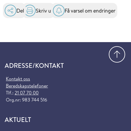
Del
Skriv ut
Få varsel om endringer
Gå
ADRESSE/KONTAKT
Kontakt oss
Beredskapstelefoner
Tlf.:
21 07 70 00
Org.nr: 983 744 516
AKTUELT