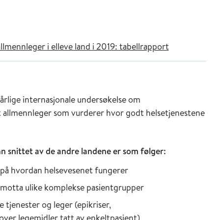
ennleger i elleve land i 2019: tabellrapport
lige internasjonale undersøkelse om
et allmennleger som vurderer hvor godt helsetjenestene
 snittet av de andre landene er som følger:
 på hvordan helsevesenet fungerer
 motta ulike komplekse pasientgrupper
tjenester og leger (epikriser,
over legemidler tatt av enkeltpasient)