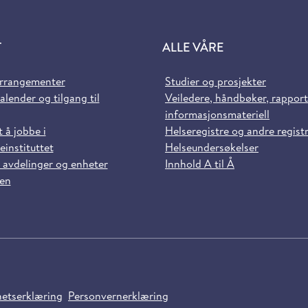
T
ALLE VÅRE
arrangementer
Studier og prosjekter
alender og tilgang til
Veiledere, håndbøker, rappor
informasjonsmateriell
t å jobbe i
Helseregistre og andre regist
einstituttet
Helseundersøkelser
 avdelinger og enheter
Innhold A til Å
sen
hetserklæring
Personvernerklæring