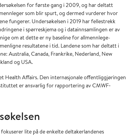
ersøkelsen for første gang i 2009, og har deltatt
allmennleger som blir spurt, og dermed vurderer hvor
ene fungerer. Undersøkelsen i 2019 har fellestrekk
ringene i spørreskjema og i datainnsamlingen er av
nige om at dette er ny baseline for allmennlege-
enligne resultatene i tid. Landene som har deltatt i
ne: Australia, Canada, Frankrike, Nederland, New
yskland og USA.
tet Health Affairs. Den internasjonale offentliggjøringen
stituttet er ansvarlig for rapportering av CMWF‐
søkelsen
okuserer lite på de enkelte deltakerlandenes