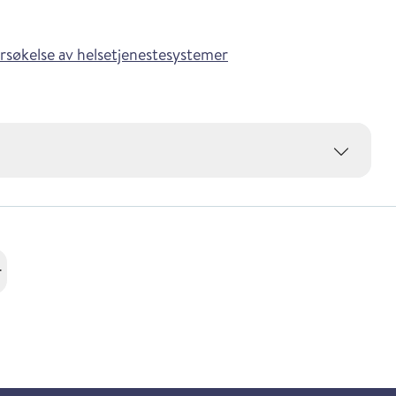
søkelse av helsetjenestesystemer
r