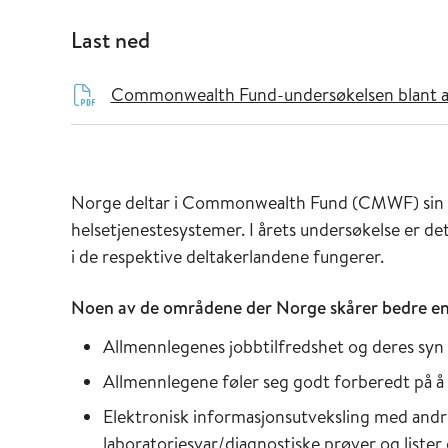
Last ned
Commonwealth Fund-undersøkelsen blant allm
Norge deltar i Commonwealth Fund (CMWF) sin år
helsetjenestesystemer. I årets undersøkelse er d
i de respektive deltakerlandene fungerer.
Noen av de områdene der Norge skårer bedre enn
Allmennlegenes jobbtilfredshet og deres syn
Allmennlegene føler seg godt forberedt på å
Elektronisk informasjonsutveksling med andre 
laboratoriesvar/diagnostiske prøver og lister 