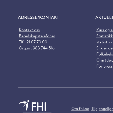
ADRESSE/KONTAKT
AKTUEL
Kontakt oss
Kurs og 
Beredskapstelefoner
Statistikk
Tlf.:
21 07 70 00
statistikk
Org.nr: 983 744 516
Slik er de
Folkehels
Områder,
For pres
Om fhi.no
Tilgjengelig