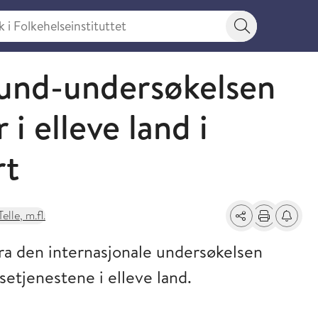
 Folkehelseinstituttet
Søkeknapp
nd-undersøkelsen
i elleve land i
rt
Telle, m.fl.
Del
Skriv ut
Få varse
ra den internasjonale undersøkelsen
etjenestene i elleve land.