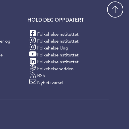
Gå
HOLD DEG OPPDATERT
(Facebook)
Folkehelseinstituttet
(Instagram)
ter og
Folkehelseinstituttet
(Instagram)
Folkehelse Ung
(YouTube)
re
Folkehelseinstituttet
(LinkedIn)
Folkehelseinstituttet
Folkehelsepodden
RSS
Nyhetsvarsel