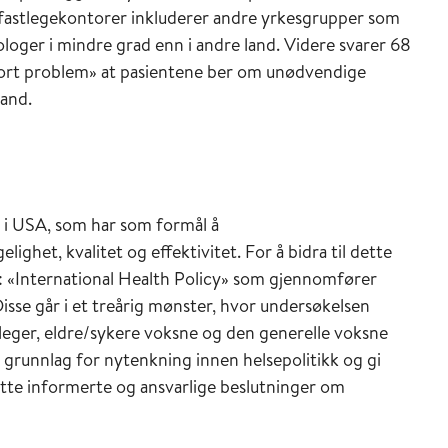
 fastlegekontorer inkluderer andre yrkesgrupper som
ologer i mindre grad enn i andre land. Videre svarer 68
stort problem» at pasientene ber om unødvendige
land.
i USA, som har som formål å
het, kvalitet og effektivitet. For å bidra til dette
 «International Health Policy» som gjennomfører
Disse går i et treårig mønster, hvor undersøkelsen
nleger, eldre/sykere voksne og den generelle voksne
runnlag for nytenkning innen helsepolitikk og gi
tte informerte og ansvarlige beslutninger om