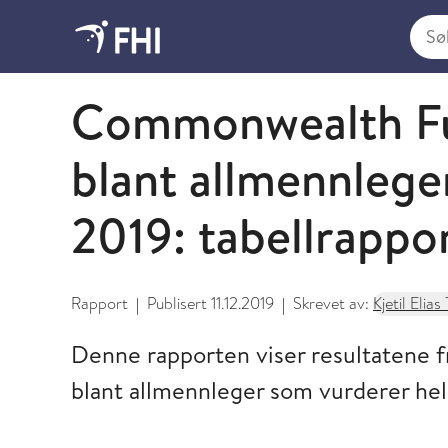
Søk i
2019 - publikasjoner fra FHI
Commonwealth Fu
blant allmennleger 
2019: tabellrappo
Rapport
Publisert
11.12.2019
Skrevet av:
Kjetil Elias 
|
|
Denne rapporten viser resultatene f
blant allmennleger som vurderer hels