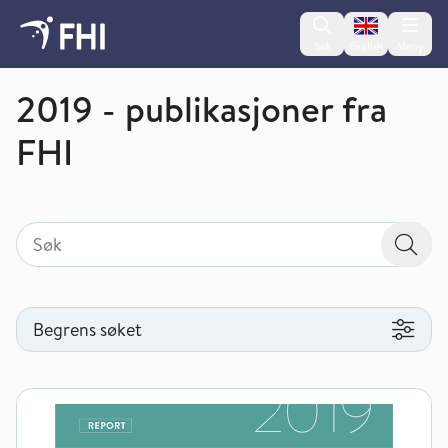
Change lan
Søk
English
Meny
Publikasjoner fra FHI
2019 - publikasjoner fra
FHI
Søk
Søk etter
Søk
Begrens søket
Begrens søket
Prehospital CT for tidlig diagnostikk og behandling ved mista