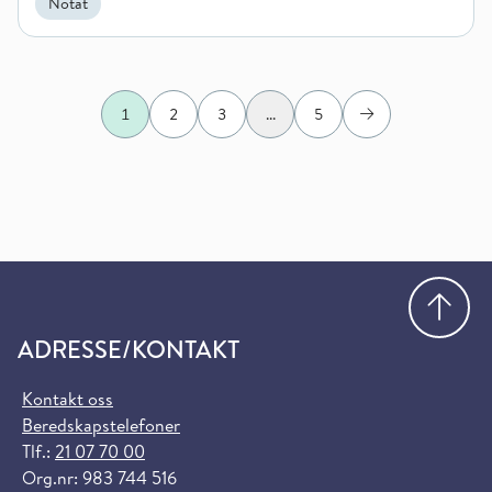
Notat
1
2
3
...
5
Neste
Gå
ADRESSE/KONTAKT
Kontakt oss
Beredskapstelefoner
Tlf.:
21 07 70 00
Org.nr: 983 744 516