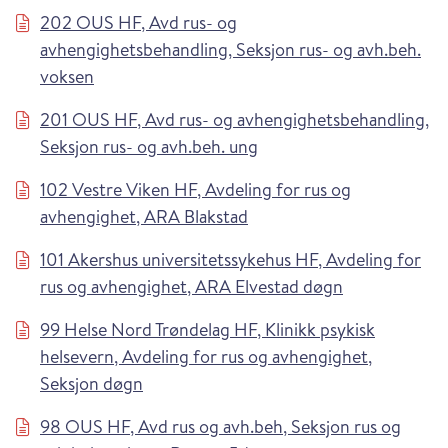
202 OUS HF, Avd rus- og
avhengighetsbehandling, Seksjon rus- og avh.beh.
voksen
201 OUS HF, Avd rus- og avhengighetsbehandling,
Seksjon rus- og avh.beh. ung
102 Vestre Viken HF, Avdeling for rus og
avhengighet, ARA Blakstad
101 Akershus universitetssykehus HF, Avdeling for
rus og avhengighet, ARA Elvestad døgn
99 Helse Nord Trøndelag HF, Klinikk psykisk
helsevern, Avdeling for rus og avhengighet,
Seksjon døgn
98 OUS HF, Avd rus og avh.beh, Seksjon rus og