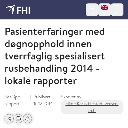
Change lan
Søk
English
Meny
2014 - publikasjoner fra FHI
Pasienterfaringer med
døgnopphold innen
tverrfaglig spesialisert
rusbehandling 2014 -
lokale rapporter
PasOpp
Publisert
Skrevet av:
|
rapport
16.12.2014
Hilde Karin Hestad Iversen,
m.fl.
Del
Skriv ut
Få varsel om endringer