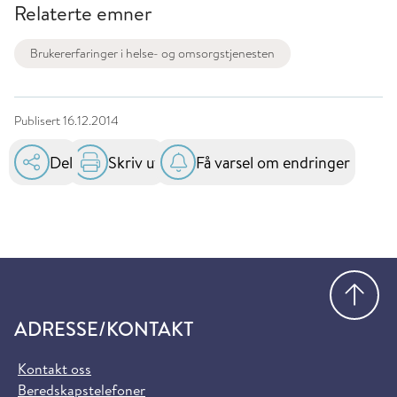
Relaterte emner
Brukererfaringer i helse- og omsorgstjenesten
Publisert
16.12.2014
Del
Skriv ut
Få varsel om endringer
Gå
ADRESSE/KONTAKT
Kontakt oss
Beredskapstelefoner