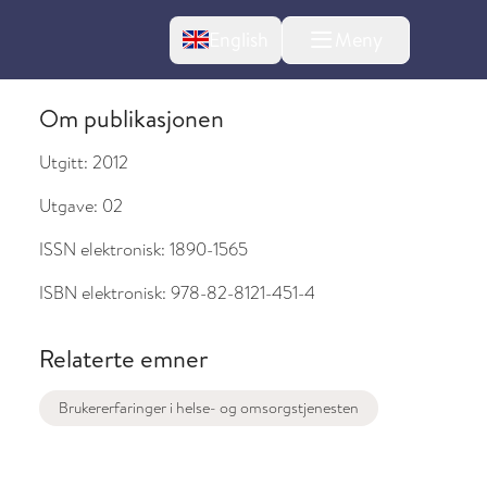
Change language
English
Meny
Om publikasjonen
Utgitt:
2012
Utgave:
02
ISSN elektronisk:
1890-1565
ISBN elektronisk:
978-82-8121-451-4
Relaterte emner
Brukererfaringer i helse- og omsorgstjenesten
l om endringer