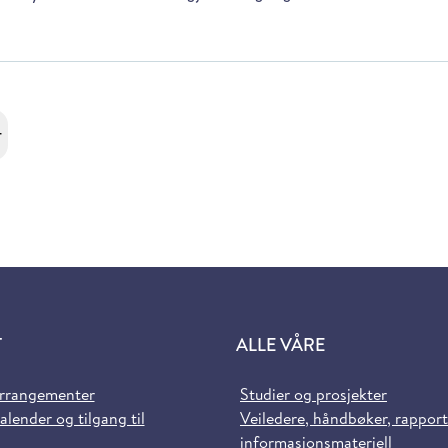
r
T
ALLE VÅRE
arrangementer
Studier og prosjekter
alender og tilgang til
Veiledere, håndbøker, rappor
informasjonsmateriell