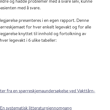
 eldre og hadde problemer med å svare selv, kunne
pasienten med å svare.
egjørelse presenteres i en egen rapport. Denne
pørreskjemaet for hver enkelt legevakt og for alle
egjørelse knyttet til innhold og fortolkning av
ver legevakt i 6 ulike tabeller:
ater fra en spørreskjemaundersøkelse ved Vakttårn-
: En systematisk litteraturgjennomgang