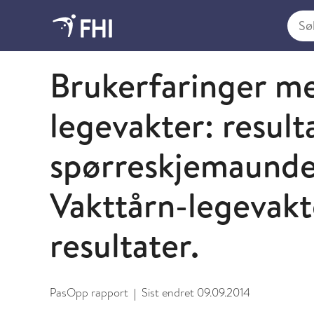
Søk i
2012 - publikasjoner fra FHI
Brukerfaringer m
legevakter: result
spørreskjemaunde
Vakttårn-legevakte
resultater.
PasOpp rapport
Sist endret
09.09.2014
|