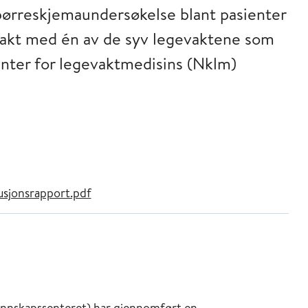
pørreskjemaundersøkelse blant pasienter
akt med én av de syv legevaktene som
nter for legevaktmedisins (Nklm)
sjonsrapport.pdf
unnskapssenteret) har gjennomført en