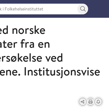
 Folkehelseinstituttet
Søkeknapp
ed norske
ater fra en
rsøkelse ved
ne. Institusjonsvise
Del
Skriv ut
Få varse