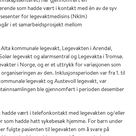
ørende som hadde vært i kontakt med én av de syv
sesenter for legevaktmedisins (Nklm)
går i et samarbeidsprosjekt mellom
: Alta kommunale legevakt, Legevakten i Arendal,
Solør legevakt og alarmsentral og Legevakta i Tromsø.
vakter i Norge, og er et uttrykk for variasjonen som
organiseringen av den. Inklusjonsperioden var fra 1. til
kommunale legevakt og Austevoll legevakt, var
 Datainnsamlingen ble gjennomført i perioden desember
n hadde vært i telefonkontakt med legevakten og/eller
ter som hadde hatt sykebesøk hjemme. For barn under
er fulgte pasienten til legevakten om å svare på