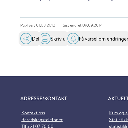
Publisert
01.03.2012
|
Sist endret
09.09.2014
Del
Skriv ut
Få varsel om endringe
ADRESSE/KONTAKT
AKTUEL
Kontakt oss
Kurs og 
Beredskapstelefoner
Statistikk
Tlf.:
21 07 70 00
statistikk