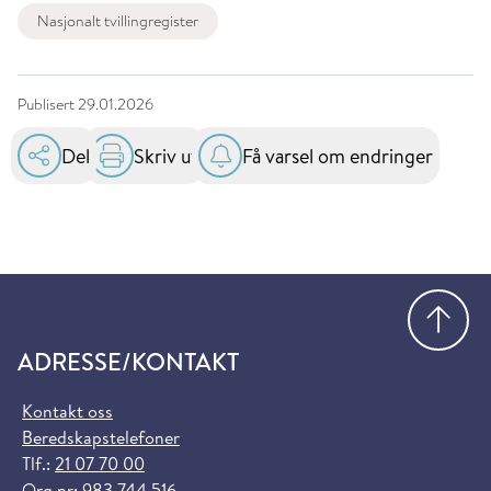
Nasjonalt tvillingregister
Publisert
29.01.2026
Del
Skriv ut
Få varsel om endringer
Gå
ADRESSE/KONTAKT
Kontakt oss
Beredskapstelefoner
Tlf.:
21 07 70 00
Org.nr: 983 744 516