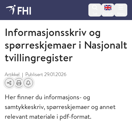
Change lan
Søk
English
Meny
Nasjonalt tvillingregister
Informasjonsskriv og
spørreskjemaer i Nasjonalt
tvillingregister
Artikkel
Publisert
29.01.2026
|
Del
Skriv ut
Få varsel om endringer
Her finner du informasjons- og
samtykkeskriv, spørreskjemaer og annet
relevant materiale i pdf-format.