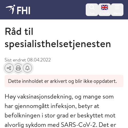
Change lan
Søk
English
Meny
Koronavirusveilederen - arkiverte artikler
Råd til
spesialisthelsetjenesten
Sist endret
08.04.2022
Del
Skriv ut
Få varsel om endringer
Dette innholdet er arkivert og blir ikke oppdatert.
Høy vaksinasjonsdekning, og mange som
har gjennomgått infeksjon, betyr at
befolkningen i stor grad er beskyttet mot
alvorlig sykdom med SARS-CoV-2. Det er