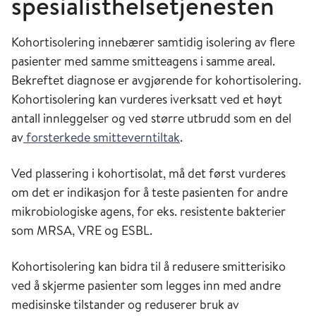
spesialisthelsetjenesten
Etablere arbeidskohorter (grupper) for
ansatte.
Kohortisolering innebærer samtidig isolering av flere
Etablere systemer og rutiner for
pasienter med samme smitteagens i samme areal.
omdisponering og rekruttering av
Bekreftet diagnose er avgjørende for kohortisolering.
ansatte.
Kohortisolering kan vurderes iverksatt ved et høyt
antall innleggelser og ved større utbrudd som en del
Etablere systemer for mer omfattende
av
forsterkede smitteverntiltak
.
testing av ansatte i en begrenset
periode.
Ved plassering i kohortisolat, må det først vurderes
Vurdere om jevnlig testing av ansatte
om det er indikasjon for å teste pasienten for andre
bør innføres i hele eller deler av
mikrobiologiske agens, for eks. resistente bakterier
sykehuset for en begrenset periode.
som MRSA, VRE og ESBL.
Om ansatte ved all pasientkontakt bør
Kohortisolering kan bidra til å redusere smitterisiko
benytte munnbind og øyebeskyttelse.
ved å skjerme pasienter som legges inn med andre
Innføre universell (flat) bruk av
medisinske tilstander og reduserer bruk av
munnbind og visir for alle ansatte i en