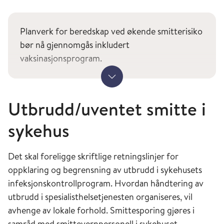
Planverk for beredskap ved økende smitterisiko
bør nå gjennomgås inkludert
vaksinasjonsprogram.
Vis mer
Ledelsen bør iverksette følgende tiltak:
Utbrudd/uventet smitte i
Tilrettelegge for økt testing og oppfølging
av ansatte uavhengig av vaksinasjonsstatus.
sykehus
Sikre at
prioriterte pasientgrupper
har fått
tilbud om vaksiner mot aktuelle
Det skal foreligge skriftlige retningslinjer for
luftveisagens.
oppklaring og begrensning av utbrudd i sykehusets
Gjenta systematisk opplæring i bruk av
infeksjonskontrollprogram. Hvordan håndtering av
personlig beskyttelsesutstyr
for å sikre god
utbrudd i spesialisthelsetjenesten organiseres, vil
etterlevelse av gjeldene råd.
avhenge av lokale forhold. Smittesporing gjøres i
Tilrettelegge for at det kan holdes minst 1
samråd med smittevernpersonell i sykehuset.