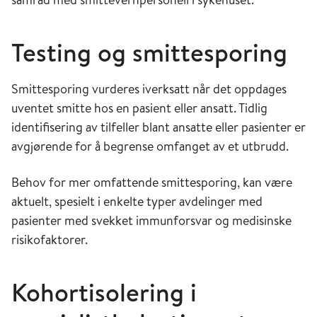
meters avstand i alle situasjoner hvor det er
mulig. Dette gjelder i venterom, felles
Testing og smittesporing
behandlings- og oppholdsrom og i
møterom.
Smittesporing vurderes iverksatt når det oppdages
Sikre at teknisk personell har ressurser og
uventet smitte hos en pasient eller ansatt. Tidlig
rutiner til å følge opp anbefalinger om
identifisering av tilfeller blant ansatte eller pasienter er
ventilasjon i sykehuset.
avgjørende for å begrense omfanget av et utbrudd.
Tilrettelegge for at ansatte kan benytte
Behov for mer omfattende smittesporing, kan være
digitale møter i størst mulig grad.
aktuelt, spesielt i enkelte typer avdelinger med
Ledelsen bør vurdere følgende:
pasienter med svekket immunforsvar og medisinske
risikofaktorer.
Tiltak rettet mot ansatte:
Tilrettelegge for at ansatte kan holde
Kohortisolering i
avstand til kolleger og andre der det er
mulig.