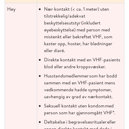
Høy
Nær kontakt (< ca. 1 meter) uten
tilstrekkelig/adekvat
beskyttelsesutstyr (inkludert
øyebeskyttelse) med person med
mistenkt eller bekreftet VHF, som
kaster opp, hoster, har blødninger
eller diaré.
Direkte kontakt med
en VHF
-
pasient
s
blod eller andre kroppsvæsker
.
Husstandsmedlemmer som har bodd
sammen med en VHF-pasient mens
vedkommende hadde symptomer,
uavhengig av grad av nærkontakt.
Seksuell kontakt uten kondom med
person som har gjennomgått VHF*.
Deltakelse i begravelsesritualer eller
annen direkte kontakt med døde i