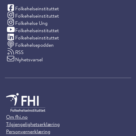
(Facebook)
Folkehelseinstituttet
(Instagram)
Folkehelseinstituttet
(Instagram)
Folkehelse Ung
(YouTube)
Folkehelseinstituttet
(LinkedIn)
Folkehelseinstituttet
Folkehelsepodden
RSS
Nyhetsvarsel
Om fhi.no
Tilgjengelighetserklæring
Personvernerklæring