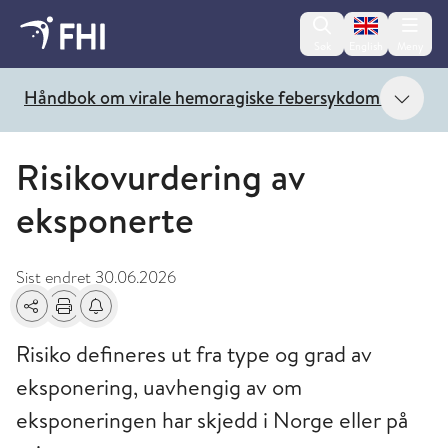
Change lan
Søk
English
Meny
Vis 
Håndbok om virale hemoragiske febersykdommer
Risikovurdering av
eksponerte
Sist endret
30.06.2026
Del
Skriv ut
Få varsel om endringer
Risiko defineres ut fra type og grad av
eksponering, uavhengig av om
eksponeringen har skjedd i Norge eller på