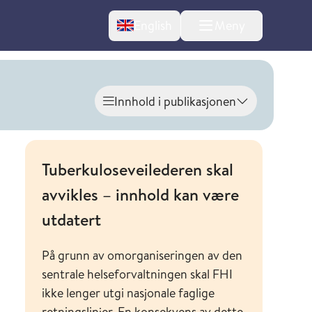
Change language
English
Meny
Innhold i publikasjonen
Vis innhold
Tuberkuloseveilederen skal
avvikles – innhold kan være
l om endringer
utdatert
På grunn av omorganiseringen av den
sentrale helseforvaltningen skal FHI
ikke lenger utgi nasjonale faglige
retningslinjer. En konsekvens av dette