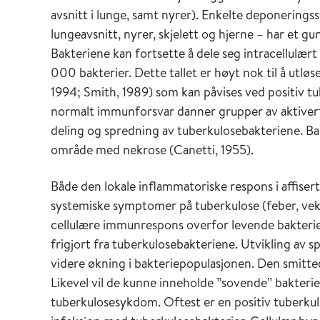
avsnitt i lunge, samt nyrer). Enkelte deponerings
lungeavsnitt, nyrer, skjelett og hjerne – har et gu
Bakteriene kan fortsette å dele seg intracellulært
000 bakterier. Dette tallet er høyt nok til å utl
1994; Smith, 1989) som kan påvises ved positiv t
normalt immunforsvar danner grupper av aktiver
deling og spredning av tuberkulosebakteriene. Bak
område med nekrose (Canetti, 1955).
Både den lokale inflammatoriske respons i affiser
systemiske symptomer på tuberkulose (feber, vekt
cellulære immunrespons overfor levende bakterie
frigjort fra tuberkulosebakteriene. Utvikling av sp
videre økning i bakteriepopulasjonen. Den smitted
Likevel vil de kunne inneholde ”sovende” bakterier
tuberkulosesykdom. Oftest er en positiv tuberku