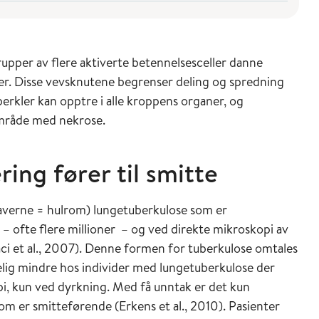
upper av flere aktiverte betennelsesceller danne
ner. Disse vevsknutene begrenser deling og spredning
erkler kan opptre i alle kroppens organer, og
 område med nekrose.
ring fører til smitte
kaverne = hulrom) lungetuberkulose som er
– ofte flere millioner – og ved direkte mikroskopi av
aci et al., 2007). Denne formen for tuberkulose omtales
lig mindre hos individer med lungetuberkulose der
pi, kun ved dyrkning. Med få unntak er det kun
som er smitteførende (Erkens et al., 2010). Pasienter