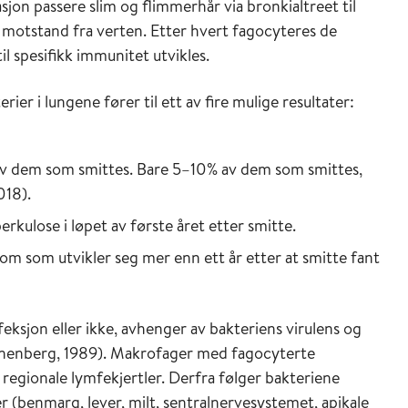
on passere slim og flimmerhår via bronkialtreet til
 motstand fra verten. Etter hvert fagocyteres de
il spesifikk immunitet utvikles.
er i lungene fører til ett av fire mulige resultater:
 av dem som smittes. Bare 5–10% av dem som smittes,
018).
rkulose i løpet av første året etter smitte.
om som utvikler seg mer enn ett år etter at smitte fant
eksjon eller ikke, avhenger av bakteriens virulens og
nenberg, 1989). Makrofager med fagocyterte
 regionale lymfekjertler. Derfra følger bakteriene
r (benmarg, lever, milt, sentralnervesystemet, apikale