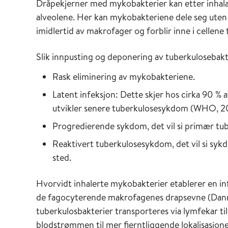
Dråpekjerner med mykobakterier kan etter inhalasj
alveolene. Her kan mykobakteriene dele seg uten
imidlertid av makrofager og forblir inne i cellene t
Slik innpusting og deponering av tuberkulosebakteri
Rask eliminering av mykobakteriene.
Latent infeksjon: Dette skjer hos cirka 90 %
utvikler senere tuberkulosesykdom (WHO, 2
Progredierende sykdom, det vil si primær tube
Reaktivert tuberkulosesykdom, det vil si sykd
sted.
Hvorvidt inhalerte mykobakterier etablerer en inf
de fagocyterende makrofagenes drapsevne (Dan
tuberkulosbakterier transporteres via lymfekar til
blodstrømmen til mer fjerntliggende lokalisasjone